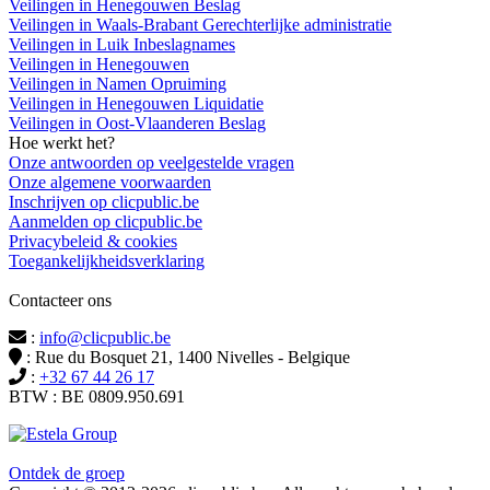
Veilingen in Henegouwen Beslag
Veilingen in Waals-Brabant Gerechterlijke administratie
Veilingen in Luik Inbeslagnames
Veilingen in Henegouwen
Veilingen in Namen Opruiming
Veilingen in Henegouwen Liquidatie
Veilingen in Oost-Vlaanderen Beslag
Hoe werkt het?
Onze antwoorden op veelgestelde vragen
Onze algemene voorwaarden
Inschrijven op clicpublic.be
Aanmelden op clicpublic.be
Privacybeleid & cookies
Toegankelijkheidsverklaring
Contacteer ons
:
info@clicpublic.be
: Rue du Bosquet 21, 1400 Nivelles - Belgique
:
+32 67 44 26 17
BTW : BE 0809.950.691
Clicpublic is een merk van de Estela-groep
Ontdek de groep