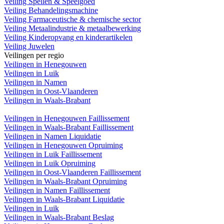
Veiling Spellen & Speelgoed
Veiling Behandelingsmachine
Veiling Farmaceutische & chemische sector
Veiling Metaalindustrie & metaalbewerking
Veiling Kinderopvang en kinderartikelen
Veiling Juwelen
Veilingen per regio
Veilingen in Henegouwen
Veilingen in Luik
Veilingen in Namen
Veilingen in Oost-Vlaanderen
Veilingen in Waals-Brabant
Veilingen in Henegouwen Faillissement
Veilingen in Waals-Brabant Faillissement
Veilingen in Namen Liquidatie
Veilingen in Henegouwen Opruiming
Veilingen in Luik Faillissement
Veilingen in Luik Opruiming
Veilingen in Oost-Vlaanderen Faillissement
Veilingen in Waals-Brabant Opruiming
Veilingen in Namen Faillissement
Veilingen in Waals-Brabant Liquidatie
Veilingen in Luik
Veilingen in Waals-Brabant Beslag