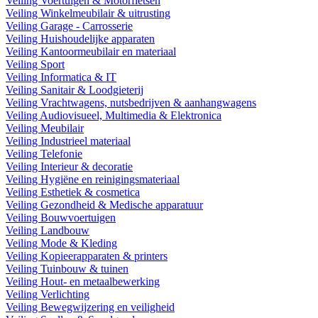
Veiling Voertuigen & Motorfietsen
Veiling Winkelmeubilair & uitrusting
Veiling Garage - Carrosserie
Veiling Huishoudelijke apparaten
Veiling Kantoormeubilair en materiaal
Veiling Sport
Veiling Informatica & IT
Veiling Sanitair & Loodgieterij
Veiling Vrachtwagens, nutsbedrijven & aanhangwagens
Veiling Audiovisueel, Multimedia & Elektronica
Veiling Meubilair
Veiling Industrieel materiaal
Veiling Telefonie
Veiling Interieur & decoratie
Veiling Hygiëne en reinigingsmateriaal
Veiling Esthetiek & cosmetica
Veiling Gezondheid & Medische apparatuur
Veiling Bouwvoertuigen
Veiling Landbouw
Veiling Mode & Kleding
Veiling Kopieerapparaten & printers
Veiling Tuinbouw & tuinen
Veiling Hout- en metaalbewerking
Veiling Verlichting
Veiling Bewegwijzering en veiligheid