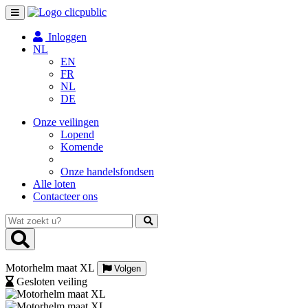
Toggle
navigation
Inloggen
NL
EN
FR
NL
DE
Onze veilingen
Lopend
Komende
Onze handelsfondsen
Alle loten
Contacteer ons
Wat
zoekt
u?
Motorhelm maat XL
Volgen
Gesloten veiling