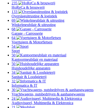
235
HoReCa & brouwerij
133
Overslaguitrusting & logistiek
69
Winkelmeubilair & uitrusting
68
Garage - Carrosserie
64
Voertuigen & Motorfietsen
54
Sport
50
Kantoormeubilair en materiaal
50
Huishoudelijke apparaten
34
Sanitair & Loodgieterij
32
Informatica & IT
30
Vrachtwagens, nutsbedrijven & aanhangwagens
24
Audiovisueel, Multimedia & Elektronica
21