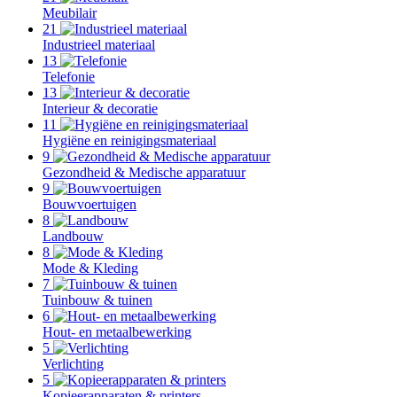
Meubilair
21
Industrieel materiaal
13
Telefonie
13
Interieur & decoratie
11
Hygiëne en reinigingsmateriaal
9
Gezondheid & Medische apparatuur
9
Bouwvoertuigen
8
Landbouw
8
Mode & Kleding
7
Tuinbouw & tuinen
6
Hout- en metaalbewerking
5
Verlichting
5
Kopieerapparaten & printers