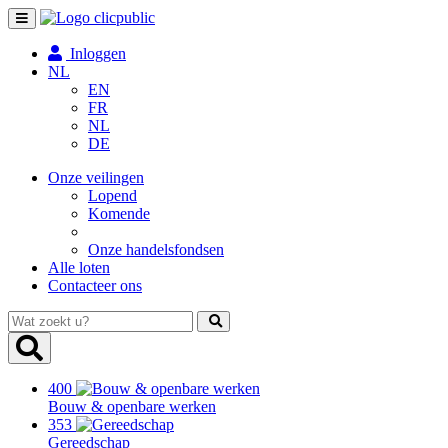
Toggle
navigation
Inloggen
NL
EN
FR
NL
DE
Onze veilingen
Lopend
Komende
Onze handelsfondsen
Alle loten
Contacteer ons
Wat
zoekt
u?
400
Bouw & openbare werken
353
Gereedschap