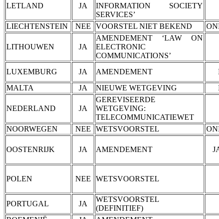
LETLAND
JA
INFORMATION SOCIETY
SERVICES’
LIECHTENSTEIN
NEE
VOORSTEL NIET BEKEND
ON
AMENDEMENT ‘LAW ON
LITHOUWEN
JA
ELECTRONIC
COMMUNICATIONS’
LUXEMBURG
JA
AMENDEMENT
MALTA
JA
NIEUWE WETGEVING
GEREVISEERDE
NEDERLAND
JA
WETGEVING:
TELECOMMUNICATIEWET
NOORWEGEN
NEE
WETSVOORSTEL
ON
OOSTENRIJK
JA
AMENDEMENT
J
POLEN
NEE
WETSVOORSTEL
WETSVOORSTEL
PORTUGAL
JA
(DEFINITIEF)