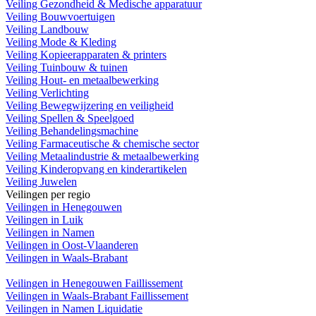
Veiling Gezondheid & Medische apparatuur
Veiling Bouwvoertuigen
Veiling Landbouw
Veiling Mode & Kleding
Veiling Kopieerapparaten & printers
Veiling Tuinbouw & tuinen
Veiling Hout- en metaalbewerking
Veiling Verlichting
Veiling Bewegwijzering en veiligheid
Veiling Spellen & Speelgoed
Veiling Behandelingsmachine
Veiling Farmaceutische & chemische sector
Veiling Metaalindustrie & metaalbewerking
Veiling Kinderopvang en kinderartikelen
Veiling Juwelen
Veilingen per regio
Veilingen in Henegouwen
Veilingen in Luik
Veilingen in Namen
Veilingen in Oost-Vlaanderen
Veilingen in Waals-Brabant
Veilingen in Henegouwen Faillissement
Veilingen in Waals-Brabant Faillissement
Veilingen in Namen Liquidatie