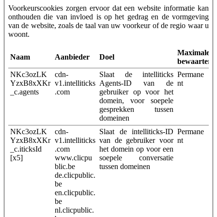
Voorkeurscookies zorgen ervoor dat een website informatie kan
onthouden die van invloed is op het gedrag en de vormgeving
van de website, zoals de taal van uw voorkeur of de regio waar u
woont.
Maximale
Naam
Aanbieder
Doel
bewaarterm
NKc3ozLK
cdn-
Slaat de intelliticks
Permane
YzxB8xXKr
v1.intelliticks
Agents-ID van de
nt
_c.agents
.com
gebruiker op voor het
domein, voor soepele
gesprekken tussen
domeinen
NKc3ozLK
cdn-
Slaat de intelliticks-ID
Permane
YzxB8xXKr
v1.intelliticks
van de gebruiker voor
nt
_c.iticksId
.com
het domein op voor een
[x5]
www.clicpu
soepele conversatie
blic.be
tussen domeinen
de.clicpublic.
be
en.clicpublic.
be
nl.clicpublic.