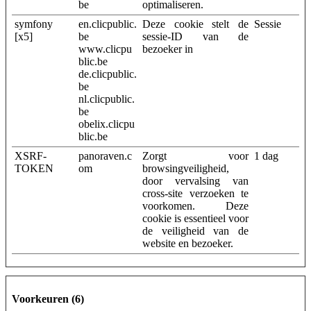
be
optimaliseren.
symfony
en.clicpublic.
Deze cookie stelt de
Sessie
[x5]
be
sessie-ID van de
www.clicpu
bezoeker in
blic.be
de.clicpublic.
be
nl.clicpublic.
be
obelix.clicpu
blic.be
XSRF-
panoraven.c
Zorgt voor
1 dag
TOKEN
om
browsingveiligheid,
door vervalsing van
cross-site verzoeken te
voorkomen. Deze
cookie is essentieel voor
de veiligheid van de
website en bezoeker.
Voorkeuren (6)