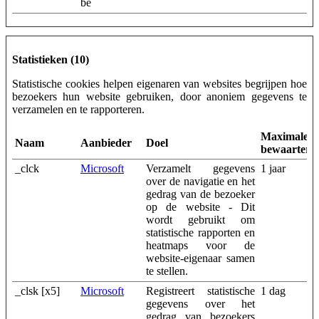
be
Statistieken (10)
Statistische cookies helpen eigenaren van websites begrijpen hoe
bezoekers hun website gebruiken, door anoniem gegevens te
verzamelen en te rapporteren.
Maximale
Naam
Aanbieder
Doel
bewaarterm
_clck
Microsoft
Verzamelt gegevens
1 jaar
over de navigatie en het
gedrag van de bezoeker
op de website - Dit
wordt gebruikt om
statistische rapporten en
heatmaps voor de
website-eigenaar samen
te stellen.
_clsk [x5]
Microsoft
Registreert statistische
1 dag
gegevens over het
gedrag van bezoekers