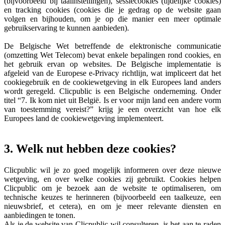
(bijvoorbeeld bij taalinstellingen), sessiecookies (tijdelijke cookies)
en tracking cookies (cookies die je gedrag op de website gaan
volgen en bijhouden, om je op die manier een meer optimale
gebruikservaring te kunnen aanbieden).
De Belgische Wet betreffende de elektronische communicatie
(omzetting Wet Telecom) bevat enkele bepalingen rond cookies, en
het gebruik ervan op websites. De Belgische implementatie is
afgeleid van de Europese e-Privacy richtlijn, wat impliceert dat het
cookiegebruik en de cookiewetgeving in elk Europees land anders
wordt geregeld. Clicpublic is een Belgische onderneming. Onder
titel “7. Ik kom niet uit België. Is er voor mijn land een andere vorm
van toestemming vereist?” krijg je een overzicht van hoe elk
Europees land de cookiewetgeving implementeert.
3. Welk nut hebben deze cookies?
Clicpublic wil je zo goed mogelijk informeren over deze nieuwe
wetgeving, en over welke cookies zij gebruikt. Cookies helpen
Clicpublic om je bezoek aan de website te optimaliseren, om
technische keuzes te herinneren (bijvoorbeeld een taalkeuze, een
nieuwsbrief, et cetera), en om je meer relevante diensten en
aanbiedingen te tonen.
Als je de website van Clicpublic wil consulteren, is het aan te raden