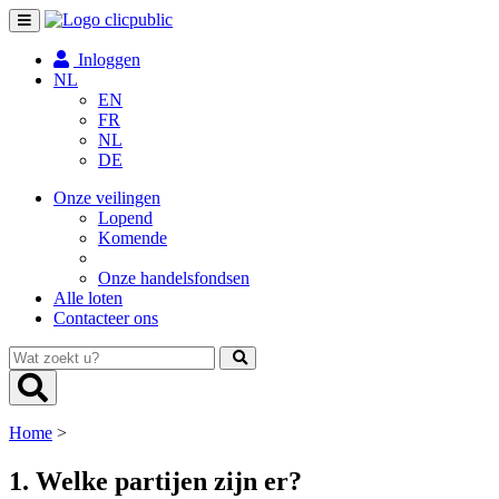
Toggle
navigation
Inloggen
NL
EN
FR
NL
DE
Onze veilingen
Lopend
Komende
Onze handelsfondsen
Alle loten
Contacteer ons
Wat
zoekt
u?
Home
>
1. Welke partijen zijn er?