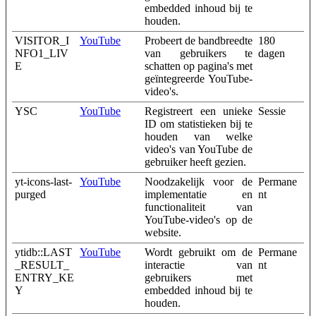
embedded inhoud bij te
houden.
VISITOR_I
YouTube
Probeert de bandbreedte
180
NFO1_LIV
van gebruikers te
dagen
E
schatten op pagina's met
geïntegreerde YouTube-
video's.
YSC
YouTube
Registreert een unieke
Sessie
ID om statistieken bij te
houden van welke
video's van YouTube de
gebruiker heeft gezien.
yt-icons-last-
YouTube
Noodzakelijk voor de
Permane
purged
implementatie en
nt
functionaliteit van
YouTube-video's op de
website.
ytidb::LAST
YouTube
Wordt gebruikt om de
Permane
_RESULT_
interactie van
nt
ENTRY_KE
gebruikers met
Y
embedded inhoud bij te
houden.