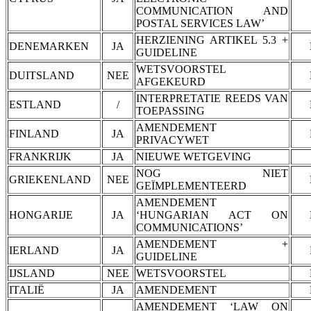
COMMUNICATION AND
POSTAL SERVICES LAW’
HERZIENING ARTIKEL 5.3 +
DENEMARKEN
JA
GUIDELINE
WETSVOORSTEL
DUITSLAND
NEE
AFGEKEURD
INTERPRETATIE REEDS VAN
ESTLAND
/
TOEPASSING
AMENDEMENT
FINLAND
JA
PRIVACYWET
FRANKRIJK
JA
NIEUWE WETGEVING
NOG NIET
GRIEKENLAND
NEE
GEÏMPLEMENTEERD
AMENDEMENT
HONGARIJE
JA
‘HUNGARIAN ACT ON
COMMUNICATIONS’
AMENDEMENT +
IERLAND
JA
GUIDELINE
IJSLAND
NEE
WETSVOORSTEL
ITALIË
JA
AMENDEMENT
AMENDEMENT ‘LAW ON