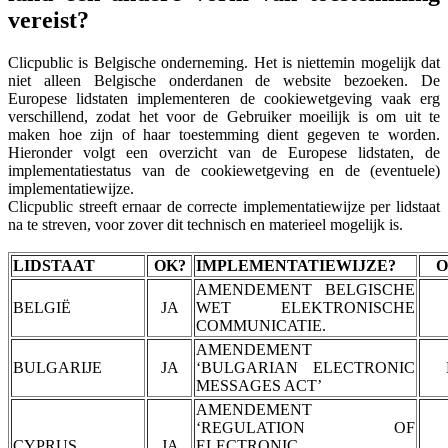
vereist?
Clicpublic is Belgische onderneming. Het is niettemin mogelijk dat
niet alleen Belgische onderdanen de website bezoeken. De
Europese lidstaten implementeren de cookiewetgeving vaak erg
verschillend, zodat het voor de Gebruiker moeilijk is om uit te
maken hoe zijn of haar toestemming dient gegeven te worden.
Hieronder volgt een overzicht van de Europese lidstaten, de
implementatiestatus van de cookiewetgeving en de (eventuele)
implementatiewijze.
Clicpublic streeft ernaar de correcte implementatiewijze per lidstaat
na te streven, voor zover dit technisch en materieel mogelijk is.
LIDSTAAT
OK?
IMPLEMENTATIEWIJZE?
O
AMENDEMENT BELGISCHE
BELGIË
JA
WET ELEKTRONISCHE
COMMUNICATIE.
AMENDEMENT
BULGARIJE
JA
‘BULGARIAN ELECTRONIC
MESSAGES ACT’
AMENDEMENT
‘REGULATION OF
CYPRUS
JA
ELECTRONIC