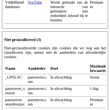
YtIdbMeta#
YouTube
Wordt gebruikt om de
Permane
databases
interactie van
nt
gebruikers met
embedded inhoud bij te
houden.
Niet geclassificeerd (3)
Niet-geclassificeerde cookies zijn cookies die we nog aan het
classificeren zijn, samen met de aanbieders van afzonderlijke
cookies.
Maximale
Naam
Aanbieder
Doel
bewaarterm
_GPSLSC
panoraven.c
In afwachting
Sessie
om
panoraven_s
panoraven.c
In afwachting
1 dag
ession
om
panoraven-
panoraven.c
In afwachting
Permane
store#resizer
om
nt