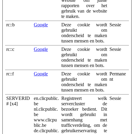
website om juiste
rapporten over het
gebruik van de website
te maken.
rc::b
Google
Deze cookie wordt
Sessie
gebruikt om
onderscheid te maken
tussen mensen en bots.
rc::c
Google
Deze cookie wordt
Sessie
gebruikt om
onderscheid te maken
tussen mensen en bots.
rc::f
Google
Deze cookie wordt
Permane
gebruikt om
nt
onderscheid te maken
tussen mensen en bots.
SERVERID
en.clicpublic.
Registreert welk
Sessie
# [x4]
be
servercluster de
nl.clicpublic.
bezoeker bedient. Dit
be
wordt gebruikt in
www.clicpu
samenhang met
blic.be
trafficverdeling, om de
de.clicpublic.
gebruikerservaring te