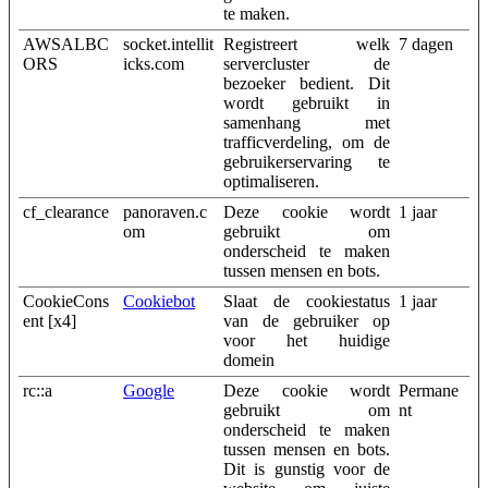
te maken.
AWSALBC
socket.intellit
Registreert welk
7 dagen
ORS
icks.com
servercluster de
bezoeker bedient. Dit
wordt gebruikt in
samenhang met
trafficverdeling, om de
gebruikerservaring te
optimaliseren.
cf_clearance
panoraven.c
Deze cookie wordt
1 jaar
om
gebruikt om
onderscheid te maken
tussen mensen en bots.
CookieCons
Cookiebot
Slaat de cookiestatus
1 jaar
ent [x4]
van de gebruiker op
voor het huidige
domein
rc::a
Google
Deze cookie wordt
Permane
gebruikt om
nt
onderscheid te maken
tussen mensen en bots.
Dit is gunstig voor de