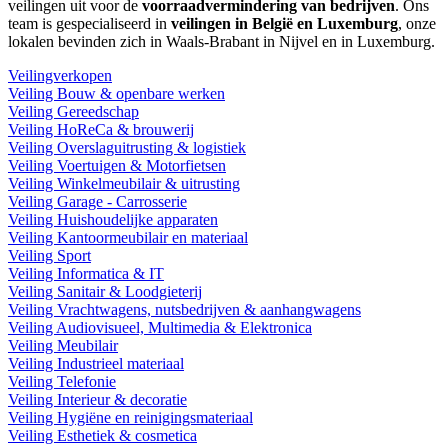
veilingen uit voor de
voorraadvermindering van bedrijven
. Ons
team is gespecialiseerd in
veilingen in België en Luxemburg
, onze
lokalen bevinden zich in Waals-Brabant in Nijvel en in Luxemburg.
Veilingverkopen
Veiling Bouw & openbare werken
Veiling Gereedschap
Veiling HoReCa & brouwerij
Veiling Overslaguitrusting & logistiek
Veiling Voertuigen & Motorfietsen
Veiling Winkelmeubilair & uitrusting
Veiling Garage - Carrosserie
Veiling Huishoudelijke apparaten
Veiling Kantoormeubilair en materiaal
Veiling Sport
Veiling Informatica & IT
Veiling Sanitair & Loodgieterij
Veiling Vrachtwagens, nutsbedrijven & aanhangwagens
Veiling Audiovisueel, Multimedia & Elektronica
Veiling Meubilair
Veiling Industrieel materiaal
Veiling Telefonie
Veiling Interieur & decoratie
Veiling Hygiëne en reinigingsmateriaal
Veiling Esthetiek & cosmetica