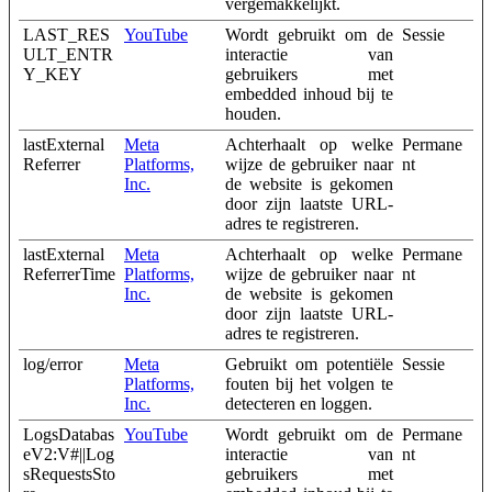
vergemakkelijkt.
LAST_RES
YouTube
Wordt gebruikt om de
Sessie
ULT_ENTR
interactie van
Y_KEY
gebruikers met
embedded inhoud bij te
houden.
lastExternal
Meta
Achterhaalt op welke
Permane
Referrer
Platforms,
wijze de gebruiker naar
nt
Inc.
de website is gekomen
door zijn laatste URL-
adres te registreren.
lastExternal
Meta
Achterhaalt op welke
Permane
ReferrerTime
Platforms,
wijze de gebruiker naar
nt
Inc.
de website is gekomen
door zijn laatste URL-
adres te registreren.
log/error
Meta
Gebruikt om potentiële
Sessie
Platforms,
fouten bij het volgen te
Inc.
detecteren en loggen.
LogsDatabas
YouTube
Wordt gebruikt om de
Permane
eV2:V#||Log
interactie van
nt
sRequestsSto
gebruikers met