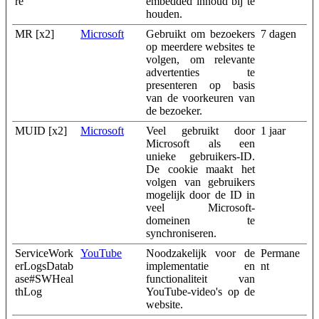
re
embedded inhoud bij te
houden.
MR [x2]
Microsoft
Gebruikt om bezoekers
7 dagen
op meerdere websites te
volgen, om relevante
advertenties te
presenteren op basis
van de voorkeuren van
de bezoeker.
MUID [x2]
Microsoft
Veel gebruikt door
1 jaar
Microsoft als een
unieke gebruikers-ID.
De cookie maakt het
volgen van gebruikers
mogelijk door de ID in
veel Microsoft-
domeinen te
synchroniseren.
ServiceWork
YouTube
Noodzakelijk voor de
Permane
erLogsDatab
implementatie en
nt
ase#SWHeal
functionaliteit van
thLog
YouTube-video's op de
website.