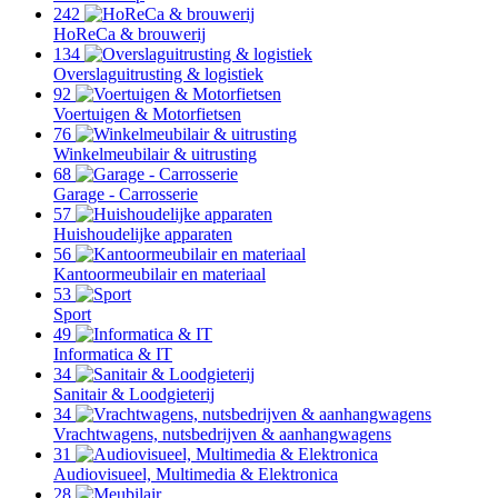
242
HoReCa & brouwerij
134
Overslaguitrusting & logistiek
92
Voertuigen & Motorfietsen
76
Winkelmeubilair & uitrusting
68
Garage - Carrosserie
57
Huishoudelijke apparaten
56
Kantoormeubilair en materiaal
53
Sport
49
Informatica & IT
34
Sanitair & Loodgieterij
34
Vrachtwagens, nutsbedrijven & aanhangwagens
31
Audiovisueel, Multimedia & Elektronica
28