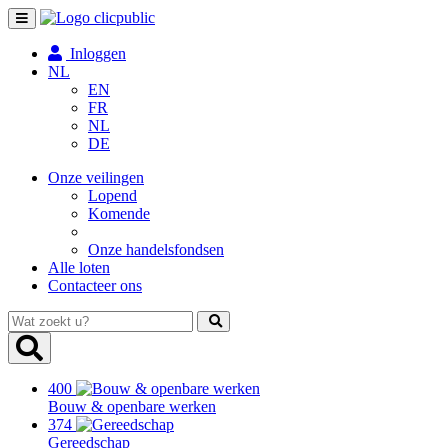
Toggle
navigation
Inloggen
NL
EN
FR
NL
DE
Onze veilingen
Lopend
Komende
Onze handelsfondsen
Alle loten
Contacteer ons
Wat
zoekt
u?
400
Bouw & openbare werken
374
Gereedschap