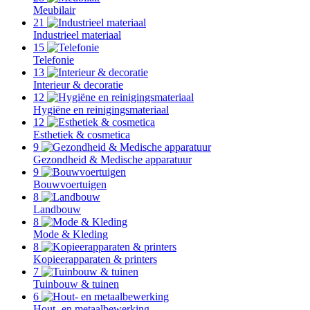
Meubilair
21
Industrieel materiaal
15
Telefonie
13
Interieur & decoratie
12
Hygiëne en reinigingsmateriaal
12
Esthetiek & cosmetica
9
Gezondheid & Medische apparatuur
9
Bouwvoertuigen
8
Landbouw
8
Mode & Kleding
8
Kopieerapparaten & printers
7
Tuinbouw & tuinen
6
Hout- en metaalbewerking