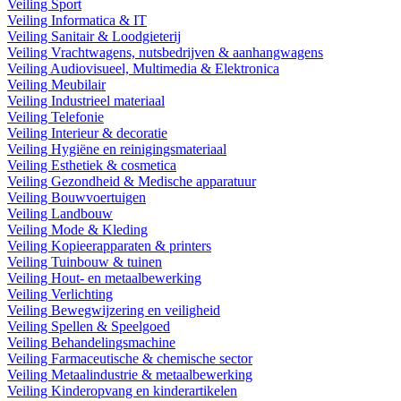
Veiling Sport
Veiling Informatica & IT
Veiling Sanitair & Loodgieterij
Veiling Vrachtwagens, nutsbedrijven & aanhangwagens
Veiling Audiovisueel, Multimedia & Elektronica
Veiling Meubilair
Veiling Industrieel materiaal
Veiling Telefonie
Veiling Interieur & decoratie
Veiling Hygiëne en reinigingsmateriaal
Veiling Esthetiek & cosmetica
Veiling Gezondheid & Medische apparatuur
Veiling Bouwvoertuigen
Veiling Landbouw
Veiling Mode & Kleding
Veiling Kopieerapparaten & printers
Veiling Tuinbouw & tuinen
Veiling Hout- en metaalbewerking
Veiling Verlichting
Veiling Bewegwijzering en veiligheid
Veiling Spellen & Speelgoed
Veiling Behandelingsmachine
Veiling Farmaceutische & chemische sector
Veiling Metaalindustrie & metaalbewerking
Veiling Kinderopvang en kinderartikelen