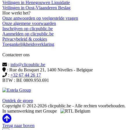
Veilingen in Henegouwen Liquidatie
Veilingen in Oost-Vlaanderen Beslag
Hoe werkt het?
Onze antwoorden op veelgestelde vragen
Onze algemene voorwaarden
Inschrijven op clicpublic.be
Aanmelden op clicpublic.be
Privacybeleid & cookies
Toegankelijkheidsverklaring
Contacteer ons
:
info@clicpublic.be
: Rue du Bosquet 21, 1400 Nivelles - Belgique
:
+32 67 44 26 17
BTW : BE 0809.950.691
Clicpublic is een merk van de Estela-groep
Ontdek de groep
Copyright © 2012-2026 clicpublic.be - Alle rechten voorbehouden.
In samenwerking met Groupe
Terug naar boven