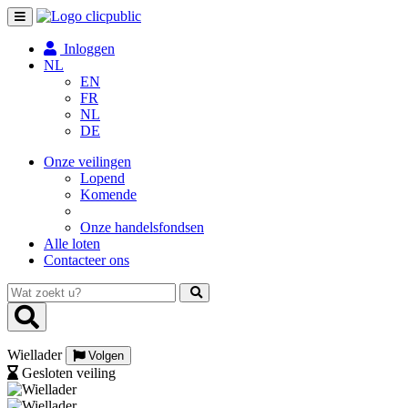
Toggle
navigation
Inloggen
NL
EN
FR
NL
DE
Onze veilingen
Lopend
Komende
Onze handelsfondsen
Alle loten
Contacteer ons
Wat
zoekt
u?
Wiellader
Volgen
Gesloten veiling