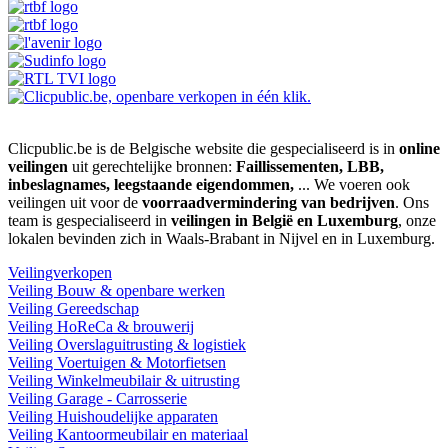
Clicpublic.be is de Belgische website die gespecialiseerd is in
online
veilingen
uit gerechtelijke bronnen:
Faillissementen, LBB,
inbeslagnames, leegstaande eigendommen,
... We voeren ook
veilingen uit voor de
voorraadvermindering van bedrijven
. Ons
team is gespecialiseerd in
veilingen in België en Luxemburg
, onze
lokalen bevinden zich in Waals-Brabant in Nijvel en in Luxemburg.
Veilingverkopen
Veiling Bouw & openbare werken
Veiling Gereedschap
Veiling HoReCa & brouwerij
Veiling Overslaguitrusting & logistiek
Veiling Voertuigen & Motorfietsen
Veiling Winkelmeubilair & uitrusting
Veiling Garage - Carrosserie
Veiling Huishoudelijke apparaten
Veiling Kantoormeubilair en materiaal