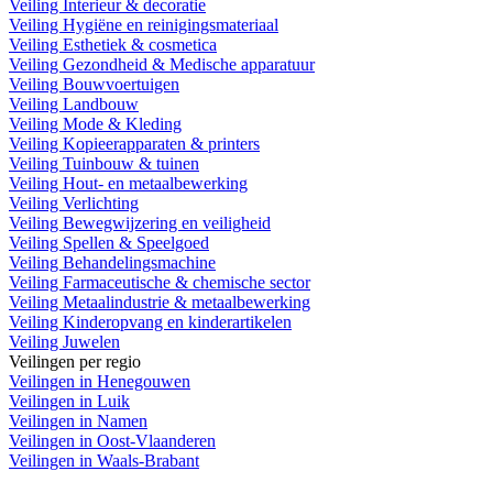
Veiling Interieur & decoratie
Veiling Hygiëne en reinigingsmateriaal
Veiling Esthetiek & cosmetica
Veiling Gezondheid & Medische apparatuur
Veiling Bouwvoertuigen
Veiling Landbouw
Veiling Mode & Kleding
Veiling Kopieerapparaten & printers
Veiling Tuinbouw & tuinen
Veiling Hout- en metaalbewerking
Veiling Verlichting
Veiling Bewegwijzering en veiligheid
Veiling Spellen & Speelgoed
Veiling Behandelingsmachine
Veiling Farmaceutische & chemische sector
Veiling Metaalindustrie & metaalbewerking
Veiling Kinderopvang en kinderartikelen
Veiling Juwelen
Veilingen per regio
Veilingen in Henegouwen
Veilingen in Luik
Veilingen in Namen
Veilingen in Oost-Vlaanderen
Veilingen in Waals-Brabant