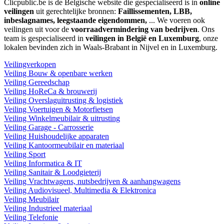
Clicpublic.be is de Belgische website die gespecialiseerd is in
online
veilingen
uit gerechtelijke bronnen:
Faillissementen, LBB,
inbeslagnames, leegstaande eigendommen,
... We voeren ook
veilingen uit voor de
voorraadvermindering van bedrijven
. Ons
team is gespecialiseerd in
veilingen in België en Luxemburg
, onze
lokalen bevinden zich in Waals-Brabant in Nijvel en in Luxemburg.
Veilingverkopen
Veiling Bouw & openbare werken
Veiling Gereedschap
Veiling HoReCa & brouwerij
Veiling Overslaguitrusting & logistiek
Veiling Voertuigen & Motorfietsen
Veiling Winkelmeubilair & uitrusting
Veiling Garage - Carrosserie
Veiling Huishoudelijke apparaten
Veiling Kantoormeubilair en materiaal
Veiling Sport
Veiling Informatica & IT
Veiling Sanitair & Loodgieterij
Veiling Vrachtwagens, nutsbedrijven & aanhangwagens
Veiling Audiovisueel, Multimedia & Elektronica
Veiling Meubilair
Veiling Industrieel materiaal
Veiling Telefonie