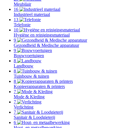
Meubilair
16
Industrieel materiaal
13
Telefonie
10
Hygiëne en reinigingsmateriaal
9
Gezondheid & Medische apparatuur
9
Bouwvoertuigen
8
Landbouw
8
Tuinbouw & tuinen
8
Kopieerapparaten & printers
7
Mode & Kleding
7
Verlichting
7
Sanitair & Loodgieterij
6
Hout- en metaalbewerking