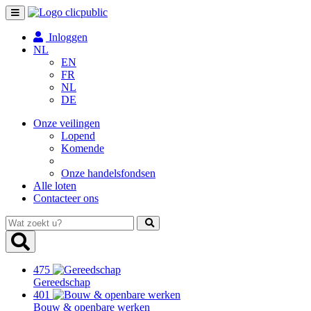
Toggle
navigation
Inloggen
NL
EN
FR
NL
DE
Onze veilingen
Lopend
Komende
Onze handelsfondsen
Alle loten
Contacteer ons
Wat
zoekt
u?
475
Gereedschap
401
Bouw & openbare werken