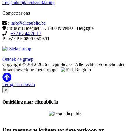
Toegankelijkheidsverklaring
Contacteer ons
:
info@clicpublic.be
: Rue du Bosquet 21, 1400 Nivelles - Belgique
:
+32 67 44 26 17
BTW : BE 0809.950.691
Clicpublic is een merk van de Estela-groep
Ontdek de groep
Copyright © 2012-2026 clicpublic.be - Alle rechten voorbehouden.
In samenwerking met Groupe
Terug naar boven
×
Omleiding naar clicpublic.lu
Om toegang te krijgen tot deze verkoop op