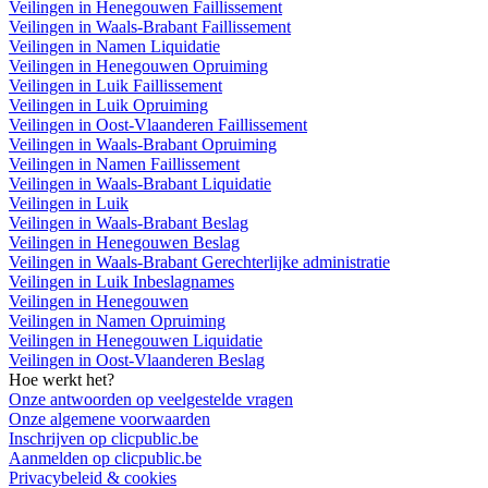
Veilingen in Henegouwen Faillissement
Veilingen in Waals-Brabant Faillissement
Veilingen in Namen Liquidatie
Veilingen in Henegouwen Opruiming
Veilingen in Luik Faillissement
Veilingen in Luik Opruiming
Veilingen in Oost-Vlaanderen Faillissement
Veilingen in Waals-Brabant Opruiming
Veilingen in Namen Faillissement
Veilingen in Waals-Brabant Liquidatie
Veilingen in Luik
Veilingen in Waals-Brabant Beslag
Veilingen in Henegouwen Beslag
Veilingen in Waals-Brabant Gerechterlijke administratie
Veilingen in Luik Inbeslagnames
Veilingen in Henegouwen
Veilingen in Namen Opruiming
Veilingen in Henegouwen Liquidatie
Veilingen in Oost-Vlaanderen Beslag
Hoe werkt het?
Onze antwoorden op veelgestelde vragen
Onze algemene voorwaarden
Inschrijven op clicpublic.be
Aanmelden op clicpublic.be
Privacybeleid & cookies