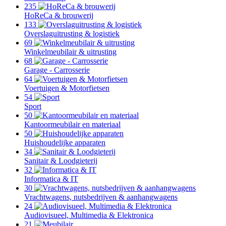
235
HoReCa & brouwerij
133
Overslaguitrusting & logistiek
69
Winkelmeubilair & uitrusting
68
Garage - Carrosserie
64
Voertuigen & Motorfietsen
54
Sport
50
Kantoormeubilair en materiaal
50
Huishoudelijke apparaten
34
Sanitair & Loodgieterij
32
Informatica & IT
30
Vrachtwagens, nutsbedrijven & aanhangwagens
24
Audiovisueel, Multimedia & Elektronica
21