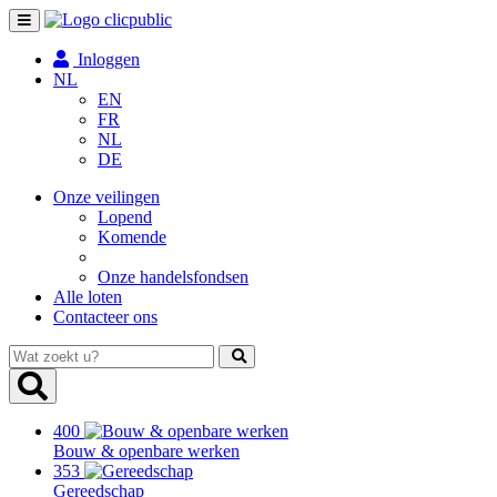
Toggle
navigation
Inloggen
NL
EN
FR
NL
DE
Onze veilingen
Lopend
Komende
Onze handelsfondsen
Alle loten
Contacteer ons
Wat
zoekt
u?
400
Bouw & openbare werken
353
Gereedschap