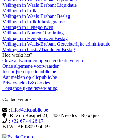
Veilingen in Waals-Brabant Liquidatie
Veilingen in Luik
Veilingen in Waals-Brabant Beslag
Veilingen in Luik Inbeslagnames
Veilingen in Henegouwen
Veilingen in Namen Opruiming
Veilingen in Henegouwen Beslag
Veilingen in Waals-Brabant Gerechterlijke administratie
Veilingen in Oost-Vlaanderen Beslag
Hoe werkt het?
Onze antwoorden op veelgestelde vragen
Onze algemene voorwaarden
Inschrijven op clicpublic.be
Aanmelden op clicpublic.be
Privacybeleid & cookies
Toegankelijkheidsverklaring
Contacteer ons
:
info@clicpublic.be
: Rue du Bosquet 21, 1400 Nivelles - Belgique
:
+32 67 44 26 17
BTW : BE 0809.950.691