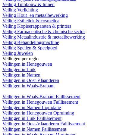
Veiling Tuinbouw & tuinen
Veiling Verlichting
Veiling Hout- en metaalbewerking
Veiling Esthetiek & cosmetica
Veiling Kopieerapparaten & printers
Veiling Farmaceutische & chemische sector
Veiling Metaalindustrie & metaalbewerking
Veiling Behandelingsmachine
Veiling Spellen & Speelgoed
Veiling Juwelen
Veilingen per regio
Veilingen in Henegouwen
Veilingen in Luik
Veilingen in Namen
Veilingen in Oost-Vlaanderen
Veilingen in Waals-Brabant
Veilingen in Waals-Brabant Faillissement
Veilingen in Henegouwen Faillissement
Veilingen in Namen Liquidatie
Veilingen in Henegouwen Opruiming
Veilingen in Luik Faillissement
Veilingen in Oost-Vlaanderen Faillissement
Veilingen in Namen Faillissement
Veilingen in Waals-Brabant Opruiming