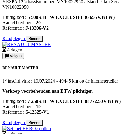
VESPA 125chassisnummer: VN10022950 afstand: 2 km Serial :
VN10022950
Huidig bod :
5 500 € BTW EXCLUSIEF (6 655 € BTW)
Aantel biedingen
20
Referentie :
J-13306-V2
Raadplegen
Bieden
4 dagen
Volgen
RENAULT MASTER
e
1
inschrijving : 19/07/2024 - 49445 km op de kilometerteller
Verkoop voorbehouden aan BTW-plichtigen
Huidig bod :
7 250 € BTW EXCLUSIEF (8 772,50 € BTW)
Aantel biedingen
19
Referentie :
S-12325-V1
Raadplegen
Bieden
4 dagen