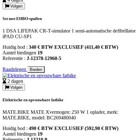
Volgen
Set met EHBO-spullen
1 DSA LIFEPAK CR-T-simulator 1 semi-automatische defibrillator
iPAD CU-SP1
Huidig bod :
340 € BTW EXCLUSIEF (411,40 € BTW)
Aantel biedingen
19
Referentie :
J-12378-12960-5
Raadplegen
Bieden
2 dagen
Volgen
Elektrische en opvouwbare fatbike
MATE.BIKE MATE Xvermogen: 250 W 1 oplader, merk:
MATE.BIKE, model: BC269480040
Huidig bod :
490 € BTW EXCLUSIEF (592,90 € BTW)
Aantel biedingen
19
Referentie :
J-13210-9