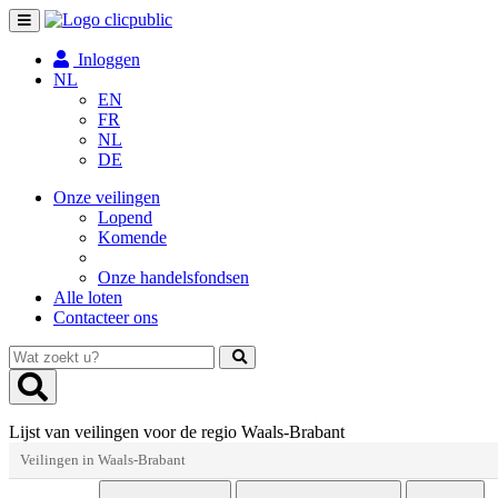
Toggle
navigation
Inloggen
NL
EN
FR
NL
DE
Onze veilingen
Lopend
Komende
Onze handelsfondsen
Alle loten
Contacteer ons
Wat
zoekt
u?
Lijst van veilingen voor de regio Waals-Brabant
Veilingen in Waals-Brabant