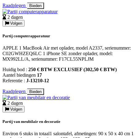
Raadplegen
Bieden
2 dagen
Volgen
Partij computerapparatuur
APPLE 1 MacBook Air met oplader, model A2337, serienummer:
C02GWHZEQ6LC 1 iPhone SE zonder oplader, model:
MX992LL/A, serienummer: F17CL55NPLJM
Huidig bod :
250 € BTW EXCLUSIEF (302,50 € BTW)
Aantel biedingen
17
Referentie :
J-13210-12
Raadplegen
Bieden
2 dagen
Volgen
Partij van meubilair en decoratie
Environ 6 stuks in totaal1 salontafel, afmetingen: 90 x 50 x 40 cm 1