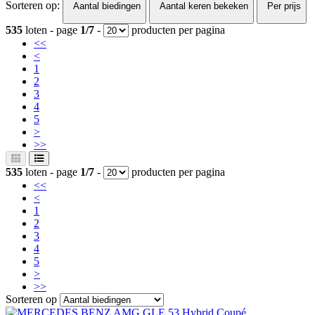
Sorteren op:
Aantal biedingen
Aantal keren bekeken
Per prijs
535
loten - page
1/7
-
producten per pagina
<<
<
1
2
3
4
5
>
>>
535
loten - page
1/7
-
producten per pagina
<<
<
1
2
3
4
5
>
>>
Sorteren op