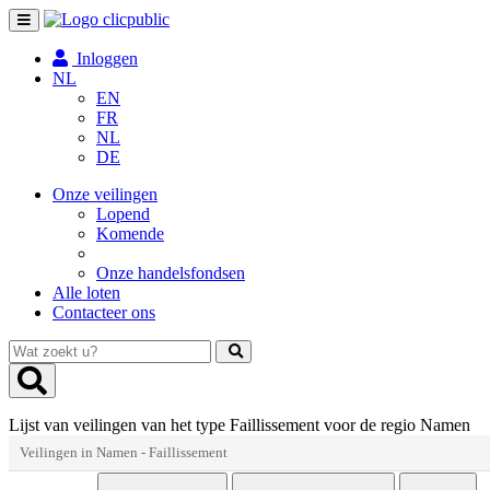
Toggle
navigation
Inloggen
NL
EN
FR
NL
DE
Onze veilingen
Lopend
Komende
Onze handelsfondsen
Alle loten
Contacteer ons
Wat
zoekt
u?
Lijst van veilingen van het type Faillissement voor de regio Namen
Veilingen in Namen - Faillissement