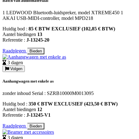
Batch van audiomateriaal
1 LEDWOOD Bluetooth-luidspreker, model XTREME450 1
AKAI USB-MIDI-controller, model MPD218
Huidig bod :
85 € BTW EXCLUSIEF (102,85 € BTW)
Aantel biedingen
13
Referentie :
J-13245-20
Raadplegen
Bieden
3 dagen
Volgen
Aanhangwagen met enkele as
zonder inhoud Serial : SZRB10000M0013095
Huidig bod :
350 € BTW EXCLUSIEF (423,50 € BTW)
Aantel biedingen
12
Referentie :
J-13245-V1
Raadplegen
Bieden
3 dagen