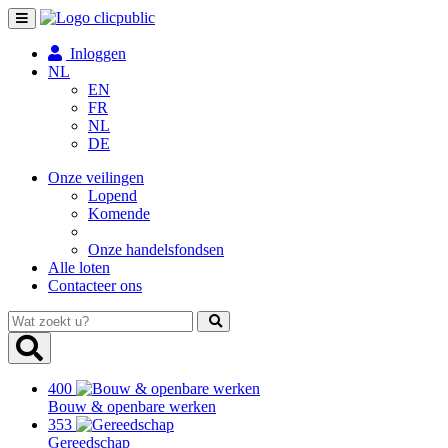
Toggle
navigation
Inloggen
NL
EN
FR
NL
DE
Onze veilingen
Lopend
Komende
Onze handelsfondsen
Alle loten
Contacteer ons
Wat
zoekt
u?
400
Bouw & openbare werken
353
Gereedschap