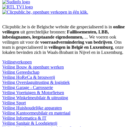
Clicpublic.be is de Belgische website die gespecialiseerd is in
online
veilingen
uit gerechtelijke bronnen:
Faillissementen, LBB,
inbeslagnames, leegstaande eigendommen,
... We voeren ook
veilingen uit voor de
voorraadvermindering van bedrijven
. Ons
team is gespecialiseerd in
veilingen in België en Luxemburg
, onze
lokalen bevinden zich in Waals-Brabant in Nijvel en in Luxemburg.
Veilingverkopen
Veiling Bouw & openbare werken
Veiling Gereedschap
Veiling HoReCa & brouwerij
Veiling Overslaguitrusting & logistiek
Veiling Garage - Carrosserie
Veiling Voertuigen & Motorfietsen
Veiling Winkelmeubilair & uitrusting
Veiling Sport
Veiling Huishoudelijke apparaten
Veiling Kantoormeubilair en materiaal
Veiling Informatica & IT
Veiling Sanitair & Loodgieterij