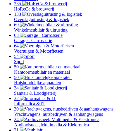
235
HoReCa & brouwerij
133
Overslaguitrusting & logistiek
69
Winkelmeubilair & uitrusting
68
Garage - Carrosserie
64
Voertuigen & Motorfietsen
54
Sport
50
Kantoormeubilair en materiaal
50
Huishoudelijke apparaten
34
Sanitair & Loodgieterij
32
Informatica & IT
30
Vrachtwagens, nutsbedrijven & aanhangwagens
24
Audiovisueel, Multimedia & Elektronica
21