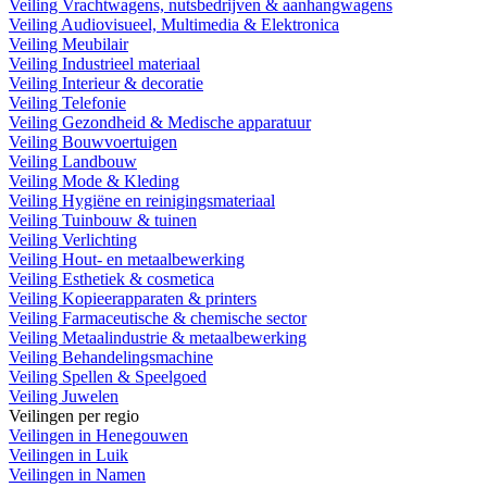
Veiling Vrachtwagens, nutsbedrijven & aanhangwagens
Veiling Audiovisueel, Multimedia & Elektronica
Veiling Meubilair
Veiling Industrieel materiaal
Veiling Interieur & decoratie
Veiling Telefonie
Veiling Gezondheid & Medische apparatuur
Veiling Bouwvoertuigen
Veiling Landbouw
Veiling Mode & Kleding
Veiling Hygiëne en reinigingsmateriaal
Veiling Tuinbouw & tuinen
Veiling Verlichting
Veiling Hout- en metaalbewerking
Veiling Esthetiek & cosmetica
Veiling Kopieerapparaten & printers
Veiling Farmaceutische & chemische sector
Veiling Metaalindustrie & metaalbewerking
Veiling Behandelingsmachine
Veiling Spellen & Speelgoed
Veiling Juwelen
Veilingen per regio
Veilingen in Henegouwen
Veilingen in Luik
Veilingen in Namen