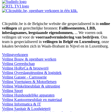
Clicpublic.be is de Belgische website die gespecialiseerd is in
online
veilingen
uit gerechtelijke bronnen:
Faillissementen, LBB,
inbeslagnames, leegstaande eigendommen,
... We voeren ook
veilingen uit voor de
voorraadvermindering van bedrijven
. Ons
team is gespecialiseerd in
veilingen in België en Luxemburg
, onze
lokalen bevinden zich in Waals-Brabant in Nijvel en in Luxemburg.
Veilingverkopen
Veiling Bouw & openbare werken
Veiling Gereedschap
Veiling HoReCa & brouwerij
Veiling Overslaguitrusting & logistiek
Veiling Garage - Carrosserie
Veiling Voertuigen & Motorfietsen
Veiling Winkelmeubilair & uitrusting
Veiling Sport
Veiling Huishoudelijke apparaten
Veiling Kantoormeubilair en materiaal
Veiling Informatica & IT
Veiling Sanitair & Loodgieterij