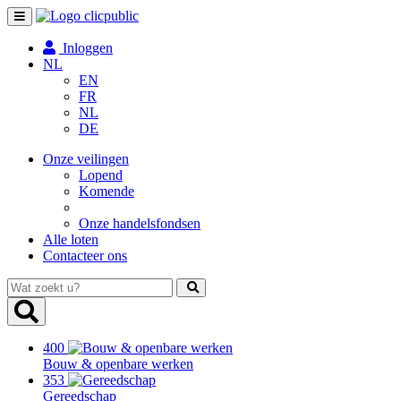
Toggle
navigation
Inloggen
NL
EN
FR
NL
DE
Onze veilingen
Lopend
Komende
Onze handelsfondsen
Alle loten
Contacteer ons
Wat
zoekt
u?
400
Bouw & openbare werken
353
Gereedschap