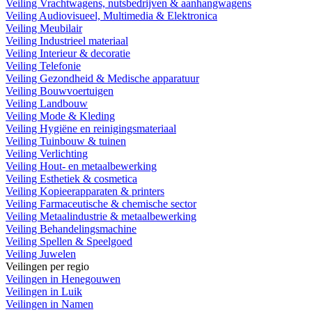
Veiling Vrachtwagens, nutsbedrijven & aanhangwagens
Veiling Audiovisueel, Multimedia & Elektronica
Veiling Meubilair
Veiling Industrieel materiaal
Veiling Interieur & decoratie
Veiling Telefonie
Veiling Gezondheid & Medische apparatuur
Veiling Bouwvoertuigen
Veiling Landbouw
Veiling Mode & Kleding
Veiling Hygiëne en reinigingsmateriaal
Veiling Tuinbouw & tuinen
Veiling Verlichting
Veiling Hout- en metaalbewerking
Veiling Esthetiek & cosmetica
Veiling Kopieerapparaten & printers
Veiling Farmaceutische & chemische sector
Veiling Metaalindustrie & metaalbewerking
Veiling Behandelingsmachine
Veiling Spellen & Speelgoed
Veiling Juwelen
Veilingen per regio
Veilingen in Henegouwen
Veilingen in Luik
Veilingen in Namen