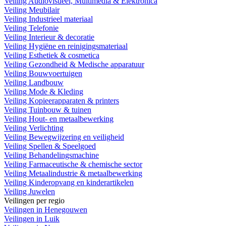
Veiling Audiovisueel, Multimedia & Elektronica
Veiling Meubilair
Veiling Industrieel materiaal
Veiling Telefonie
Veiling Interieur & decoratie
Veiling Hygiëne en reinigingsmateriaal
Veiling Esthetiek & cosmetica
Veiling Gezondheid & Medische apparatuur
Veiling Bouwvoertuigen
Veiling Landbouw
Veiling Mode & Kleding
Veiling Kopieerapparaten & printers
Veiling Tuinbouw & tuinen
Veiling Hout- en metaalbewerking
Veiling Verlichting
Veiling Bewegwijzering en veiligheid
Veiling Spellen & Speelgoed
Veiling Behandelingsmachine
Veiling Farmaceutische & chemische sector
Veiling Metaalindustrie & metaalbewerking
Veiling Kinderopvang en kinderartikelen
Veiling Juwelen
Veilingen per regio
Veilingen in Henegouwen
Veilingen in Luik