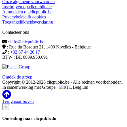
Onze algemene voorwaarden
Inschrijven op clicpublic.be
Aanmelden op clicpublic.be
Privacybeleid & cookies
Toegankelijkheidsverklaring
Contacteer ons
:
info@clicpublic.be
: Rue du Bosquet 21, 1400 Nivelles - Belgique
:
+32 67 44 26 17
BTW : BE 0809.950.691
Clicpublic is een merk van de Estela-groep
Ontdek de groep
Copyright © 2012-2026 clicpublic.be - Alle rechten voorbehouden.
In samenwerking met Groupe
Terug naar boven
×
Omleiding naar clicpublic.lu