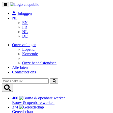
Toggle
navigation
Inloggen
NL
EN
FR
NL
DE
Onze veilingen
Lopend
Komende
Onze handelsfondsen
Alle loten
Contacteer ons
Wat
zoekt
u?
400
Bouw & openbare werken
374
Gereedschap