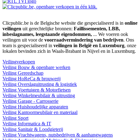
Clicpublic.be is de Belgische website die gespecialiseerd is in
online
veilingen
uit gerechtelijke bronnen:
Faillissementen, LBB,
inbeslagnames, leegstaande eigendommen,
... We voeren ook
veilingen uit voor de
voorraadvermindering van bedrijven
. Ons
team is gespecialiseerd in
veilingen in België en Luxemburg
, onze
lokalen bevinden zich in Waals-Brabant in Nijvel en in Luxemburg.
Veilingverkopen
Veiling Bouw & openbare werken
Veiling Gereedschap
Veiling HoReCa & brouwerij
Veiling Overslaguitrusting & logistiek
Veiling Voertuigen & Motorfietsen
Veiling Winkelmeubilair & uitrusting
Veiling Garage - Carrosserie
Veiling Huishoudelijke apparaten
Veiling Kantoormeubilair en materiaal
Veiling Sport
Veiling Informatica & IT
Veiling Sanitair & Loodgieterij
Veiling Vrachtwagens, nutsbedrijven & aanhangwagens