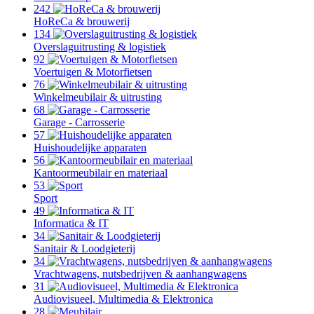
242
HoReCa & brouwerij
134
Overslaguitrusting & logistiek
92
Voertuigen & Motorfietsen
76
Winkelmeubilair & uitrusting
68
Garage - Carrosserie
57
Huishoudelijke apparaten
56
Kantoormeubilair en materiaal
53
Sport
49
Informatica & IT
34
Sanitair & Loodgieterij
34
Vrachtwagens, nutsbedrijven & aanhangwagens
31
Audiovisueel, Multimedia & Elektronica
28