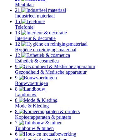
Meubilair
21
Industrieel materiaal
15
Telefonie
13
Interieur & decoratie
12
Hygiëne en reinigingsmateriaal
12
Esthetiek & cosmetica
9
Gezondheid & Medische apparatuur
9
Bouwvoertuigen
8
Landbouw
8
Mode & Kleding
8
Kopieerapparaten & printers
7
Tuinbouw & tuinen
6
Hout- en metaalbewerking