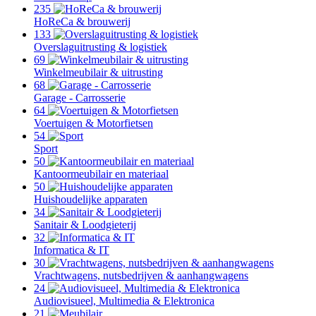
235
HoReCa & brouwerij
133
Overslaguitrusting & logistiek
69
Winkelmeubilair & uitrusting
68
Garage - Carrosserie
64
Voertuigen & Motorfietsen
54
Sport
50
Kantoormeubilair en materiaal
50
Huishoudelijke apparaten
34
Sanitair & Loodgieterij
32
Informatica & IT
30
Vrachtwagens, nutsbedrijven & aanhangwagens
24
Audiovisueel, Multimedia & Elektronica
21