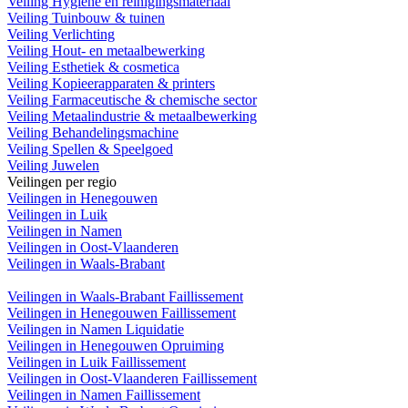
Veiling Hygiëne en reinigingsmateriaal
Veiling Tuinbouw & tuinen
Veiling Verlichting
Veiling Hout- en metaalbewerking
Veiling Esthetiek & cosmetica
Veiling Kopieerapparaten & printers
Veiling Farmaceutische & chemische sector
Veiling Metaalindustrie & metaalbewerking
Veiling Behandelingsmachine
Veiling Spellen & Speelgoed
Veiling Juwelen
Veilingen per regio
Veilingen in Henegouwen
Veilingen in Luik
Veilingen in Namen
Veilingen in Oost-Vlaanderen
Veilingen in Waals-Brabant
Veilingen in Waals-Brabant Faillissement
Veilingen in Henegouwen Faillissement
Veilingen in Namen Liquidatie
Veilingen in Henegouwen Opruiming
Veilingen in Luik Faillissement
Veilingen in Oost-Vlaanderen Faillissement
Veilingen in Namen Faillissement