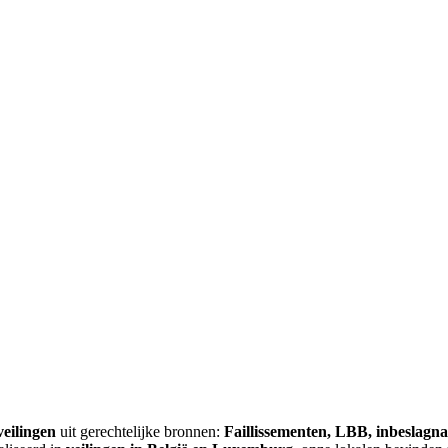
veilingen
uit gerechtelijke bronnen:
Faillissementen, LBB, inbeslagn