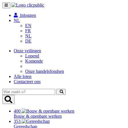
Toggle
navigation
Inloggen
NL
EN
FR
NL
DE
Onze veilingen
Lopend
Komende
Onze handelsfondsen
Alle loten
Contacteer ons
Wat
zoekt
u?
400
Bouw & openbare werken
353
Gereedschap