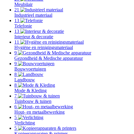
Meubilair
21
Industrieel materiaal
13
Telefonie
13
Interieur & decoratie
11
Hygiëne en reinigingsmateriaal
9
Gezondheid & Medische apparatuur
9
Bouwvoertuigen
8
Landbouw
8
Mode & Kleding
7
Tuinbouw & tuinen
6
Hout- en metaalbewerking
5
Verlichting
5
Kopieerapparaten & printers