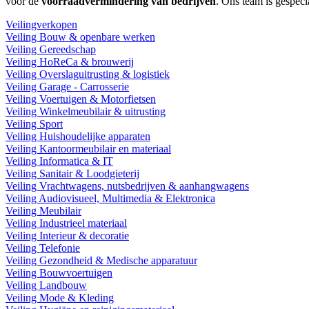
voor de
voorraadvermindering van bedrijven
. Ons team is gespeci
Veilingverkopen
Veiling Bouw & openbare werken
Veiling Gereedschap
Veiling HoReCa & brouwerij
Veiling Overslaguitrusting & logistiek
Veiling Garage - Carrosserie
Veiling Voertuigen & Motorfietsen
Veiling Winkelmeubilair & uitrusting
Veiling Sport
Veiling Huishoudelijke apparaten
Veiling Kantoormeubilair en materiaal
Veiling Informatica & IT
Veiling Sanitair & Loodgieterij
Veiling Vrachtwagens, nutsbedrijven & aanhangwagens
Veiling Audiovisueel, Multimedia & Elektronica
Veiling Meubilair
Veiling Industrieel materiaal
Veiling Interieur & decoratie
Veiling Telefonie
Veiling Gezondheid & Medische apparatuur
Veiling Bouwvoertuigen
Veiling Landbouw
Veiling Mode & Kleding