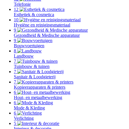
Telefonie
12
Esthetiek & cosmetica
10
Hygiëne en reinigingsmateriaal
9
Gezondheid & Medische apparatuur
9
Bouwvoertuigen
8
Landbouw
7
Tuinbouw & tuinen
7
Sanitair & Loodgieterij
7
Kopieerapparaten & printers
6
Hout- en metaalbewerking
6
Mode & Kleding
6
Verlichting
5
Interieur & decoratie