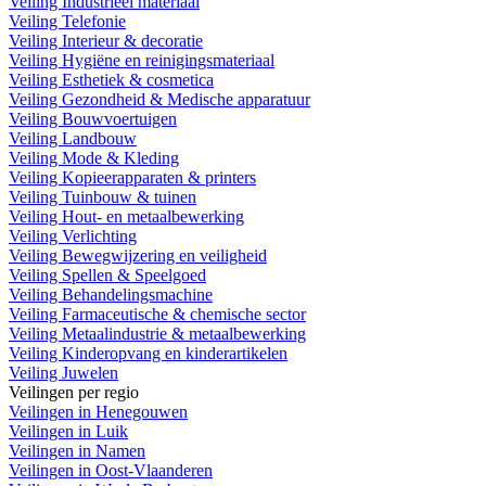
Veiling Industrieel materiaal
Veiling Telefonie
Veiling Interieur & decoratie
Veiling Hygiëne en reinigingsmateriaal
Veiling Esthetiek & cosmetica
Veiling Gezondheid & Medische apparatuur
Veiling Bouwvoertuigen
Veiling Landbouw
Veiling Mode & Kleding
Veiling Kopieerapparaten & printers
Veiling Tuinbouw & tuinen
Veiling Hout- en metaalbewerking
Veiling Verlichting
Veiling Bewegwijzering en veiligheid
Veiling Spellen & Speelgoed
Veiling Behandelingsmachine
Veiling Farmaceutische & chemische sector
Veiling Metaalindustrie & metaalbewerking
Veiling Kinderopvang en kinderartikelen
Veiling Juwelen
Veilingen per regio
Veilingen in Henegouwen
Veilingen in Luik
Veilingen in Namen
Veilingen in Oost-Vlaanderen