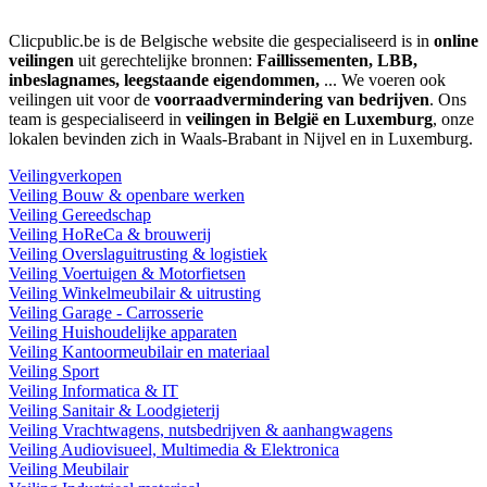
Clicpublic.be is de Belgische website die gespecialiseerd is in
online
veilingen
uit gerechtelijke bronnen:
Faillissementen, LBB,
inbeslagnames, leegstaande eigendommen,
... We voeren ook
veilingen uit voor de
voorraadvermindering van bedrijven
. Ons
team is gespecialiseerd in
veilingen in België en Luxemburg
, onze
lokalen bevinden zich in Waals-Brabant in Nijvel en in Luxemburg.
Veilingverkopen
Veiling Bouw & openbare werken
Veiling Gereedschap
Veiling HoReCa & brouwerij
Veiling Overslaguitrusting & logistiek
Veiling Voertuigen & Motorfietsen
Veiling Winkelmeubilair & uitrusting
Veiling Garage - Carrosserie
Veiling Huishoudelijke apparaten
Veiling Kantoormeubilair en materiaal
Veiling Sport
Veiling Informatica & IT
Veiling Sanitair & Loodgieterij
Veiling Vrachtwagens, nutsbedrijven & aanhangwagens
Veiling Audiovisueel, Multimedia & Elektronica
Veiling Meubilair