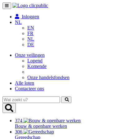
Toggle
navigation
Inloggen
NL
EN
FR
NL
DE
Onze veilingen
Lopend
Komende
Onze handelsfondsen
Alle loten
Contacteer ons
Wat
zoekt
u?
374
Bouw & openbare werken
306
Gereedschap