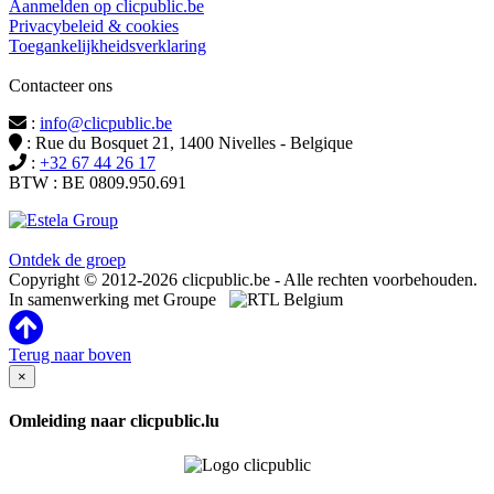
Aanmelden op clicpublic.be
Privacybeleid & cookies
Toegankelijkheidsverklaring
Contacteer ons
:
info@clicpublic.be
: Rue du Bosquet 21, 1400 Nivelles - Belgique
:
+32 67 44 26 17
BTW : BE 0809.950.691
Clicpublic is een merk van de Estela-groep
Ontdek de groep
Copyright © 2012-2026 clicpublic.be - Alle rechten voorbehouden.
In samenwerking met Groupe
Terug naar boven
×
Omleiding naar clicpublic.lu