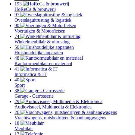
193
HoReCa & brouwerij
97
Overslaguitrusting & logistiek
90
Voertuigen & Motorfietsen
74
Winkelmeubilair & uitrusting
50
Huishoudelijke apparaten
48
Kantoormeubilair en materiaal
41
Informatica & IT
40
Sport
38
Garage - Carrosserie
29
Audiovisueel, Multimedia & Elektronica
26
Vrachtwagens, nutsbedrijven & aanhangwagens
18
Meubilair
12