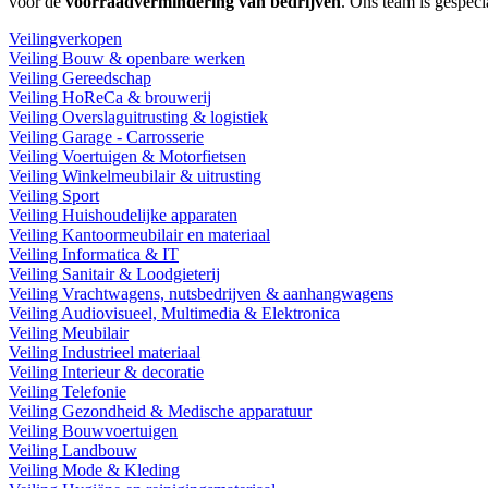
voor de
voorraadvermindering van bedrijven
. Ons team is gespeci
Veilingverkopen
Veiling Bouw & openbare werken
Veiling Gereedschap
Veiling HoReCa & brouwerij
Veiling Overslaguitrusting & logistiek
Veiling Garage - Carrosserie
Veiling Voertuigen & Motorfietsen
Veiling Winkelmeubilair & uitrusting
Veiling Sport
Veiling Huishoudelijke apparaten
Veiling Kantoormeubilair en materiaal
Veiling Informatica & IT
Veiling Sanitair & Loodgieterij
Veiling Vrachtwagens, nutsbedrijven & aanhangwagens
Veiling Audiovisueel, Multimedia & Elektronica
Veiling Meubilair
Veiling Industrieel materiaal
Veiling Interieur & decoratie
Veiling Telefonie
Veiling Gezondheid & Medische apparatuur
Veiling Bouwvoertuigen
Veiling Landbouw
Veiling Mode & Kleding