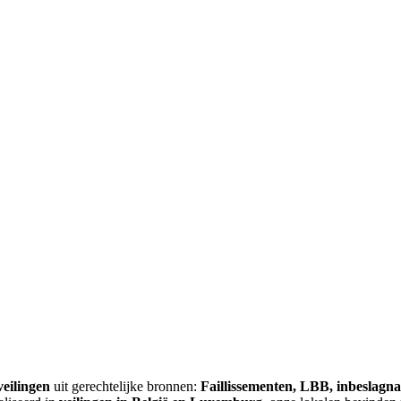
veilingen
uit gerechtelijke bronnen:
Faillissementen, LBB, inbeslagn