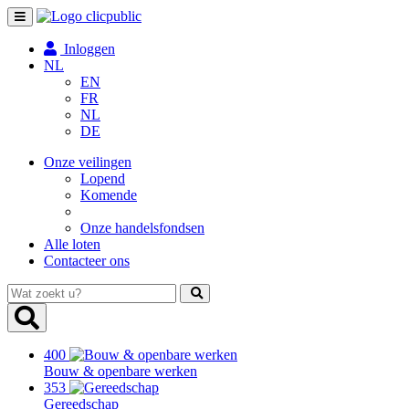
Toggle
navigation
Inloggen
NL
EN
FR
NL
DE
Onze veilingen
Lopend
Komende
Onze handelsfondsen
Alle loten
Contacteer ons
Wat
zoekt
u?
400
Bouw & openbare werken
353
Gereedschap