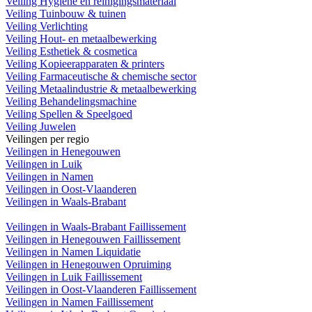
Veiling Hygiëne en reinigingsmateriaal
Veiling Tuinbouw & tuinen
Veiling Verlichting
Veiling Hout- en metaalbewerking
Veiling Esthetiek & cosmetica
Veiling Kopieerapparaten & printers
Veiling Farmaceutische & chemische sector
Veiling Metaalindustrie & metaalbewerking
Veiling Behandelingsmachine
Veiling Spellen & Speelgoed
Veiling Juwelen
Veilingen per regio
Veilingen in Henegouwen
Veilingen in Luik
Veilingen in Namen
Veilingen in Oost-Vlaanderen
Veilingen in Waals-Brabant
Veilingen in Waals-Brabant Faillissement
Veilingen in Henegouwen Faillissement
Veilingen in Namen Liquidatie
Veilingen in Henegouwen Opruiming
Veilingen in Luik Faillissement
Veilingen in Oost-Vlaanderen Faillissement
Veilingen in Namen Faillissement