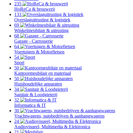
235
HoReCa & brouwerij
133
Overslaguitrusting & logistiek
69
Winkelmeubilair & uitrusting
68
Garage - Carrosserie
64
Voertuigen & Motorfietsen
54
Sport
50
Kantoormeubilair en materiaal
50
Huishoudelijke apparaten
34
Sanitair & Loodgieterij
32
Informatica & IT
30
Vrachtwagens, nutsbedrijven & aanhangwagens
24
Audiovisueel, Multimedia & Elektronica
21