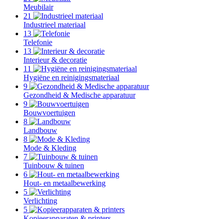
Meubilair
21
Industrieel materiaal
13
Telefonie
13
Interieur & decoratie
11
Hygiëne en reinigingsmateriaal
9
Gezondheid & Medische apparatuur
9
Bouwvoertuigen
8
Landbouw
8
Mode & Kleding
7
Tuinbouw & tuinen
6
Hout- en metaalbewerking
5
Verlichting
5
Kopieerapparaten & printers