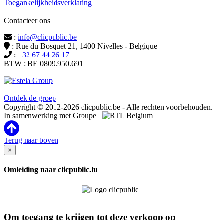
Toegankelijkheidsverklaring
Contacteer ons
:
info@clicpublic.be
: Rue du Bosquet 21, 1400 Nivelles - Belgique
:
+32 67 44 26 17
BTW : BE 0809.950.691
Clicpublic is een merk van de Estela-groep
Ontdek de groep
Copyright © 2012-2026 clicpublic.be - Alle rechten voorbehouden.
In samenwerking met Groupe
Terug naar boven
×
Omleiding naar clicpublic.lu
Om toegang te krijgen tot deze verkoop op