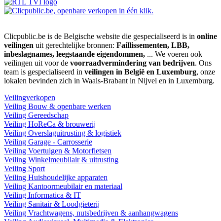
Clicpublic.be is de Belgische website die gespecialiseerd is in
online
veilingen
uit gerechtelijke bronnen:
Faillissementen, LBB,
inbeslagnames, leegstaande eigendommen,
... We voeren ook
veilingen uit voor de
voorraadvermindering van bedrijven
. Ons
team is gespecialiseerd in
veilingen in België en Luxemburg
, onze
lokalen bevinden zich in Waals-Brabant in Nijvel en in Luxemburg.
Veilingverkopen
Veiling Bouw & openbare werken
Veiling Gereedschap
Veiling HoReCa & brouwerij
Veiling Overslaguitrusting & logistiek
Veiling Garage - Carrosserie
Veiling Voertuigen & Motorfietsen
Veiling Winkelmeubilair & uitrusting
Veiling Sport
Veiling Huishoudelijke apparaten
Veiling Kantoormeubilair en materiaal
Veiling Informatica & IT
Veiling Sanitair & Loodgieterij
Veiling Vrachtwagens, nutsbedrijven & aanhangwagens