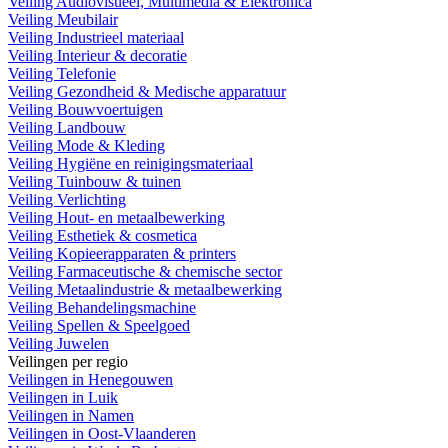
Veiling Audiovisueel, Multimedia & Elektronica
Veiling Meubilair
Veiling Industrieel materiaal
Veiling Interieur & decoratie
Veiling Telefonie
Veiling Gezondheid & Medische apparatuur
Veiling Bouwvoertuigen
Veiling Landbouw
Veiling Mode & Kleding
Veiling Hygiëne en reinigingsmateriaal
Veiling Tuinbouw & tuinen
Veiling Verlichting
Veiling Hout- en metaalbewerking
Veiling Esthetiek & cosmetica
Veiling Kopieerapparaten & printers
Veiling Farmaceutische & chemische sector
Veiling Metaalindustrie & metaalbewerking
Veiling Behandelingsmachine
Veiling Spellen & Speelgoed
Veiling Juwelen
Veilingen per regio
Veilingen in Henegouwen
Veilingen in Luik
Veilingen in Namen
Veilingen in Oost-Vlaanderen