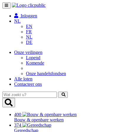
Toggle
navigation
Inloggen
NL
EN
FR
NL
DE
Onze veilingen
Lopend
Komende
Onze handelsfondsen
Alle loten
Contacteer ons
Wat
zoekt
u?
400
Bouw & openbare werken
374
Gereedschap