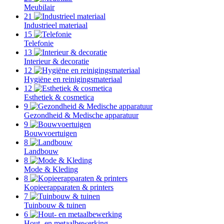
Meubilair
21
Industrieel materiaal
15
Telefonie
13
Interieur & decoratie
12
Hygiëne en reinigingsmateriaal
12
Esthetiek & cosmetica
9
Gezondheid & Medische apparatuur
9
Bouwvoertuigen
8
Landbouw
8
Mode & Kleding
8
Kopieerapparaten & printers
7
Tuinbouw & tuinen
6
Hout- en metaalbewerking