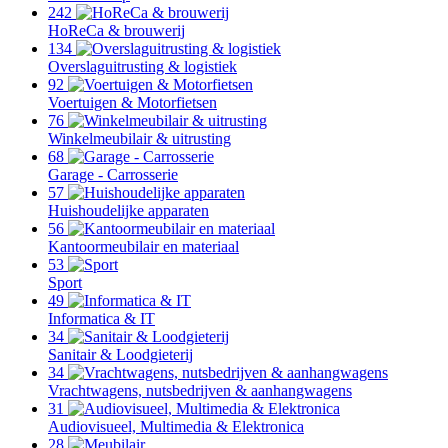
242
HoReCa & brouwerij
134
Overslaguitrusting & logistiek
92
Voertuigen & Motorfietsen
76
Winkelmeubilair & uitrusting
68
Garage - Carrosserie
57
Huishoudelijke apparaten
56
Kantoormeubilair en materiaal
53
Sport
49
Informatica & IT
34
Sanitair & Loodgieterij
34
Vrachtwagens, nutsbedrijven & aanhangwagens
31
Audiovisueel, Multimedia & Elektronica
28