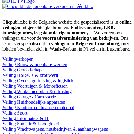
Clicpublic.be is de Belgische website die gespecialiseerd is in
online
veilingen
uit gerechtelijke bronnen:
Faillissementen, LBB,
inbeslagnames, leegstaande eigendommen,
... We voeren ook
veilingen uit voor de
voorraadvermindering van bedrijven
. Ons
team is gespecialiseerd in
veilingen in België en Luxemburg
, onze
lokalen bevinden zich in Waals-Brabant in Nijvel en in Luxemburg.
Veilingverkopen
Veiling Bouw & openbare werken
Veiling Gereedschap
Veiling HoReCa & brouwerij
Veiling Overslaguitrusting & logistiek
Veiling Voertuigen & Motorfietsen
Veiling Winkelmeubilair & uitrusting
Veiling Garage - Carrosserie
Veiling Huishoudelijke apparaten
Veiling Kantoormeubilair en materiaal
Veiling Sport
Veiling Informatica & IT
Veiling Sanitair & Loodgieterij
Veiling Vrachtwagens, nutsbedrijven & aanhangwagens