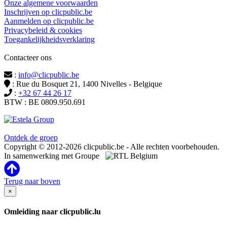
Onze algemene voorwaarden
Inschrijven op clicpublic.be
Aanmelden op clicpublic.be
Privacybeleid & cookies
Toegankelijkheidsverklaring
Contacteer ons
:
info@clicpublic.be
: Rue du Bosquet 21, 1400 Nivelles - Belgique
:
+32 67 44 26 17
BTW : BE 0809.950.691
Clicpublic is een merk van de Estela-groep
Ontdek de groep
Copyright © 2012-2026 clicpublic.be - Alle rechten voorbehouden.
In samenwerking met Groupe
Terug naar boven
×
Omleiding naar clicpublic.lu