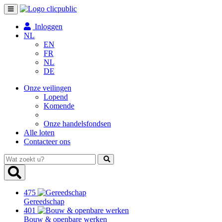
Toggle
navigation
Inloggen
NL
EN
FR
NL
DE
Onze veilingen
Lopend
Komende
Onze handelsfondsen
Alle loten
Contacteer ons
Wat
zoekt
u?
475
Gereedschap
401
Bouw & openbare werken