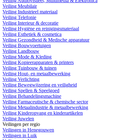
Veiling Audiovisueel, Multimedia & Elektronica
Veiling Meubilair
Veiling Industrieel materiaal
Veiling Telefonie
Veiling Interieur & decoratie
Veiling Hygiëne en reinigingsmateriaal
Veiling Esthetiek & cosmetica
Veiling Gezondheid & Medische apparatuur
Veiling Bouwvoertuigen
Veiling Landbouw
Veiling Mode & Kleding
Veiling Kopieerapparaten & printers
Veiling Tuinbouw & tuinen
Veiling Hout- en metaalbewerking
Veiling Verlichting
Veiling Bewegwijzering en veiligheid
Veiling Spellen & Speelgoed
Veiling Behandelingsmachine
Veiling Farmaceutische & chemische sector
Veiling Metaalindustrie & metaalbewerking
Veiling Kinderopvang en kinderartikelen
Veiling Juwelen
Veilingen per regio
Veilingen in Henegouwen
Veilingen in Luik