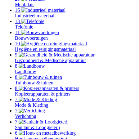
Meubilair
16
Industrieel materiaal
13
Telefonie
11
Bouwvoertuigen
10
Hygiëne en reinigingsmateriaal
9
Gezondheid & Medische apparatuur
8
Landbouw
8
Tuinbouw & tuinen
8
Kopieerapparaten & printers
7
Mode & Kleding
7
Verlichting
7
Sanitair & Loodgieterij
6
Hout- en metaalbewerking