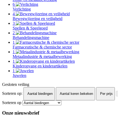
6
Verlichting
4
Bewegwijzering en veiligheid
3
Spellen & Speelgoed
2
Behandelingsmachine
1
Farmaceutische & chemische sector
1
Metaalindustrie & metaalbewerking
1
Kinderopvang en kinderartikelen
1
Juwelen
Gesloten veiling
Sorteren op:
Aantal biedingen
Aantal keren bekeken
Per prijs
Sorteren op
Onze nieuwsbrief