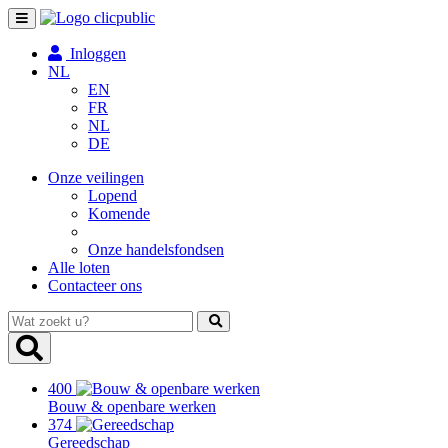
Toggle
navigation
Inloggen
NL
EN
FR
NL
DE
Onze veilingen
Lopend
Komende
Onze handelsfondsen
Alle loten
Contacteer ons
Wat
zoekt
u?
400
Bouw & openbare werken
374
Gereedschap