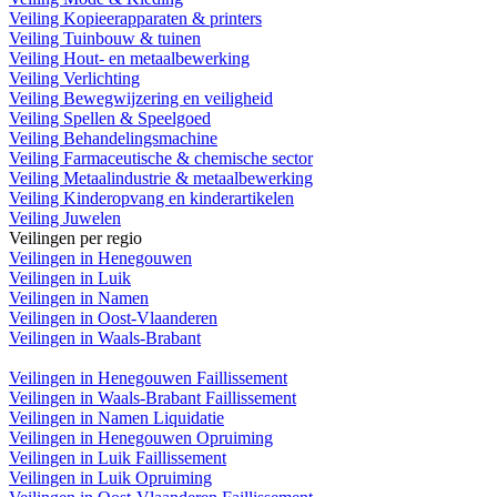
Veiling Kopieerapparaten & printers
Veiling Tuinbouw & tuinen
Veiling Hout- en metaalbewerking
Veiling Verlichting
Veiling Bewegwijzering en veiligheid
Veiling Spellen & Speelgoed
Veiling Behandelingsmachine
Veiling Farmaceutische & chemische sector
Veiling Metaalindustrie & metaalbewerking
Veiling Kinderopvang en kinderartikelen
Veiling Juwelen
Veilingen per regio
Veilingen in Henegouwen
Veilingen in Luik
Veilingen in Namen
Veilingen in Oost-Vlaanderen
Veilingen in Waals-Brabant
Veilingen in Henegouwen Faillissement
Veilingen in Waals-Brabant Faillissement
Veilingen in Namen Liquidatie
Veilingen in Henegouwen Opruiming
Veilingen in Luik Faillissement
Veilingen in Luik Opruiming