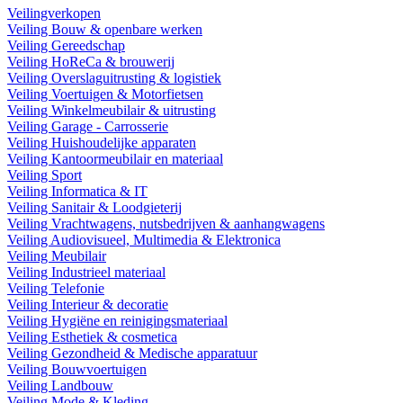
Veilingverkopen
Veiling Bouw & openbare werken
Veiling Gereedschap
Veiling HoReCa & brouwerij
Veiling Overslaguitrusting & logistiek
Veiling Voertuigen & Motorfietsen
Veiling Winkelmeubilair & uitrusting
Veiling Garage - Carrosserie
Veiling Huishoudelijke apparaten
Veiling Kantoormeubilair en materiaal
Veiling Sport
Veiling Informatica & IT
Veiling Sanitair & Loodgieterij
Veiling Vrachtwagens, nutsbedrijven & aanhangwagens
Veiling Audiovisueel, Multimedia & Elektronica
Veiling Meubilair
Veiling Industrieel materiaal
Veiling Telefonie
Veiling Interieur & decoratie
Veiling Hygiëne en reinigingsmateriaal
Veiling Esthetiek & cosmetica
Veiling Gezondheid & Medische apparatuur
Veiling Bouwvoertuigen
Veiling Landbouw
Veiling Mode & Kleding