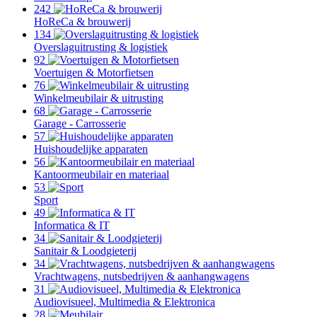
242
HoReCa & brouwerij
134
Overslaguitrusting & logistiek
92
Voertuigen & Motorfietsen
76
Winkelmeubilair & uitrusting
68
Garage - Carrosserie
57
Huishoudelijke apparaten
56
Kantoormeubilair en materiaal
53
Sport
49
Informatica & IT
34
Sanitair & Loodgieterij
34
Vrachtwagens, nutsbedrijven & aanhangwagens
31
Audiovisueel, Multimedia & Elektronica
28