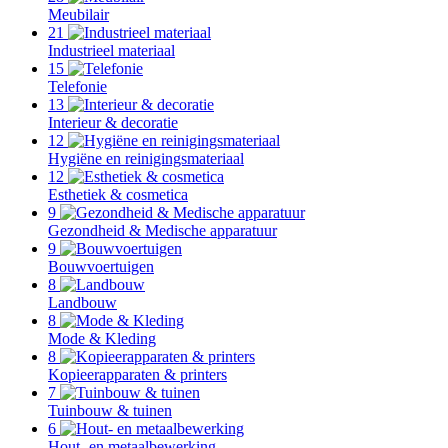
Meubilair
21
Industrieel materiaal
15
Telefonie
13
Interieur & decoratie
12
Hygiëne en reinigingsmateriaal
12
Esthetiek & cosmetica
9
Gezondheid & Medische apparatuur
9
Bouwvoertuigen
8
Landbouw
8
Mode & Kleding
8
Kopieerapparaten & printers
7
Tuinbouw & tuinen
6
Hout- en metaalbewerking