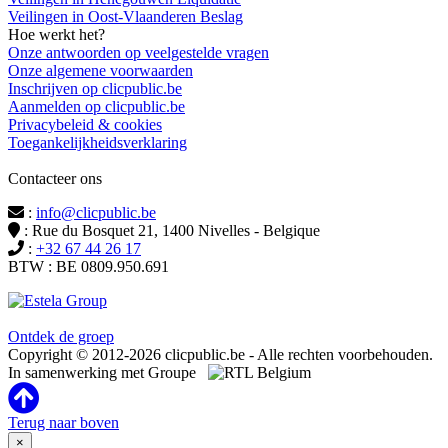
Veilingen in Oost-Vlaanderen Beslag
Hoe werkt het?
Onze antwoorden op veelgestelde vragen
Onze algemene voorwaarden
Inschrijven op clicpublic.be
Aanmelden op clicpublic.be
Privacybeleid & cookies
Toegankelijkheidsverklaring
Contacteer ons
:
info@clicpublic.be
: Rue du Bosquet 21, 1400 Nivelles - Belgique
:
+32 67 44 26 17
BTW : BE 0809.950.691
Clicpublic is een merk van de Estela-groep
Ontdek de groep
Copyright © 2012-2026 clicpublic.be - Alle rechten voorbehouden.
In samenwerking met Groupe
Terug naar boven
×