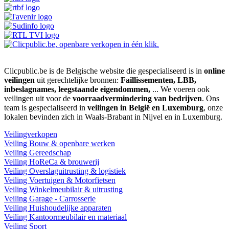
Clicpublic.be is de Belgische website die gespecialiseerd is in
online
veilingen
uit gerechtelijke bronnen:
Faillissementen, LBB,
inbeslagnames, leegstaande eigendommen,
... We voeren ook
veilingen uit voor de
voorraadvermindering van bedrijven
. Ons
team is gespecialiseerd in
veilingen in België en Luxemburg
, onze
lokalen bevinden zich in Waals-Brabant in Nijvel en in Luxemburg.
Veilingverkopen
Veiling Bouw & openbare werken
Veiling Gereedschap
Veiling HoReCa & brouwerij
Veiling Overslaguitrusting & logistiek
Veiling Voertuigen & Motorfietsen
Veiling Winkelmeubilair & uitrusting
Veiling Garage - Carrosserie
Veiling Huishoudelijke apparaten
Veiling Kantoormeubilair en materiaal
Veiling Sport