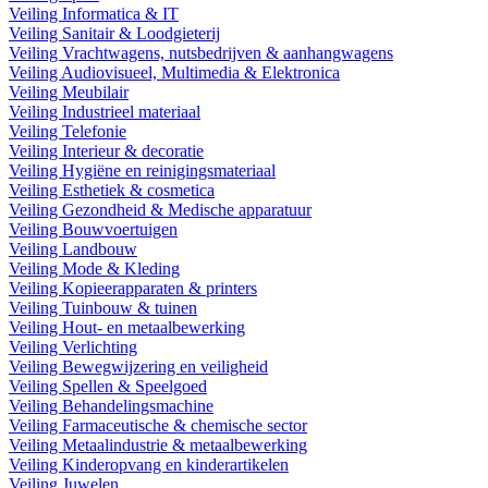
Veiling Informatica & IT
Veiling Sanitair & Loodgieterij
Veiling Vrachtwagens, nutsbedrijven & aanhangwagens
Veiling Audiovisueel, Multimedia & Elektronica
Veiling Meubilair
Veiling Industrieel materiaal
Veiling Telefonie
Veiling Interieur & decoratie
Veiling Hygiëne en reinigingsmateriaal
Veiling Esthetiek & cosmetica
Veiling Gezondheid & Medische apparatuur
Veiling Bouwvoertuigen
Veiling Landbouw
Veiling Mode & Kleding
Veiling Kopieerapparaten & printers
Veiling Tuinbouw & tuinen
Veiling Hout- en metaalbewerking
Veiling Verlichting
Veiling Bewegwijzering en veiligheid
Veiling Spellen & Speelgoed
Veiling Behandelingsmachine
Veiling Farmaceutische & chemische sector
Veiling Metaalindustrie & metaalbewerking
Veiling Kinderopvang en kinderartikelen
Veiling Juwelen