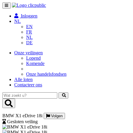
Toggle
navigation
Inloggen
NL
EN
FR
NL
DE
Onze veilingen
Lopend
Komende
Onze handelsfondsen
Alle loten
Contacteer ons
Wat
zoekt
u?
BMW X1 eDrive 18i
Volgen
Gesloten veiling