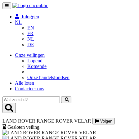
Toggle
navigation
Inloggen
NL
EN
FR
NL
DE
Onze veilingen
Lopend
Komende
Onze handelsfondsen
Alle loten
Contacteer ons
Wat
zoekt
u?
LAND ROVER RANGE ROVER VELAR
Volgen
Gesloten veiling