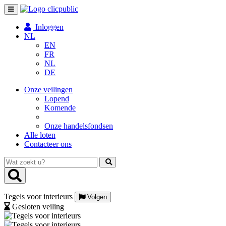
Toggle
navigation
Inloggen
NL
EN
FR
NL
DE
Onze veilingen
Lopend
Komende
Onze handelsfondsen
Alle loten
Contacteer ons
Wat
zoekt
u?
Tegels voor interieurs
Volgen
Gesloten veiling