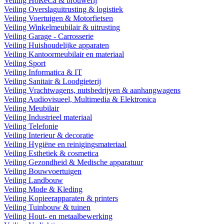
Veiling HoReCa & brouwerij
Veiling Overslaguitrusting & logistiek
Veiling Voertuigen & Motorfietsen
Veiling Winkelmeubilair & uitrusting
Veiling Garage - Carrosserie
Veiling Huishoudelijke apparaten
Veiling Kantoormeubilair en materiaal
Veiling Sport
Veiling Informatica & IT
Veiling Sanitair & Loodgieterij
Veiling Vrachtwagens, nutsbedrijven & aanhangwagens
Veiling Audiovisueel, Multimedia & Elektronica
Veiling Meubilair
Veiling Industrieel materiaal
Veiling Telefonie
Veiling Interieur & decoratie
Veiling Hygiëne en reinigingsmateriaal
Veiling Esthetiek & cosmetica
Veiling Gezondheid & Medische apparatuur
Veiling Bouwvoertuigen
Veiling Landbouw
Veiling Mode & Kleding
Veiling Kopieerapparaten & printers
Veiling Tuinbouw & tuinen
Veiling Hout- en metaalbewerking