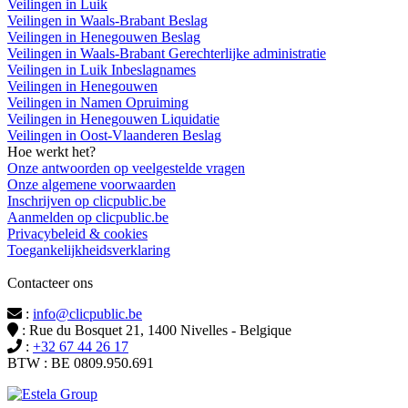
Veilingen in Luik
Veilingen in Waals-Brabant Beslag
Veilingen in Henegouwen Beslag
Veilingen in Waals-Brabant Gerechterlijke administratie
Veilingen in Luik Inbeslagnames
Veilingen in Henegouwen
Veilingen in Namen Opruiming
Veilingen in Henegouwen Liquidatie
Veilingen in Oost-Vlaanderen Beslag
Hoe werkt het?
Onze antwoorden op veelgestelde vragen
Onze algemene voorwaarden
Inschrijven op clicpublic.be
Aanmelden op clicpublic.be
Privacybeleid & cookies
Toegankelijkheidsverklaring
Contacteer ons
:
info@clicpublic.be
: Rue du Bosquet 21, 1400 Nivelles - Belgique
:
+32 67 44 26 17
BTW : BE 0809.950.691