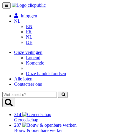
Toggle
navigation
Inloggen
NL
EN
FR
NL
DE
Onze veilingen
Lopend
Komende
Onze handelsfondsen
Alle loten
Contacteer ons
Wat
zoekt
u?
314
Gereedschap
287
Bouw & openbare werken