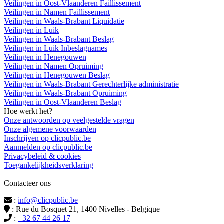
Veilingen in Oost-Vlaanderen Faillissement
Veilingen in Namen Faillissement
Veilingen in Waals-Brabant Liquidatie
Veilingen in Luik
Veilingen in Waals-Brabant Beslag
Veilingen in Luik Inbeslagnames
Veilingen in Henegouwen
Veilingen in Namen Opruiming
Veilingen in Henegouwen Beslag
Veilingen in Waals-Brabant Gerechterlijke administratie
Veilingen in Waals-Brabant Opruiming
Veilingen in Oost-Vlaanderen Beslag
Hoe werkt het?
Onze antwoorden op veelgestelde vragen
Onze algemene voorwaarden
Inschrijven op clicpublic.be
Aanmelden op clicpublic.be
Privacybeleid & cookies
Toegankelijkheidsverklaring
Contacteer ons
:
info@clicpublic.be
: Rue du Bosquet 21, 1400 Nivelles - Belgique
:
+32 67 44 26 17