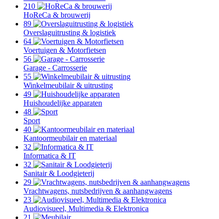
210
HoReCa & brouwerij
89
Overslaguitrusting & logistiek
64
Voertuigen & Motorfietsen
56
Garage - Carrosserie
55
Winkelmeubilair & uitrusting
49
Huishoudelijke apparaten
48
Sport
40
Kantoormeubilair en materiaal
32
Informatica & IT
32
Sanitair & Loodgieterij
29
Vrachtwagens, nutsbedrijven & aanhangwagens
23
Audiovisueel, Multimedia & Elektronica
21