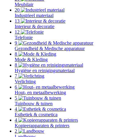
Meubilair
20
Industrieel materiaal
13
Interieur & decoratie
12
Telefonie
9
Gezondheid & Medische apparatuur
8
Mode & Kleding
8
Hygiëne en reinigingsmateriaal
7
Verlichting
6
Hout- en metaalbewerking
5
Tuinbouw & tuinen
4
Esthetiek & cosmetica
4
Kopieerapparaten & printers
2
Landbouw