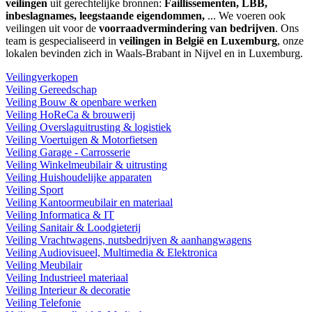
veilingen
uit gerechtelijke bronnen:
Faillissementen, LBB,
inbeslagnames, leegstaande eigendommen,
... We voeren ook
veilingen uit voor de
voorraadvermindering van bedrijven
. Ons
team is gespecialiseerd in
veilingen in België en Luxemburg
, onze
lokalen bevinden zich in Waals-Brabant in Nijvel en in Luxemburg.
Veilingverkopen
Veiling Gereedschap
Veiling Bouw & openbare werken
Veiling HoReCa & brouwerij
Veiling Overslaguitrusting & logistiek
Veiling Voertuigen & Motorfietsen
Veiling Garage - Carrosserie
Veiling Winkelmeubilair & uitrusting
Veiling Huishoudelijke apparaten
Veiling Sport
Veiling Kantoormeubilair en materiaal
Veiling Informatica & IT
Veiling Sanitair & Loodgieterij
Veiling Vrachtwagens, nutsbedrijven & aanhangwagens
Veiling Audiovisueel, Multimedia & Elektronica
Veiling Meubilair
Veiling Industrieel materiaal
Veiling Interieur & decoratie
Veiling Telefonie