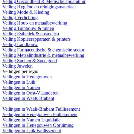
Veiling Gezondheid & Medische apparatuur
Veiling Hygiëne en reinigingsmateriaal
Veiling Mode & Kleding
Veiling Verlichting
Veiling Hout- en metaalbewerking
Veiling Tuinbouw & tuinen
Veiling Esthetiek & cosmetica
Veiling Kopieerapparaten & printers
Veiling Landbouw
Veiling Farmaceutische & chemische sector
Veiling Metaalindustrie & metaalbewerking
Veiling Spellen & Speelgoed
Veiling Juwelen
Veilingen per regio
Veilingen in Henegouwen
Veilingen in Luik
Veilingen in Namen
Veilingen in Oost-Vlaanderen
Veilingen in Waals-Brabant
Veilingen in Waals-Brabant Faillissement
Veilingen in Henegouwen Faillissement
Veilingen in Namen Liquidatie
Veilingen in Henegouwen Opruiming
Veilingen in Luik Faillissement