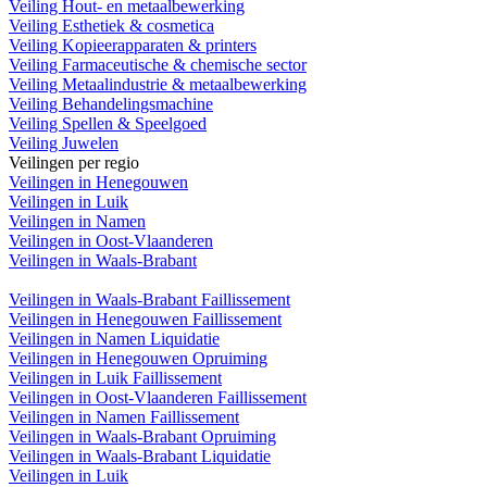
Veiling Hout- en metaalbewerking
Veiling Esthetiek & cosmetica
Veiling Kopieerapparaten & printers
Veiling Farmaceutische & chemische sector
Veiling Metaalindustrie & metaalbewerking
Veiling Behandelingsmachine
Veiling Spellen & Speelgoed
Veiling Juwelen
Veilingen per regio
Veilingen in Henegouwen
Veilingen in Luik
Veilingen in Namen
Veilingen in Oost-Vlaanderen
Veilingen in Waals-Brabant
Veilingen in Waals-Brabant Faillissement
Veilingen in Henegouwen Faillissement
Veilingen in Namen Liquidatie
Veilingen in Henegouwen Opruiming
Veilingen in Luik Faillissement
Veilingen in Oost-Vlaanderen Faillissement
Veilingen in Namen Faillissement
Veilingen in Waals-Brabant Opruiming
Veilingen in Waals-Brabant Liquidatie
Veilingen in Luik