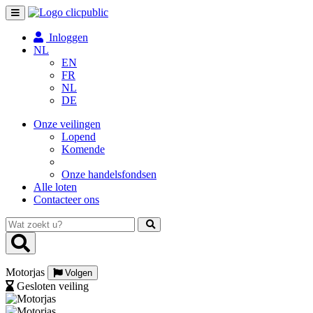
Toggle
navigation
Inloggen
NL
EN
FR
NL
DE
Onze veilingen
Lopend
Komende
Onze handelsfondsen
Alle loten
Contacteer ons
Wat
zoekt
u?
Motorjas
Volgen
Gesloten veiling