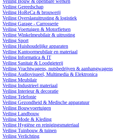
Veiling Bouw & openbare werken
Veiling Gereedschap
Veiling HoReCa & brouwerij
Veiling Overslaguitrusting & logistiek
Veiling Garage - Carrosserie
Veiling Voertuigen & Motorfietsen
Veiling Winkelmeubilair & uitrusting
Veiling Sport
Veiling Huishoudelijke apparaten
Veiling Kantoormeubilair en materiaal
Veiling Informatica & IT
Veiling Sanitair & Loodgieterij
Veiling Vrachtwagens, nutsbedrijven & aanhangwagens
Veiling Audiovisueel, Multimedia & Elektronica
Veiling Meubilair
Veiling Industrieel materiaal
Veiling Interieur & decoratie
Veiling Telefonie
Veiling Gezondheid & Medische apparatuur
Veiling Bouwvoertuigen
Veiling Landbouw
Veiling Mode & Kleding
Veiling Hygiëne en reinigingsmateriaal
Veiling Tuinbouw & tuinen
Veiling Verlichting