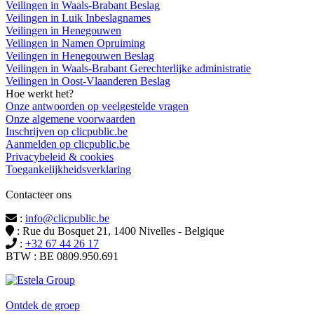
Veilingen in Waals-Brabant Beslag
Veilingen in Luik Inbeslagnames
Veilingen in Henegouwen
Veilingen in Namen Opruiming
Veilingen in Henegouwen Beslag
Veilingen in Waals-Brabant Gerechterlijke administratie
Veilingen in Oost-Vlaanderen Beslag
Hoe werkt het?
Onze antwoorden op veelgestelde vragen
Onze algemene voorwaarden
Inschrijven op clicpublic.be
Aanmelden op clicpublic.be
Privacybeleid & cookies
Toegankelijkheidsverklaring
Contacteer ons
:
info@clicpublic.be
: Rue du Bosquet 21, 1400 Nivelles - Belgique
:
+32 67 44 26 17
BTW : BE 0809.950.691
Clicpublic is een merk van de Estela-groep
Ontdek de groep