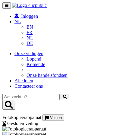
Toggle
navigation
Inloggen
NL
EN
FR
NL
DE
Onze veilingen
Lopend
Komende
Onze handelsfondsen
Alle loten
Contacteer ons
Wat
zoekt
u?
Fotokopieerapparaat
Volgen
Gesloten veiling