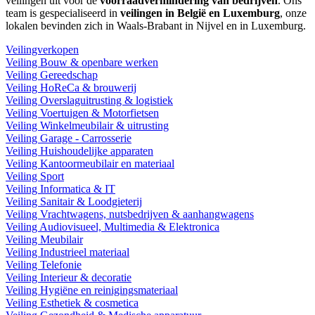
veilingen uit voor de
voorraadvermindering van bedrijven
. Ons
team is gespecialiseerd in
veilingen in België en Luxemburg
, onze
lokalen bevinden zich in Waals-Brabant in Nijvel en in Luxemburg.
Veilingverkopen
Veiling Bouw & openbare werken
Veiling Gereedschap
Veiling HoReCa & brouwerij
Veiling Overslaguitrusting & logistiek
Veiling Voertuigen & Motorfietsen
Veiling Winkelmeubilair & uitrusting
Veiling Garage - Carrosserie
Veiling Huishoudelijke apparaten
Veiling Kantoormeubilair en materiaal
Veiling Sport
Veiling Informatica & IT
Veiling Sanitair & Loodgieterij
Veiling Vrachtwagens, nutsbedrijven & aanhangwagens
Veiling Audiovisueel, Multimedia & Elektronica
Veiling Meubilair
Veiling Industrieel materiaal
Veiling Telefonie
Veiling Interieur & decoratie
Veiling Hygiëne en reinigingsmateriaal
Veiling Esthetiek & cosmetica