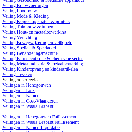
Veiling Gezondheid & Medische apparatuur
Veiling Bouwvoertuigen
Veiling Landbouw
Veiling Mode & Kleding
Veiling Kopieerapparaten & printers
Veiling Tuinbouw & tuinen
Veiling Hout- en metaalbewerking
Veiling Verlichting
Veiling Bewegwijzering en veiligheid
Veiling Spellen & Speelgoed
Veiling Behandelingsmachine
Veiling Farmaceutische & chemische sector
Veiling Metaalindustrie & metaalbewerking
Veiling Kinderopvang en kinderartikelen
Veiling Juwelen
Veilingen per regio
Veilingen in Henegouwen
Veilingen in Luik
Veilingen in Namen
Veilingen in Oost-Vlaanderen
Veilingen in Waals-Brabant
Veilingen in Henegouwen Faillissement
Veilingen in Waals-Brabant Faillissement
Veilingen in Namen Liquidatie