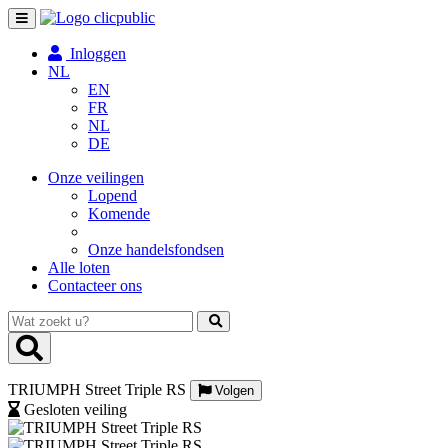
Toggle
navigation
Inloggen
NL
EN
FR
NL
DE
Onze veilingen
Lopend
Komende
Onze handelsfondsen
Alle loten
Contacteer ons
Wat
zoekt
u?
TRIUMPH Street Triple RS
Volgen
Gesloten veiling