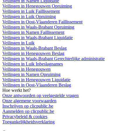
Veilingen in Namen Liquidatie
Veilingen in Henegouwen Opruiming
Veilingen in Luik Faillissement
Veilingen in Luik Opruiming
Veilingen in Oost-Vlaanderen Faillissement
Veilingen in Waals-Brabant Opruiming
Veilingen in Namen Faillissement
Veilingen in Waals-Brabant Liquidatie
Veilingen in Luik
Veilingen in Waals-Brabant Beslag
Veilingen in Henegouwen Beslag
Veilingen in Waals-Brabant Gerechterlijke administratie
Veilingen in Luik Inbeslagnames
Veilingen in Henegouwen
Veilingen in Namen Opruiming
Veilingen in Henegouwen Liquidatie
Veilingen in Oost-Vlaanderen Beslag
Hoe werkt het?
Onze antwoorden op veelgestelde vragen
Onze algemene voorwaarden
Inschrijven op clicpublic.be
Aanmelden op clicpublic.be
Privacybeleid & cookies
Toegankelijkheidsverklaring