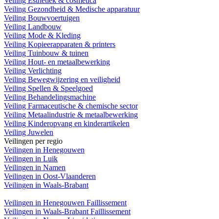
Veiling Esthetiek & cosmetica
Veiling Gezondheid & Medische apparatuur
Veiling Bouwvoertuigen
Veiling Landbouw
Veiling Mode & Kleding
Veiling Kopieerapparaten & printers
Veiling Tuinbouw & tuinen
Veiling Hout- en metaalbewerking
Veiling Verlichting
Veiling Bewegwijzering en veiligheid
Veiling Spellen & Speelgoed
Veiling Behandelingsmachine
Veiling Farmaceutische & chemische sector
Veiling Metaalindustrie & metaalbewerking
Veiling Kinderopvang en kinderartikelen
Veiling Juwelen
Veilingen per regio
Veilingen in Henegouwen
Veilingen in Luik
Veilingen in Namen
Veilingen in Oost-Vlaanderen
Veilingen in Waals-Brabant
Veilingen in Henegouwen Faillissement
Veilingen in Waals-Brabant Faillissement