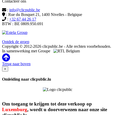
Contacteer ons
:
info@clicpublic.be
: Rue du Bosquet 21, 1400 Nivelles - Belgique
:
+32 67 44 26 17
BTW : BE 0809.950.691
Clicpublic is een merk van de Estela-groep
Ontdek de groep
Copyright © 2012-2026 clicpublic.be - Alle rechten voorbehouden.
In samenwerking met Groupe
Terug naar boven
×
Omleiding naar clicpublic.lu
Om toegang te krijgen tot deze verkoop op
Luxemburg
, wordt u doorverwezen naar onze site