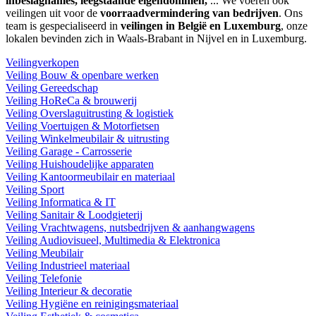
inbeslagnames, leegstaande eigendommen,
... We voeren ook
veilingen uit voor de
voorraadvermindering van bedrijven
. Ons
team is gespecialiseerd in
veilingen in België en Luxemburg
, onze
lokalen bevinden zich in Waals-Brabant in Nijvel en in Luxemburg.
Veilingverkopen
Veiling Bouw & openbare werken
Veiling Gereedschap
Veiling HoReCa & brouwerij
Veiling Overslaguitrusting & logistiek
Veiling Voertuigen & Motorfietsen
Veiling Winkelmeubilair & uitrusting
Veiling Garage - Carrosserie
Veiling Huishoudelijke apparaten
Veiling Kantoormeubilair en materiaal
Veiling Sport
Veiling Informatica & IT
Veiling Sanitair & Loodgieterij
Veiling Vrachtwagens, nutsbedrijven & aanhangwagens
Veiling Audiovisueel, Multimedia & Elektronica
Veiling Meubilair
Veiling Industrieel materiaal
Veiling Telefonie
Veiling Interieur & decoratie
Veiling Hygiëne en reinigingsmateriaal