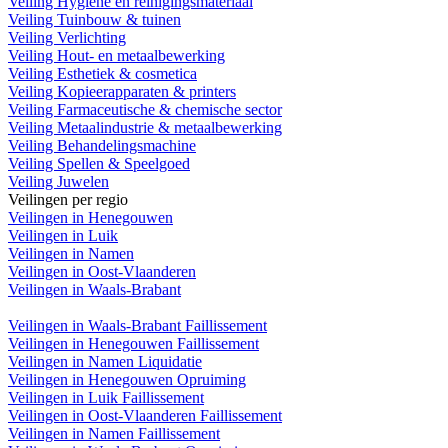
Veiling Hygiëne en reinigingsmateriaal
Veiling Tuinbouw & tuinen
Veiling Verlichting
Veiling Hout- en metaalbewerking
Veiling Esthetiek & cosmetica
Veiling Kopieerapparaten & printers
Veiling Farmaceutische & chemische sector
Veiling Metaalindustrie & metaalbewerking
Veiling Behandelingsmachine
Veiling Spellen & Speelgoed
Veiling Juwelen
Veilingen per regio
Veilingen in Henegouwen
Veilingen in Luik
Veilingen in Namen
Veilingen in Oost-Vlaanderen
Veilingen in Waals-Brabant
Veilingen in Waals-Brabant Faillissement
Veilingen in Henegouwen Faillissement
Veilingen in Namen Liquidatie
Veilingen in Henegouwen Opruiming
Veilingen in Luik Faillissement
Veilingen in Oost-Vlaanderen Faillissement
Veilingen in Namen Faillissement