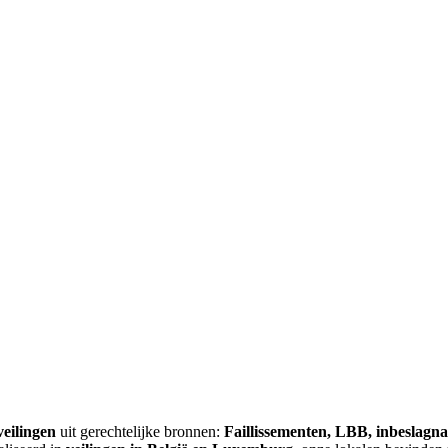
veilingen
uit gerechtelijke bronnen:
Faillissementen, LBB, inbeslagn