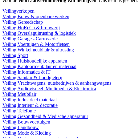
voor de
voorraadvermindering van bedrijven
. Ons team is gespeci
Veilingverkopen
Veiling Bouw & openbare werken
Veiling Gereedschap
Veiling HoReCa & brouwerij
Veiling Overslaguitrusting & logistiek
Veiling Garage - Carrosserie
Veiling Voertuigen & Motorfietsen
Veiling Winkelmeubilair & uitrusting
Veiling Sport
Veiling Huishoudelijke apparaten
Veiling Kantoormeubilair en materiaal
Veiling Informatica & IT
Veiling Sanitair & Loodgieterij
Veiling Vrachtwagens, nutsbedrijven & aanhangwagens
Veiling Audiovisueel, Multimedia & Elektronica
Veiling Meubilair
Veiling Industrieel materiaal
Veiling Interieur & decoratie
Veiling Telefonie
Veiling Gezondheid & Medische apparatuur
Veiling Bouwvoertuigen
Veiling Landbouw
Veiling Mode & Kleding