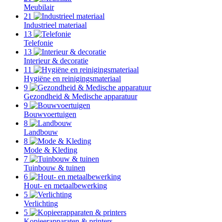
Meubilair
21
Industrieel materiaal
13
Telefonie
13
Interieur & decoratie
11
Hygiëne en reinigingsmateriaal
9
Gezondheid & Medische apparatuur
9
Bouwvoertuigen
8
Landbouw
8
Mode & Kleding
7
Tuinbouw & tuinen
6
Hout- en metaalbewerking
5
Verlichting
5
Kopieerapparaten & printers