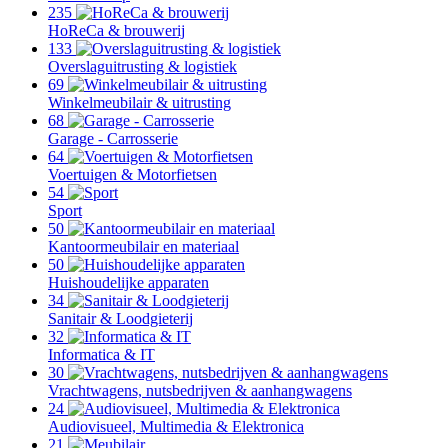
235
HoReCa & brouwerij
133
Overslaguitrusting & logistiek
69
Winkelmeubilair & uitrusting
68
Garage - Carrosserie
64
Voertuigen & Motorfietsen
54
Sport
50
Kantoormeubilair en materiaal
50
Huishoudelijke apparaten
34
Sanitair & Loodgieterij
32
Informatica & IT
30
Vrachtwagens, nutsbedrijven & aanhangwagens
24
Audiovisueel, Multimedia & Elektronica
21