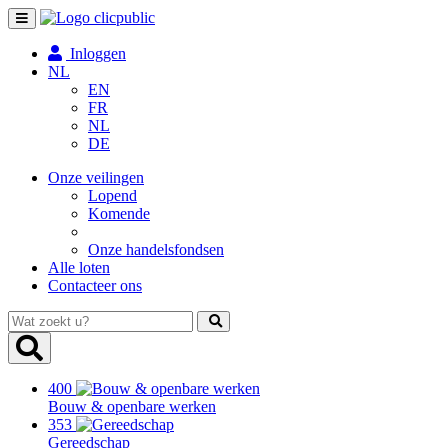
Toggle
navigation
Inloggen
NL
EN
FR
NL
DE
Onze veilingen
Lopend
Komende
Onze handelsfondsen
Alle loten
Contacteer ons
Wat
zoekt
u?
400
Bouw & openbare werken
353
Gereedschap