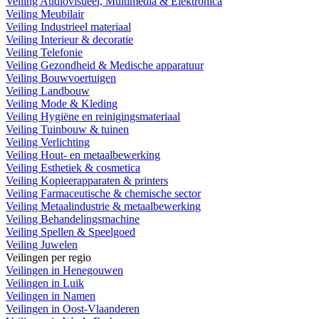
Veiling Audiovisueel, Multimedia & Elektronica
Veiling Meubilair
Veiling Industrieel materiaal
Veiling Interieur & decoratie
Veiling Telefonie
Veiling Gezondheid & Medische apparatuur
Veiling Bouwvoertuigen
Veiling Landbouw
Veiling Mode & Kleding
Veiling Hygiëne en reinigingsmateriaal
Veiling Tuinbouw & tuinen
Veiling Verlichting
Veiling Hout- en metaalbewerking
Veiling Esthetiek & cosmetica
Veiling Kopieerapparaten & printers
Veiling Farmaceutische & chemische sector
Veiling Metaalindustrie & metaalbewerking
Veiling Behandelingsmachine
Veiling Spellen & Speelgoed
Veiling Juwelen
Veilingen per regio
Veilingen in Henegouwen
Veilingen in Luik
Veilingen in Namen
Veilingen in Oost-Vlaanderen