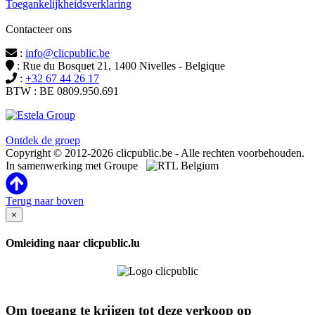
Toegankelijkheidsverklaring
Contacteer ons
:
info@clicpublic.be
: Rue du Bosquet 21, 1400 Nivelles - Belgique
:
+32 67 44 26 17
BTW : BE 0809.950.691
Clicpublic is een merk van de Estela-groep
Ontdek de groep
Copyright © 2012-2026 clicpublic.be - Alle rechten voorbehouden.
In samenwerking met Groupe
Terug naar boven
×
Omleiding naar clicpublic.lu
Om toegang te krijgen tot deze verkoop op