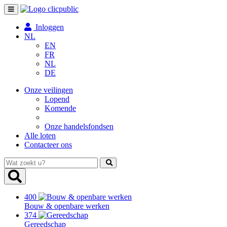
Toggle
navigation
Inloggen
NL
EN
FR
NL
DE
Onze veilingen
Lopend
Komende
Onze handelsfondsen
Alle loten
Contacteer ons
Wat
zoekt
u?
400
Bouw & openbare werken
374
Gereedschap