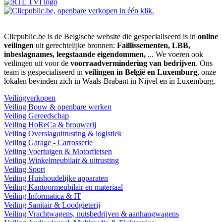
Clicpublic.be is de Belgische website die gespecialiseerd is in
online
veilingen
uit gerechtelijke bronnen:
Faillissementen, LBB,
inbeslagnames, leegstaande eigendommen,
... We voeren ook
veilingen uit voor de
voorraadvermindering van bedrijven
. Ons
team is gespecialiseerd in
veilingen in België en Luxemburg
, onze
lokalen bevinden zich in Waals-Brabant in Nijvel en in Luxemburg.
Veilingverkopen
Veiling Bouw & openbare werken
Veiling Gereedschap
Veiling HoReCa & brouwerij
Veiling Overslaguitrusting & logistiek
Veiling Garage - Carrosserie
Veiling Voertuigen & Motorfietsen
Veiling Winkelmeubilair & uitrusting
Veiling Sport
Veiling Huishoudelijke apparaten
Veiling Kantoormeubilair en materiaal
Veiling Informatica & IT
Veiling Sanitair & Loodgieterij
Veiling Vrachtwagens, nutsbedrijven & aanhangwagens