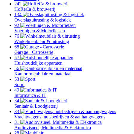
242
HoReCa & brouwerij
134
Overslaguitrusting & logistiek
92
Voertuigen & Motorfietsen
76
Winkelmeubilair & uitrusting
68
Garage - Carrosserie
57
Huishoudelijke apparaten
56
Kantoormeubilair en materiaal
53
Sport
49
Informatica & IT
34
Sanitair & Loodgieterij
33
Vrachtwagens, nutsbedrijven & aanhangwagens
31
Audiovisueel, Multimedia & Elektronica
28