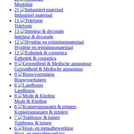
Meubilair
21
Industrieel materiaal
15
Telefonie
13
Interieur & decoratie
12
Hygiëne en reinigingsmateriaal
12
Esthetiek & cosmetica
9
Gezondheid & Medische apparatuur
9
Bouwvoertuigen
8
Landbouw
8
Mode & Kleding
8
Kopieerapparaten & printers
7
Tuinbouw & tuinen
6
Hout- en metaalbewerking