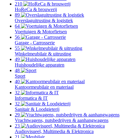
210
HoReCa & brouwerij
89
Overslaguitrusting & logistiek
64
Voertuigen & Motorfietsen
56
Garage - Carrosserie
55
Winkelmeubilair & uitrusting
49
Huishoudelijke apparaten
48
Sport
40
Kantoormeubilair en materiaal
32
Informatica & IT
32
Sanitair & Loodgieterij
29
Vrachtwagens, nutsbedrijven & aanhangwagens
23
Audiovisueel, Multimedia & Elektronica
21