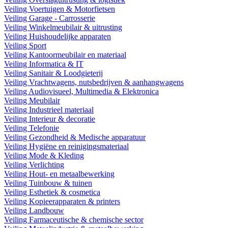
Veiling Voertuigen & Motorfietsen
Veiling Garage - Carrosserie
Veiling Winkelmeubilair & uitrusting
Veiling Huishoudelijke apparaten
Veiling Sport
Veiling Kantoormeubilair en materiaal
Veiling Informatica & IT
Veiling Sanitair & Loodgieterij
Veiling Vrachtwagens, nutsbedrijven & aanhangwagens
Veiling Audiovisueel, Multimedia & Elektronica
Veiling Meubilair
Veiling Industrieel materiaal
Veiling Interieur & decoratie
Veiling Telefonie
Veiling Gezondheid & Medische apparatuur
Veiling Hygiëne en reinigingsmateriaal
Veiling Mode & Kleding
Veiling Verlichting
Veiling Hout- en metaalbewerking
Veiling Tuinbouw & tuinen
Veiling Esthetiek & cosmetica
Veiling Kopieerapparaten & printers
Veiling Landbouw
Veiling Farmaceutische & chemische sector