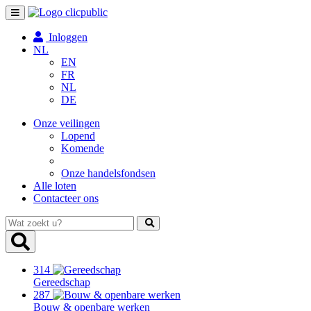
Toggle
navigation
Inloggen
NL
EN
FR
NL
DE
Onze veilingen
Lopend
Komende
Onze handelsfondsen
Alle loten
Contacteer ons
Wat
zoekt
u?
314
Gereedschap
287
Bouw & openbare werken