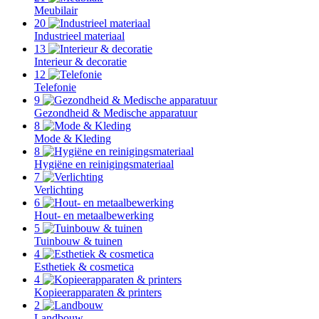
Meubilair
20
Industrieel materiaal
13
Interieur & decoratie
12
Telefonie
9
Gezondheid & Medische apparatuur
8
Mode & Kleding
8
Hygiëne en reinigingsmateriaal
7
Verlichting
6
Hout- en metaalbewerking
5
Tuinbouw & tuinen
4
Esthetiek & cosmetica
4
Kopieerapparaten & printers
2
Landbouw