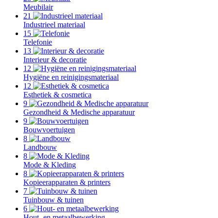
Meubilair
21
Industrieel materiaal
15
Telefonie
13
Interieur & decoratie
12
Hygiëne en reinigingsmateriaal
12
Esthetiek & cosmetica
9
Gezondheid & Medische apparatuur
9
Bouwvoertuigen
8
Landbouw
8
Mode & Kleding
8
Kopieerapparaten & printers
7
Tuinbouw & tuinen
6
Hout- en metaalbewerking