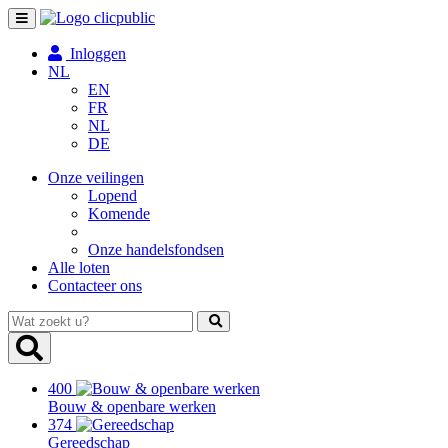
Toggle
navigation
Inloggen
NL
EN
FR
NL
DE
Onze veilingen
Lopend
Komende
Onze handelsfondsen
Alle loten
Contacteer ons
Wat
zoekt
u?
400
Bouw & openbare werken
374
Gereedschap