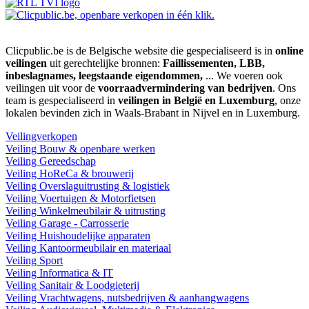
Clicpublic.be is de Belgische website die gespecialiseerd is in
online
veilingen
uit gerechtelijke bronnen:
Faillissementen, LBB,
inbeslagnames, leegstaande eigendommen,
... We voeren ook
veilingen uit voor de
voorraadvermindering van bedrijven
. Ons
team is gespecialiseerd in
veilingen in België en Luxemburg
, onze
lokalen bevinden zich in Waals-Brabant in Nijvel en in Luxemburg.
Veilingverkopen
Veiling Bouw & openbare werken
Veiling Gereedschap
Veiling HoReCa & brouwerij
Veiling Overslaguitrusting & logistiek
Veiling Voertuigen & Motorfietsen
Veiling Winkelmeubilair & uitrusting
Veiling Garage - Carrosserie
Veiling Huishoudelijke apparaten
Veiling Kantoormeubilair en materiaal
Veiling Sport
Veiling Informatica & IT
Veiling Sanitair & Loodgieterij
Veiling Vrachtwagens, nutsbedrijven & aanhangwagens