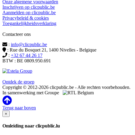
Onze algemene voorwaarden
Inschrijven op clicpublic.be
Aanmelden op clicpublic.be
Privacybeleid & cookies
Toegankelijkheidsverklaring
Contacteer ons
:
info@clicpublic.be
: Rue du Bosquet 21, 1400 Nivelles - Belgique
:
+32 67 44 26 17
BTW : BE 0809.950.691
Clicpublic is een merk van de Estela-groep
Ontdek de groep
Copyright © 2012-2026 clicpublic.be - Alle rechten voorbehouden.
In samenwerking met Groupe
Terug naar boven
×
Omleiding naar clicpublic.lu