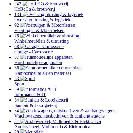
242
HoReCa & brouwerij
134
Overslaguitrusting & logistiek
92
Voertuigen & Motorfietsen
76
Winkelmeubilair & uitrusting
68
Garage - Carrosserie
57
Huishoudelijke apparaten
56
Kantoormeubilair en materiaal
53
Sport
49
Informatica & IT
34
Sanitair & Loodgieterij
34
Vrachtwagens, nutsbedrijven & aanhangwagens
31
Audiovisueel, Multimedia & Elektronica
28