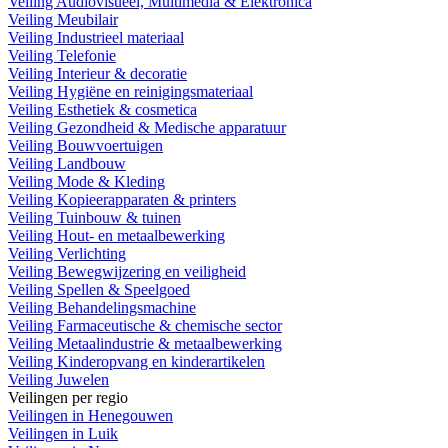
Veiling Audiovisueel, Multimedia & Elektronica
Veiling Meubilair
Veiling Industrieel materiaal
Veiling Telefonie
Veiling Interieur & decoratie
Veiling Hygiëne en reinigingsmateriaal
Veiling Esthetiek & cosmetica
Veiling Gezondheid & Medische apparatuur
Veiling Bouwvoertuigen
Veiling Landbouw
Veiling Mode & Kleding
Veiling Kopieerapparaten & printers
Veiling Tuinbouw & tuinen
Veiling Hout- en metaalbewerking
Veiling Verlichting
Veiling Bewegwijzering en veiligheid
Veiling Spellen & Speelgoed
Veiling Behandelingsmachine
Veiling Farmaceutische & chemische sector
Veiling Metaalindustrie & metaalbewerking
Veiling Kinderopvang en kinderartikelen
Veiling Juwelen
Veilingen per regio
Veilingen in Henegouwen
Veilingen in Luik