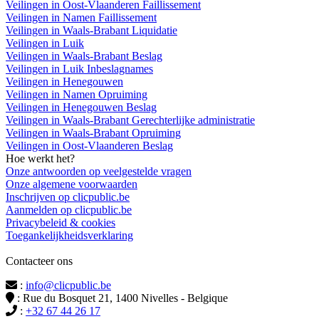
Veilingen in Oost-Vlaanderen Faillissement
Veilingen in Namen Faillissement
Veilingen in Waals-Brabant Liquidatie
Veilingen in Luik
Veilingen in Waals-Brabant Beslag
Veilingen in Luik Inbeslagnames
Veilingen in Henegouwen
Veilingen in Namen Opruiming
Veilingen in Henegouwen Beslag
Veilingen in Waals-Brabant Gerechterlijke administratie
Veilingen in Waals-Brabant Opruiming
Veilingen in Oost-Vlaanderen Beslag
Hoe werkt het?
Onze antwoorden op veelgestelde vragen
Onze algemene voorwaarden
Inschrijven op clicpublic.be
Aanmelden op clicpublic.be
Privacybeleid & cookies
Toegankelijkheidsverklaring
Contacteer ons
:
info@clicpublic.be
: Rue du Bosquet 21, 1400 Nivelles - Belgique
:
+32 67 44 26 17