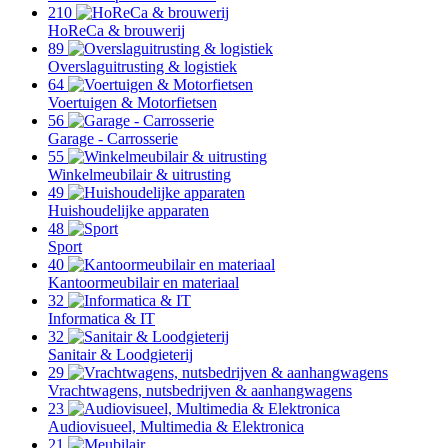
210
HoReCa & brouwerij
89
Overslaguitrusting & logistiek
64
Voertuigen & Motorfietsen
56
Garage - Carrosserie
55
Winkelmeubilair & uitrusting
49
Huishoudelijke apparaten
48
Sport
40
Kantoormeubilair en materiaal
32
Informatica & IT
32
Sanitair & Loodgieterij
29
Vrachtwagens, nutsbedrijven & aanhangwagens
23
Audiovisueel, Multimedia & Elektronica
21