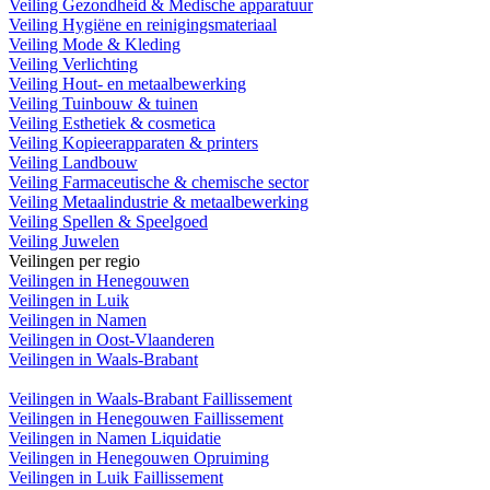
Veiling Gezondheid & Medische apparatuur
Veiling Hygiëne en reinigingsmateriaal
Veiling Mode & Kleding
Veiling Verlichting
Veiling Hout- en metaalbewerking
Veiling Tuinbouw & tuinen
Veiling Esthetiek & cosmetica
Veiling Kopieerapparaten & printers
Veiling Landbouw
Veiling Farmaceutische & chemische sector
Veiling Metaalindustrie & metaalbewerking
Veiling Spellen & Speelgoed
Veiling Juwelen
Veilingen per regio
Veilingen in Henegouwen
Veilingen in Luik
Veilingen in Namen
Veilingen in Oost-Vlaanderen
Veilingen in Waals-Brabant
Veilingen in Waals-Brabant Faillissement
Veilingen in Henegouwen Faillissement
Veilingen in Namen Liquidatie
Veilingen in Henegouwen Opruiming
Veilingen in Luik Faillissement