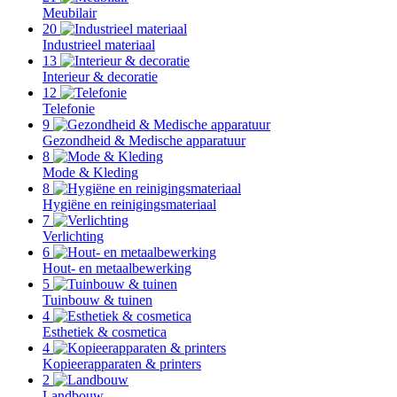
Meubilair
20
Industrieel materiaal
13
Interieur & decoratie
12
Telefonie
9
Gezondheid & Medische apparatuur
8
Mode & Kleding
8
Hygiëne en reinigingsmateriaal
7
Verlichting
6
Hout- en metaalbewerking
5
Tuinbouw & tuinen
4
Esthetiek & cosmetica
4
Kopieerapparaten & printers
2
Landbouw