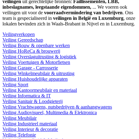
veilingen
uit gerechtelijke bronnen:
Faillissementen, LBB,
inbeslagnames, leegstaande eigendommen,
... We voeren ook
veilingen uit voor de
voorraadvermindering van bedrijven
. Ons
team is gespecialiseerd in
veilingen in België en Luxemburg
, onze
lokalen bevinden zich in Waals-Brabant in Nijvel en in Luxemburg.
Veilingverkopen
Veiling Gereedschap
Veiling Bouw & openbare werken
Veiling HoReCa & brouwerij
Veiling Overslaguitrusting & logistiek
Veiling Voertuigen & Motorfietsen
Veiling Garage - Carrosserie
Veiling Winkelmeubilair & uitrusting
Veiling Huishoudelijke apparaten
Veiling Sport
Veiling Kantoormeubilair en materiaal
Veiling Informatica & IT
Veiling Sanitair & Loodgieterij
Veiling Vrachtwagens, nutsbedrijven & aanhangwagens
Veiling Audiovisueel, Multimedia & Elektronica
Veiling Meubilair
Veiling Industrieel materiaal
Veiling Interieur & decoratie
Veiling Telefonie