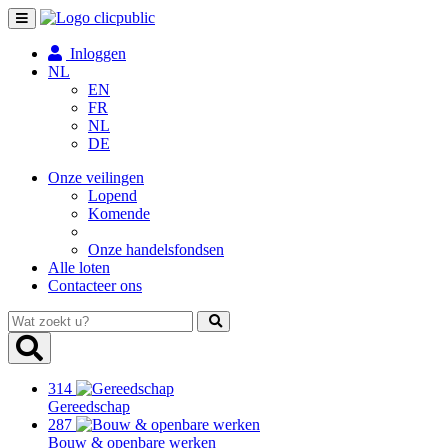
Toggle
navigation
Inloggen
NL
EN
FR
NL
DE
Onze veilingen
Lopend
Komende
Onze handelsfondsen
Alle loten
Contacteer ons
Wat
zoekt
u?
314
Gereedschap
287
Bouw & openbare werken