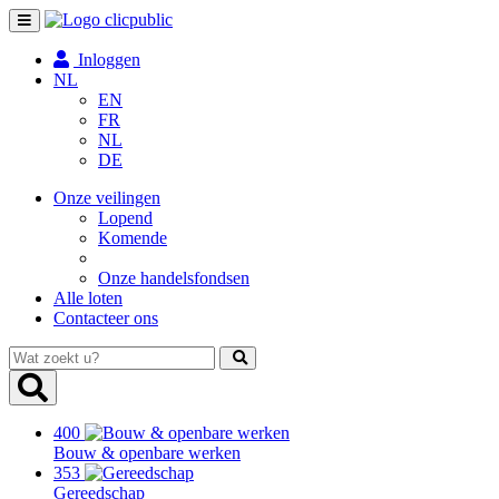
Toggle
navigation
Inloggen
NL
EN
FR
NL
DE
Onze veilingen
Lopend
Komende
Onze handelsfondsen
Alle loten
Contacteer ons
Wat
zoekt
u?
400
Bouw & openbare werken
353
Gereedschap