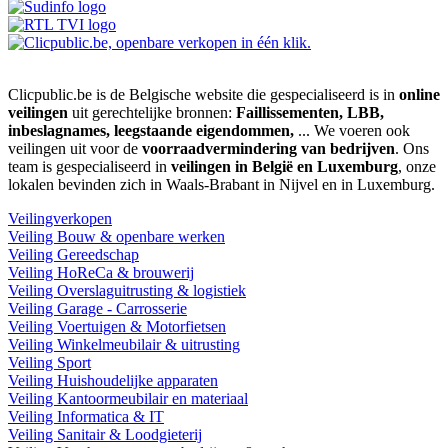
Clicpublic.be is de Belgische website die gespecialiseerd is in
online
veilingen
uit gerechtelijke bronnen:
Faillissementen, LBB,
inbeslagnames, leegstaande eigendommen,
... We voeren ook
veilingen uit voor de
voorraadvermindering van bedrijven
. Ons
team is gespecialiseerd in
veilingen in België en Luxemburg
, onze
lokalen bevinden zich in Waals-Brabant in Nijvel en in Luxemburg.
Veilingverkopen
Veiling Bouw & openbare werken
Veiling Gereedschap
Veiling HoReCa & brouwerij
Veiling Overslaguitrusting & logistiek
Veiling Garage - Carrosserie
Veiling Voertuigen & Motorfietsen
Veiling Winkelmeubilair & uitrusting
Veiling Sport
Veiling Huishoudelijke apparaten
Veiling Kantoormeubilair en materiaal
Veiling Informatica & IT
Veiling Sanitair & Loodgieterij