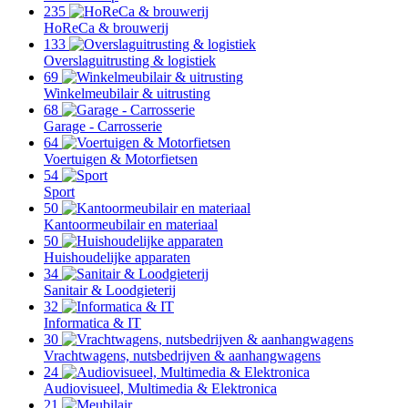
235
HoReCa & brouwerij
133
Overslaguitrusting & logistiek
69
Winkelmeubilair & uitrusting
68
Garage - Carrosserie
64
Voertuigen & Motorfietsen
54
Sport
50
Kantoormeubilair en materiaal
50
Huishoudelijke apparaten
34
Sanitair & Loodgieterij
32
Informatica & IT
30
Vrachtwagens, nutsbedrijven & aanhangwagens
24
Audiovisueel, Multimedia & Elektronica
21