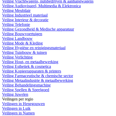
Veiling Vrachtwagens, nutsbedrijven & aanhangwagens
Veiling Audiovisueel, Multimedia & Elektronica
Veiling Meubilair
Veiling Industrieel materiaal
Veiling Interieur & decoratie
Veiling Telefonie
Veiling Gezondheid & Medische apparatuur
Veiling Bouwvoertuigen
Veiling Landbouw
Veiling Mode & Kleding
Veiling Hygiëne en reinigingsmateriaal
Veiling Tuinbouw & tuinen
Veiling Verlichting
Veiling Hout- en metaalbewerking
Veiling Esthetiek & cosmetica
Veiling Kopieerapparaten & printers
Veiling Farmaceutische & chemische sector
Veiling Metaalindustrie & metaalbewerking
Veiling Behandelingsmachine
Veiling Spellen & Speelgoed
Veiling Juwelen
Veilingen per regio
Veilingen in Henegouwen
Veilingen in Luik
Veilingen in Namen