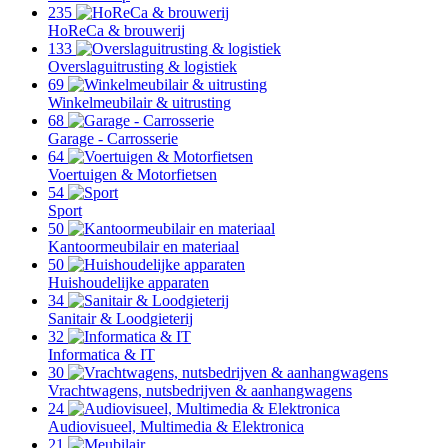
235
HoReCa & brouwerij
133
Overslaguitrusting & logistiek
69
Winkelmeubilair & uitrusting
68
Garage - Carrosserie
64
Voertuigen & Motorfietsen
54
Sport
50
Kantoormeubilair en materiaal
50
Huishoudelijke apparaten
34
Sanitair & Loodgieterij
32
Informatica & IT
30
Vrachtwagens, nutsbedrijven & aanhangwagens
24
Audiovisueel, Multimedia & Elektronica
21