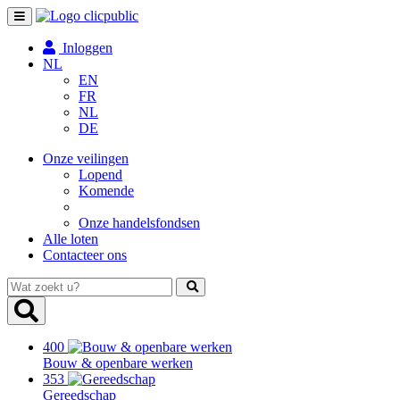
Toggle
navigation
Inloggen
NL
EN
FR
NL
DE
Onze veilingen
Lopend
Komende
Onze handelsfondsen
Alle loten
Contacteer ons
Wat
zoekt
u?
400
Bouw & openbare werken
353
Gereedschap