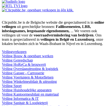
Clicpublic.be is de Belgische website die gespecialiseerd is in
online
veilingen
uit gerechtelijke bronnen:
Faillissementen, LBB,
inbeslagnames, leegstaande eigendommen,
... We voeren ook
veilingen uit voor de
voorraadvermindering van bedrijven
. Ons
team is gespecialiseerd in
veilingen in België en Luxemburg
, onze
lokalen bevinden zich in Waals-Brabant in Nijvel en in Luxemburg.
Veilingverkopen
Veiling Bouw & openbare werken
Veiling Gereedschap
Veiling HoReCa & brouwerij
Veiling Overslaguitrusting & logistiek
Veiling Garage - Carrosserie
Veiling Voertuigen & Motorfietsen
Veiling Winkelmeubilair & uitrusting
Veiling Sport
Veiling Huishoudelijke apparaten
Veiling Kantoormeubilair en materiaal
Veiling Informatica & IT
Veiling Sanitair & Loodgieterij