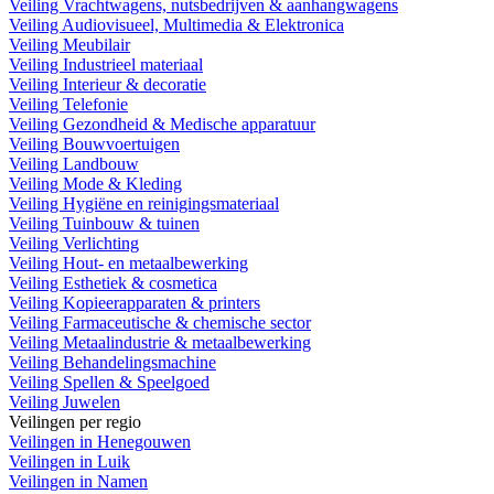
Veiling Vrachtwagens, nutsbedrijven & aanhangwagens
Veiling Audiovisueel, Multimedia & Elektronica
Veiling Meubilair
Veiling Industrieel materiaal
Veiling Interieur & decoratie
Veiling Telefonie
Veiling Gezondheid & Medische apparatuur
Veiling Bouwvoertuigen
Veiling Landbouw
Veiling Mode & Kleding
Veiling Hygiëne en reinigingsmateriaal
Veiling Tuinbouw & tuinen
Veiling Verlichting
Veiling Hout- en metaalbewerking
Veiling Esthetiek & cosmetica
Veiling Kopieerapparaten & printers
Veiling Farmaceutische & chemische sector
Veiling Metaalindustrie & metaalbewerking
Veiling Behandelingsmachine
Veiling Spellen & Speelgoed
Veiling Juwelen
Veilingen per regio
Veilingen in Henegouwen
Veilingen in Luik
Veilingen in Namen