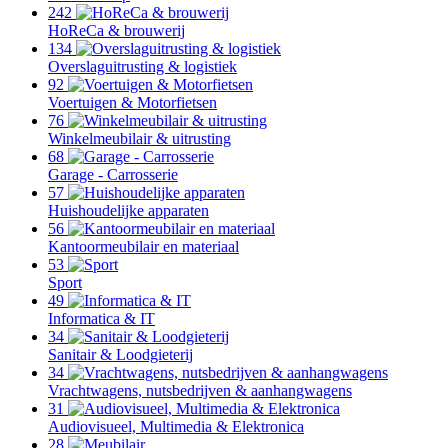
242
HoReCa & brouwerij
134
Overslaguitrusting & logistiek
92
Voertuigen & Motorfietsen
76
Winkelmeubilair & uitrusting
68
Garage - Carrosserie
57
Huishoudelijke apparaten
56
Kantoormeubilair en materiaal
53
Sport
49
Informatica & IT
34
Sanitair & Loodgieterij
34
Vrachtwagens, nutsbedrijven & aanhangwagens
31
Audiovisueel, Multimedia & Elektronica
28