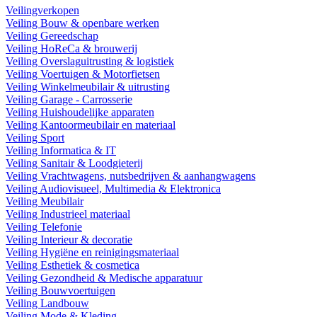
Veilingverkopen
Veiling Bouw & openbare werken
Veiling Gereedschap
Veiling HoReCa & brouwerij
Veiling Overslaguitrusting & logistiek
Veiling Voertuigen & Motorfietsen
Veiling Winkelmeubilair & uitrusting
Veiling Garage - Carrosserie
Veiling Huishoudelijke apparaten
Veiling Kantoormeubilair en materiaal
Veiling Sport
Veiling Informatica & IT
Veiling Sanitair & Loodgieterij
Veiling Vrachtwagens, nutsbedrijven & aanhangwagens
Veiling Audiovisueel, Multimedia & Elektronica
Veiling Meubilair
Veiling Industrieel materiaal
Veiling Telefonie
Veiling Interieur & decoratie
Veiling Hygiëne en reinigingsmateriaal
Veiling Esthetiek & cosmetica
Veiling Gezondheid & Medische apparatuur
Veiling Bouwvoertuigen
Veiling Landbouw
Veiling Mode & Kleding