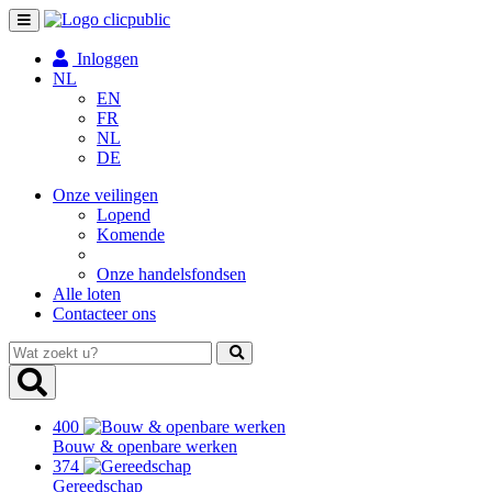
Toggle
navigation
Inloggen
NL
EN
FR
NL
DE
Onze veilingen
Lopend
Komende
Onze handelsfondsen
Alle loten
Contacteer ons
Wat
zoekt
u?
400
Bouw & openbare werken
374
Gereedschap