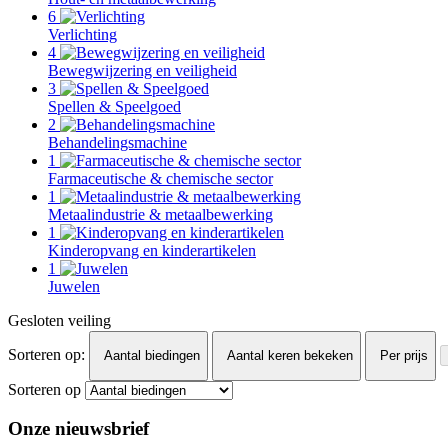
6
Verlichting
4
Bewegwijzering en veiligheid
3
Spellen & Speelgoed
2
Behandelingsmachine
1
Farmaceutische & chemische sector
1
Metaalindustrie & metaalbewerking
1
Kinderopvang en kinderartikelen
1
Juwelen
Gesloten veiling
Sorteren op:
Aantal biedingen
Aantal keren bekeken
Per prijs
Sorteren op
Onze nieuwsbrief