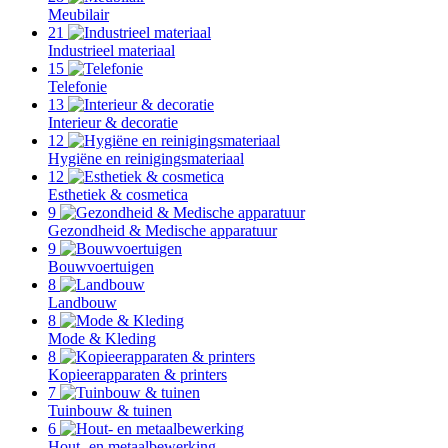
Meubilair
21
Industrieel materiaal
15
Telefonie
13
Interieur & decoratie
12
Hygiëne en reinigingsmateriaal
12
Esthetiek & cosmetica
9
Gezondheid & Medische apparatuur
9
Bouwvoertuigen
8
Landbouw
8
Mode & Kleding
8
Kopieerapparaten & printers
7
Tuinbouw & tuinen
6
Hout- en metaalbewerking