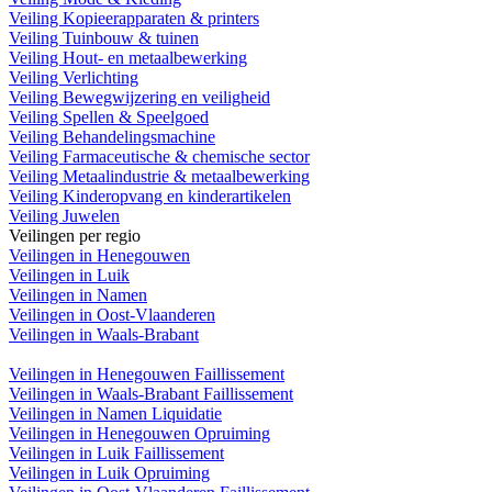
Veiling Kopieerapparaten & printers
Veiling Tuinbouw & tuinen
Veiling Hout- en metaalbewerking
Veiling Verlichting
Veiling Bewegwijzering en veiligheid
Veiling Spellen & Speelgoed
Veiling Behandelingsmachine
Veiling Farmaceutische & chemische sector
Veiling Metaalindustrie & metaalbewerking
Veiling Kinderopvang en kinderartikelen
Veiling Juwelen
Veilingen per regio
Veilingen in Henegouwen
Veilingen in Luik
Veilingen in Namen
Veilingen in Oost-Vlaanderen
Veilingen in Waals-Brabant
Veilingen in Henegouwen Faillissement
Veilingen in Waals-Brabant Faillissement
Veilingen in Namen Liquidatie
Veilingen in Henegouwen Opruiming
Veilingen in Luik Faillissement
Veilingen in Luik Opruiming