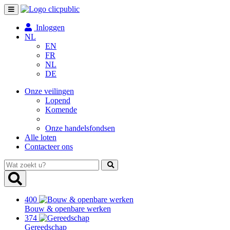
Toggle
navigation
Inloggen
NL
EN
FR
NL
DE
Onze veilingen
Lopend
Komende
Onze handelsfondsen
Alle loten
Contacteer ons
Wat
zoekt
u?
400
Bouw & openbare werken
374
Gereedschap