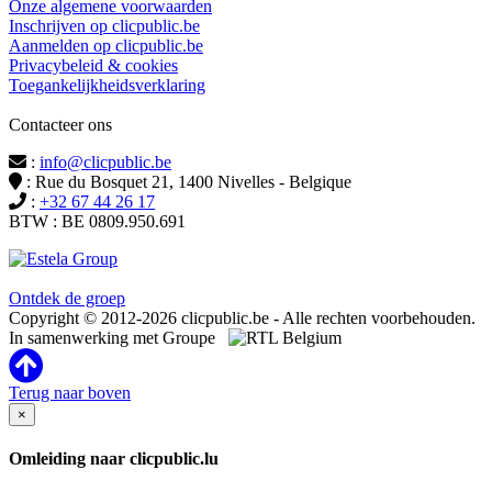
Onze algemene voorwaarden
Inschrijven op clicpublic.be
Aanmelden op clicpublic.be
Privacybeleid & cookies
Toegankelijkheidsverklaring
Contacteer ons
:
info@clicpublic.be
: Rue du Bosquet 21, 1400 Nivelles - Belgique
:
+32 67 44 26 17
BTW : BE 0809.950.691
Clicpublic is een merk van de Estela-groep
Ontdek de groep
Copyright © 2012-2026 clicpublic.be - Alle rechten voorbehouden.
In samenwerking met Groupe
Terug naar boven
×
Omleiding naar clicpublic.lu