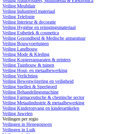
Veiling Audiovisueel, Multimedia & Elektronica
Veiling Meubilair
Veiling Industrieel materiaal
Veiling Telefonie
Veiling Interieur & decoratie
Veiling Hygiëne en reinigingsmateriaal
Veiling Esthetiek & cosmetica
Veiling Gezondheid & Medische apparatuur
Veiling Bouwvoertuigen
Veiling Landbouw
Veiling Mode & Kleding
Veiling Kopieerapparaten & printers
Veiling Tuinbouw & tuinen
Veiling Hout- en metaalbewerking
Veiling Verlichting
Veiling Bewegwijzering en veiligheid
Veiling Spellen & Speelgoed
Veiling Behandelingsmachine
Veiling Farmaceutische & chemische sector
Veiling Metaalindustrie & metaalbewerking
Veiling Kinderopvang en kinderartikelen
Veiling Juwelen
Veilingen per regio
Veilingen in Henegouwen
Veilingen in Luik