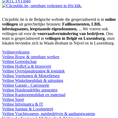
Clicpublic.be is de Belgische website die gespecialiseerd is in
online
veilingen
uit gerechtelijke bronnen:
Faillissementen, LBB,
inbeslagnames, leegstaande eigendommen,
... We voeren ook
veilingen uit voor de
voorraadvermindering van bedrijven
. Ons
team is gespecialiseerd in
veilingen in België en Luxemburg
, onze
lokalen bevinden zich in Waals-Brabant in Nijvel en in Luxemburg.
Veilingverkopen
Veiling Bouw & openbare werken
Veiling Gereedschap
Veiling HoReCa & brouwerij
Veiling Overslaguitrusting & logistiek
Veiling Voertuigen & Motorfietsen
Veiling Winkelmeubilair & uitrusting
Veiling Garage - Carrosserie
Veiling Huishoudelijke apparaten
Veiling Kantoormeubilair en materiaal
Veiling Sport
Veiling Informatica & IT
Veiling Sanitair & Loodgieterij
Veiling Vrachtwagens, nutsbedrijven & aanhangwagens