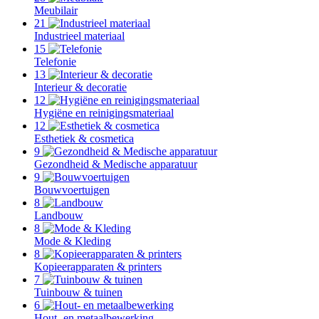
Meubilair
21
Industrieel materiaal
15
Telefonie
13
Interieur & decoratie
12
Hygiëne en reinigingsmateriaal
12
Esthetiek & cosmetica
9
Gezondheid & Medische apparatuur
9
Bouwvoertuigen
8
Landbouw
8
Mode & Kleding
8
Kopieerapparaten & printers
7
Tuinbouw & tuinen
6
Hout- en metaalbewerking