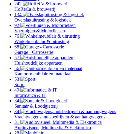
242
HoReCa & brouwerij
134
Overslaguitrusting & logistiek
92
Voertuigen & Motorfietsen
76
Winkelmeubilair & uitrusting
68
Garage - Carrosserie
57
Huishoudelijke apparaten
56
Kantoormeubilair en materiaal
53
Sport
49
Informatica & IT
34
Sanitair & Loodgieterij
34
Vrachtwagens, nutsbedrijven & aanhangwagens
31
Audiovisueel, Multimedia & Elektronica
28