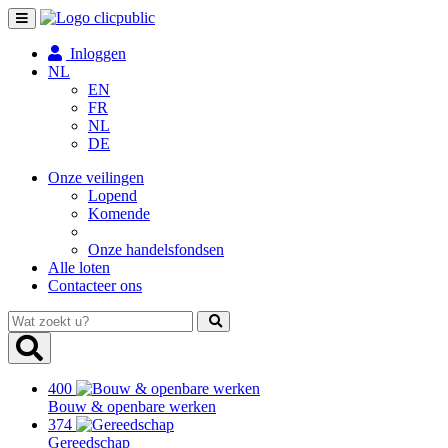
Toggle
navigation
Inloggen
NL
EN
FR
NL
DE
Onze veilingen
Lopend
Komende
Onze handelsfondsen
Alle loten
Contacteer ons
Wat
zoekt
u?
400
Bouw & openbare werken
374
Gereedschap