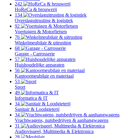
242
HoReCa & brouwerij
134
Overslaguitrusting & logistiek
92
Voertuigen & Motorfietsen
76
Winkelmeubilair & uitrusting
68
Garage - Carrosserie
57
Huishoudelijke apparaten
56
Kantoormeubilair en materiaal
53
Sport
49
Informatica & IT
34
Sanitair & Loodgieterij
34
Vrachtwagens, nutsbedrijven & aanhangwagens
31
Audiovisueel, Multimedia & Elektronica
28