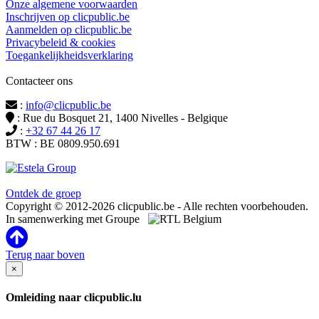
Onze algemene voorwaarden
Inschrijven op clicpublic.be
Aanmelden op clicpublic.be
Privacybeleid & cookies
Toegankelijkheidsverklaring
Contacteer ons
:
info@clicpublic.be
: Rue du Bosquet 21, 1400 Nivelles - Belgique
:
+32 67 44 26 17
BTW : BE 0809.950.691
Clicpublic is een merk van de Estela-groep
Ontdek de groep
Copyright © 2012-2026 clicpublic.be - Alle rechten voorbehouden.
In samenwerking met Groupe
Terug naar boven
×
Omleiding naar clicpublic.lu