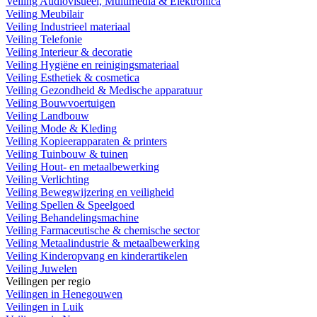
Veiling Audiovisueel, Multimedia & Elektronica
Veiling Meubilair
Veiling Industrieel materiaal
Veiling Telefonie
Veiling Interieur & decoratie
Veiling Hygiëne en reinigingsmateriaal
Veiling Esthetiek & cosmetica
Veiling Gezondheid & Medische apparatuur
Veiling Bouwvoertuigen
Veiling Landbouw
Veiling Mode & Kleding
Veiling Kopieerapparaten & printers
Veiling Tuinbouw & tuinen
Veiling Hout- en metaalbewerking
Veiling Verlichting
Veiling Bewegwijzering en veiligheid
Veiling Spellen & Speelgoed
Veiling Behandelingsmachine
Veiling Farmaceutische & chemische sector
Veiling Metaalindustrie & metaalbewerking
Veiling Kinderopvang en kinderartikelen
Veiling Juwelen
Veilingen per regio
Veilingen in Henegouwen
Veilingen in Luik