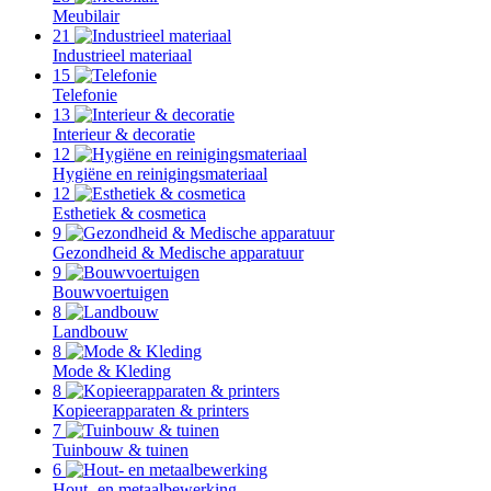
Meubilair
21
Industrieel materiaal
15
Telefonie
13
Interieur & decoratie
12
Hygiëne en reinigingsmateriaal
12
Esthetiek & cosmetica
9
Gezondheid & Medische apparatuur
9
Bouwvoertuigen
8
Landbouw
8
Mode & Kleding
8
Kopieerapparaten & printers
7
Tuinbouw & tuinen
6
Hout- en metaalbewerking