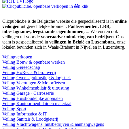
Clicpublic.be is de Belgische website die gespecialiseerd is in
online
veilingen
uit gerechtelijke bronnen:
Faillissementen, LBB,
inbeslagnames, leegstaande eigendommen,
... We voeren ook
veilingen uit voor de
voorraadvermindering van bedrijven
. Ons
team is gespecialiseerd in
veilingen in België en Luxemburg
, onze
lokalen bevinden zich in Waals-Brabant in Nijvel en in Luxemburg.
Veilingverkopen
Veiling Bouw & openbare werken
Veiling Gereedschap
Veiling HoReCa & brouwerij
Veiling Overslaguitrusting & logistiek
Veiling Voertuigen & Motorfietsen
Veiling Winkelmeubilair & uitrusting
Veiling Garage - Carrosserie
Veiling Huishoudelijke apparaten
Veiling Kantoormeubilair en materiaal
Veiling Sport
Veiling Informatica & IT
Veiling Sanitair & Loodgieterij
Veiling Vrachtwagens, nutsbedrijven & aanhangwagens