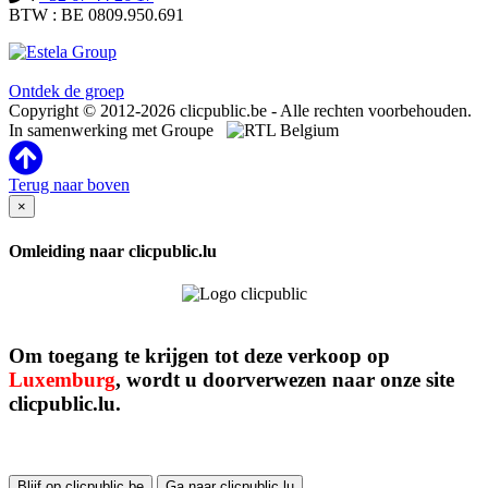
BTW : BE 0809.950.691
Clicpublic is een merk van de Estela-groep
Ontdek de groep
Copyright © 2012-2026 clicpublic.be - Alle rechten voorbehouden.
In samenwerking met Groupe
Terug naar boven
×
Omleiding naar clicpublic.lu
Om toegang te krijgen tot deze verkoop op
Luxemburg
, wordt u doorverwezen naar onze site
clicpublic.lu.
Blijf op clicpublic.be
Ga naar clicpublic.lu