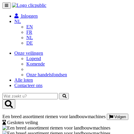
Toggle
navigation
Inloggen
NL
EN
FR
NL
DE
Onze veilingen
Lopend
Komende
Onze handelsfondsen
Alle loten
Contacteer ons
Wat
zoekt
u?
Een breed assortiment riemen voor landbouwmachines
Volgen
Gesloten veiling