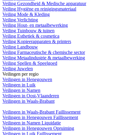
Veiling Gezondheid & Medische apparatuur
Veiling Hygiëne en reinigingsmateriaal
Veiling Mode & Kleding
Veiling Verlichting
Veiling Hout- en metaalbewerking
Veiling Tuinbouw & tuinen
Veiling Esthetiek & cosmetica
Veiling Kopieerapparaten & printers
Veiling Landbouw
Veiling Farmaceutische & chemische sector
Veiling Metaalindustrie & metaalbewerking
Veiling Spellen & Speelgoed
Veiling Juwelen
Veilingen per regio
Veilingen in Henegouwen
Veilingen in Luik
Veilingen in Namen
Veilingen in Oost-Vlaanderen
Veilingen in Waals-Brabant
Veilingen in Waals-Brabant Faillissement
Veilingen in Henegouwen Faillissement
Veilingen in Namen Liquidatie
Veilingen in Henegouwen Opruiming
Veilingen in Luik Faillissement