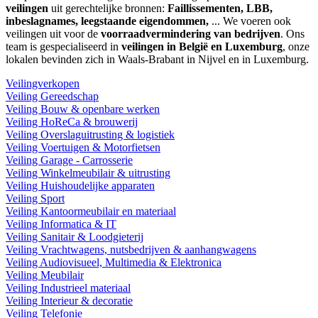
veilingen
uit gerechtelijke bronnen:
Faillissementen, LBB,
inbeslagnames, leegstaande eigendommen,
... We voeren ook
veilingen uit voor de
voorraadvermindering van bedrijven
. Ons
team is gespecialiseerd in
veilingen in België en Luxemburg
, onze
lokalen bevinden zich in Waals-Brabant in Nijvel en in Luxemburg.
Veilingverkopen
Veiling Gereedschap
Veiling Bouw & openbare werken
Veiling HoReCa & brouwerij
Veiling Overslaguitrusting & logistiek
Veiling Voertuigen & Motorfietsen
Veiling Garage - Carrosserie
Veiling Winkelmeubilair & uitrusting
Veiling Huishoudelijke apparaten
Veiling Sport
Veiling Kantoormeubilair en materiaal
Veiling Informatica & IT
Veiling Sanitair & Loodgieterij
Veiling Vrachtwagens, nutsbedrijven & aanhangwagens
Veiling Audiovisueel, Multimedia & Elektronica
Veiling Meubilair
Veiling Industrieel materiaal
Veiling Interieur & decoratie
Veiling Telefonie