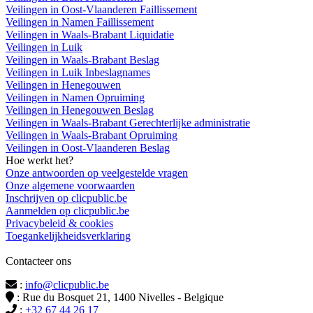
Veilingen in Oost-Vlaanderen Faillissement
Veilingen in Namen Faillissement
Veilingen in Waals-Brabant Liquidatie
Veilingen in Luik
Veilingen in Waals-Brabant Beslag
Veilingen in Luik Inbeslagnames
Veilingen in Henegouwen
Veilingen in Namen Opruiming
Veilingen in Henegouwen Beslag
Veilingen in Waals-Brabant Gerechterlijke administratie
Veilingen in Waals-Brabant Opruiming
Veilingen in Oost-Vlaanderen Beslag
Hoe werkt het?
Onze antwoorden op veelgestelde vragen
Onze algemene voorwaarden
Inschrijven op clicpublic.be
Aanmelden op clicpublic.be
Privacybeleid & cookies
Toegankelijkheidsverklaring
Contacteer ons
:
info@clicpublic.be
: Rue du Bosquet 21, 1400 Nivelles - Belgique
:
+32 67 44 26 17