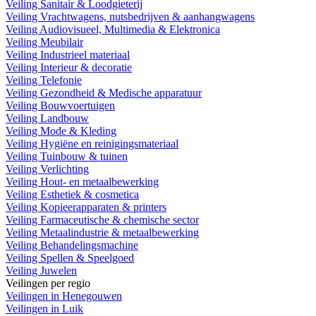
Veiling Sanitair & Loodgieterij
Veiling Vrachtwagens, nutsbedrijven & aanhangwagens
Veiling Audiovisueel, Multimedia & Elektronica
Veiling Meubilair
Veiling Industrieel materiaal
Veiling Interieur & decoratie
Veiling Telefonie
Veiling Gezondheid & Medische apparatuur
Veiling Bouwvoertuigen
Veiling Landbouw
Veiling Mode & Kleding
Veiling Hygiëne en reinigingsmateriaal
Veiling Tuinbouw & tuinen
Veiling Verlichting
Veiling Hout- en metaalbewerking
Veiling Esthetiek & cosmetica
Veiling Kopieerapparaten & printers
Veiling Farmaceutische & chemische sector
Veiling Metaalindustrie & metaalbewerking
Veiling Behandelingsmachine
Veiling Spellen & Speelgoed
Veiling Juwelen
Veilingen per regio
Veilingen in Henegouwen
Veilingen in Luik