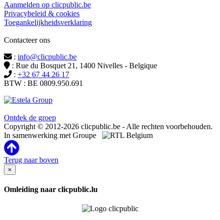
Aanmelden op clicpublic.be
Privacybeleid & cookies
Toegankelijkheidsverklaring
Contacteer ons
:
info@clicpublic.be
: Rue du Bosquet 21, 1400 Nivelles - Belgique
:
+32 67 44 26 17
BTW : BE 0809.950.691
Clicpublic is een merk van de Estela-groep
Ontdek de groep
Copyright © 2012-2026 clicpublic.be - Alle rechten voorbehouden.
In samenwerking met Groupe
Terug naar boven
×
Omleiding naar clicpublic.lu