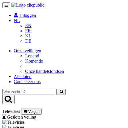
Toggle
navigation
Inloggen
NL
EN
FR
NL
DE
Onze veilingen
Lopend
Komende
Onze handelsfondsen
Alle loten
Contacteer ons
Wat
zoekt
u?
Televisies
Volgen
Gesloten veiling