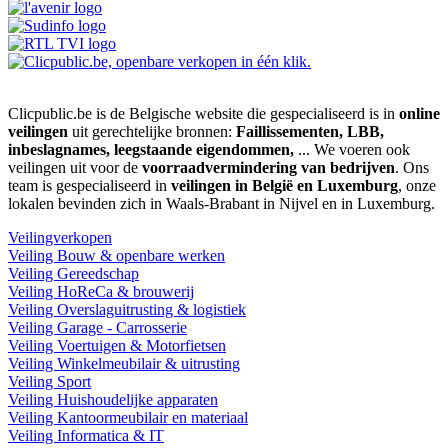
Clicpublic.be is de Belgische website die gespecialiseerd is in
online
veilingen
uit gerechtelijke bronnen:
Faillissementen, LBB,
inbeslagnames, leegstaande eigendommen,
... We voeren ook
veilingen uit voor de
voorraadvermindering van bedrijven
. Ons
team is gespecialiseerd in
veilingen in België en Luxemburg
, onze
lokalen bevinden zich in Waals-Brabant in Nijvel en in Luxemburg.
Veilingverkopen
Veiling Bouw & openbare werken
Veiling Gereedschap
Veiling HoReCa & brouwerij
Veiling Overslaguitrusting & logistiek
Veiling Garage - Carrosserie
Veiling Voertuigen & Motorfietsen
Veiling Winkelmeubilair & uitrusting
Veiling Sport
Veiling Huishoudelijke apparaten
Veiling Kantoormeubilair en materiaal
Veiling Informatica & IT