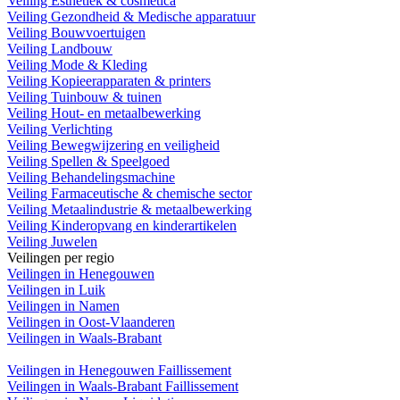
Veiling Esthetiek & cosmetica
Veiling Gezondheid & Medische apparatuur
Veiling Bouwvoertuigen
Veiling Landbouw
Veiling Mode & Kleding
Veiling Kopieerapparaten & printers
Veiling Tuinbouw & tuinen
Veiling Hout- en metaalbewerking
Veiling Verlichting
Veiling Bewegwijzering en veiligheid
Veiling Spellen & Speelgoed
Veiling Behandelingsmachine
Veiling Farmaceutische & chemische sector
Veiling Metaalindustrie & metaalbewerking
Veiling Kinderopvang en kinderartikelen
Veiling Juwelen
Veilingen per regio
Veilingen in Henegouwen
Veilingen in Luik
Veilingen in Namen
Veilingen in Oost-Vlaanderen
Veilingen in Waals-Brabant
Veilingen in Henegouwen Faillissement
Veilingen in Waals-Brabant Faillissement