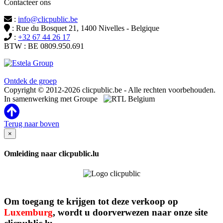
Contacteer ons
:
info@clicpublic.be
: Rue du Bosquet 21, 1400 Nivelles - Belgique
:
+32 67 44 26 17
BTW : BE 0809.950.691
Clicpublic is een merk van de Estela-groep
Ontdek de groep
Copyright © 2012-2026 clicpublic.be - Alle rechten voorbehouden.
In samenwerking met Groupe
Terug naar boven
×
Omleiding naar clicpublic.lu
Om toegang te krijgen tot deze verkoop op
Luxemburg
, wordt u doorverwezen naar onze site