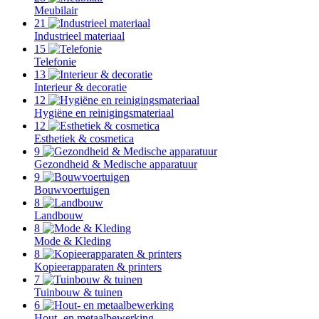
Meubilair
21
Industrieel materiaal
15
Telefonie
13
Interieur & decoratie
12
Hygiëne en reinigingsmateriaal
12
Esthetiek & cosmetica
9
Gezondheid & Medische apparatuur
9
Bouwvoertuigen
8
Landbouw
8
Mode & Kleding
8
Kopieerapparaten & printers
7
Tuinbouw & tuinen
6
Hout- en metaalbewerking