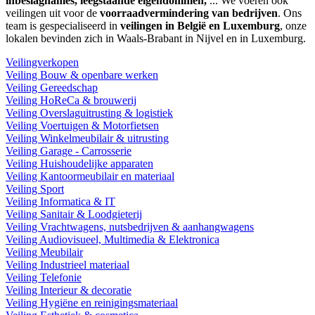
inbeslagnames, leegstaande eigendommen,
... We voeren ook
veilingen uit voor de
voorraadvermindering van bedrijven
. Ons
team is gespecialiseerd in
veilingen in België en Luxemburg
, onze
lokalen bevinden zich in Waals-Brabant in Nijvel en in Luxemburg.
Veilingverkopen
Veiling Bouw & openbare werken
Veiling Gereedschap
Veiling HoReCa & brouwerij
Veiling Overslaguitrusting & logistiek
Veiling Voertuigen & Motorfietsen
Veiling Winkelmeubilair & uitrusting
Veiling Garage - Carrosserie
Veiling Huishoudelijke apparaten
Veiling Kantoormeubilair en materiaal
Veiling Sport
Veiling Informatica & IT
Veiling Sanitair & Loodgieterij
Veiling Vrachtwagens, nutsbedrijven & aanhangwagens
Veiling Audiovisueel, Multimedia & Elektronica
Veiling Meubilair
Veiling Industrieel materiaal
Veiling Telefonie
Veiling Interieur & decoratie
Veiling Hygiëne en reinigingsmateriaal