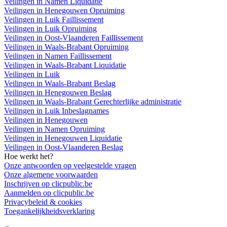
Veilingen in Namen Liquidatie
Veilingen in Henegouwen Opruiming
Veilingen in Luik Faillissement
Veilingen in Luik Opruiming
Veilingen in Oost-Vlaanderen Faillissement
Veilingen in Waals-Brabant Opruiming
Veilingen in Namen Faillissement
Veilingen in Waals-Brabant Liquidatie
Veilingen in Luik
Veilingen in Waals-Brabant Beslag
Veilingen in Henegouwen Beslag
Veilingen in Waals-Brabant Gerechterlijke administratie
Veilingen in Luik Inbeslagnames
Veilingen in Henegouwen
Veilingen in Namen Opruiming
Veilingen in Henegouwen Liquidatie
Veilingen in Oost-Vlaanderen Beslag
Hoe werkt het?
Onze antwoorden op veelgestelde vragen
Onze algemene voorwaarden
Inschrijven op clicpublic.be
Aanmelden op clicpublic.be
Privacybeleid & cookies
Toegankelijkheidsverklaring