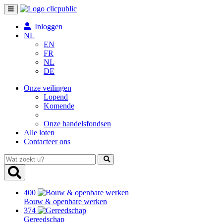
Toggle
navigation
Inloggen
NL
EN
FR
NL
DE
Onze veilingen
Lopend
Komende
Onze handelsfondsen
Alle loten
Contacteer ons
Wat
zoekt
u?
400
Bouw & openbare werken
374
Gereedschap