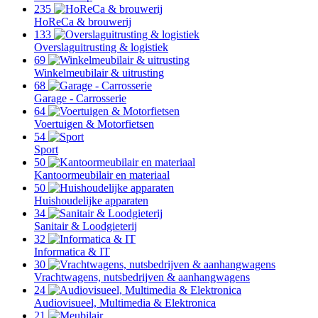
235
HoReCa & brouwerij
133
Overslaguitrusting & logistiek
69
Winkelmeubilair & uitrusting
68
Garage - Carrosserie
64
Voertuigen & Motorfietsen
54
Sport
50
Kantoormeubilair en materiaal
50
Huishoudelijke apparaten
34
Sanitair & Loodgieterij
32
Informatica & IT
30
Vrachtwagens, nutsbedrijven & aanhangwagens
24
Audiovisueel, Multimedia & Elektronica
21