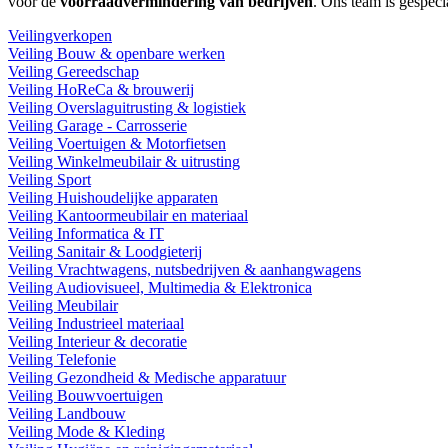
voor de
voorraadvermindering van bedrijven
. Ons team is gespeci
Veilingverkopen
Veiling Bouw & openbare werken
Veiling Gereedschap
Veiling HoReCa & brouwerij
Veiling Overslaguitrusting & logistiek
Veiling Garage - Carrosserie
Veiling Voertuigen & Motorfietsen
Veiling Winkelmeubilair & uitrusting
Veiling Sport
Veiling Huishoudelijke apparaten
Veiling Kantoormeubilair en materiaal
Veiling Informatica & IT
Veiling Sanitair & Loodgieterij
Veiling Vrachtwagens, nutsbedrijven & aanhangwagens
Veiling Audiovisueel, Multimedia & Elektronica
Veiling Meubilair
Veiling Industrieel materiaal
Veiling Interieur & decoratie
Veiling Telefonie
Veiling Gezondheid & Medische apparatuur
Veiling Bouwvoertuigen
Veiling Landbouw
Veiling Mode & Kleding