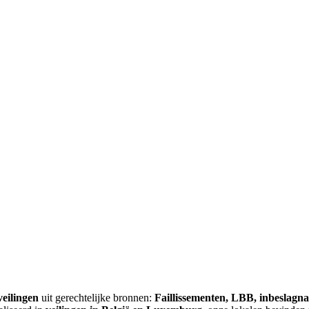
veilingen
uit gerechtelijke bronnen:
Faillissementen, LBB, inbeslagn