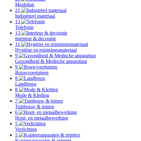
Meubilair
21
Industrieel materiaal
13
Telefonie
13
Interieur & decoratie
11
Hygiëne en reinigingsmateriaal
9
Gezondheid & Medische apparatuur
9
Bouwvoertuigen
8
Landbouw
8
Mode & Kleding
7
Tuinbouw & tuinen
6
Hout- en metaalbewerking
5
Verlichting
5
Kopieerapparaten & printers