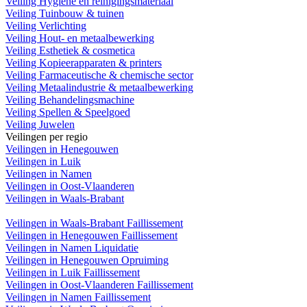
Veiling Hygiëne en reinigingsmateriaal
Veiling Tuinbouw & tuinen
Veiling Verlichting
Veiling Hout- en metaalbewerking
Veiling Esthetiek & cosmetica
Veiling Kopieerapparaten & printers
Veiling Farmaceutische & chemische sector
Veiling Metaalindustrie & metaalbewerking
Veiling Behandelingsmachine
Veiling Spellen & Speelgoed
Veiling Juwelen
Veilingen per regio
Veilingen in Henegouwen
Veilingen in Luik
Veilingen in Namen
Veilingen in Oost-Vlaanderen
Veilingen in Waals-Brabant
Veilingen in Waals-Brabant Faillissement
Veilingen in Henegouwen Faillissement
Veilingen in Namen Liquidatie
Veilingen in Henegouwen Opruiming
Veilingen in Luik Faillissement
Veilingen in Oost-Vlaanderen Faillissement
Veilingen in Namen Faillissement