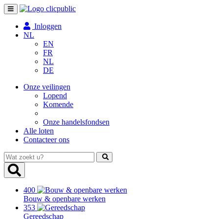
Toggle
navigation
Inloggen
NL
EN
FR
NL
DE
Onze veilingen
Lopend
Komende
Onze handelsfondsen
Alle loten
Contacteer ons
Wat
zoekt
u?
400
Bouw & openbare werken
353
Gereedschap