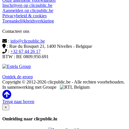
Onze algemene voorwaarden
Inschrijven op clicpublic.be
Aanmelden op clicpublic.be
Privacybeleid & cookies
Toegankelijkheidsverklaring
Contacteer ons
:
info@clicpublic.be
: Rue du Bosquet 21, 1400 Nivelles - Belgique
:
+32 67 44 26 17
BTW : BE 0809.950.691
Clicpublic is een merk van de Estela-groep
Ontdek de groep
Copyright © 2012-2026 clicpublic.be - Alle rechten voorbehouden.
In samenwerking met Groupe
Terug naar boven
×
Omleiding naar clicpublic.lu