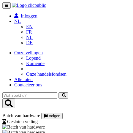
Toggle
navigation
Inloggen
NL
EN
FR
NL
DE
Onze veilingen
Lopend
Komende
Onze handelsfondsen
Alle loten
Contacteer ons
Wat
zoekt
u?
Batch van hardware
Volgen
Gesloten veiling