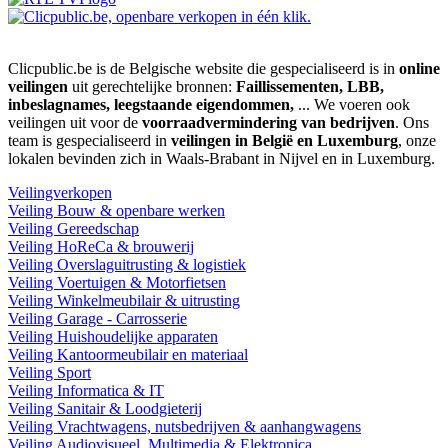
Clicpublic.be is de Belgische website die gespecialiseerd is in
online
veilingen
uit gerechtelijke bronnen:
Faillissementen, LBB,
inbeslagnames, leegstaande eigendommen,
... We voeren ook
veilingen uit voor de
voorraadvermindering van bedrijven
. Ons
team is gespecialiseerd in
veilingen in België en Luxemburg
, onze
lokalen bevinden zich in Waals-Brabant in Nijvel en in Luxemburg.
Veilingverkopen
Veiling Bouw & openbare werken
Veiling Gereedschap
Veiling HoReCa & brouwerij
Veiling Overslaguitrusting & logistiek
Veiling Voertuigen & Motorfietsen
Veiling Winkelmeubilair & uitrusting
Veiling Garage - Carrosserie
Veiling Huishoudelijke apparaten
Veiling Kantoormeubilair en materiaal
Veiling Sport
Veiling Informatica & IT
Veiling Sanitair & Loodgieterij
Veiling Vrachtwagens, nutsbedrijven & aanhangwagens
Veiling Audiovisueel, Multimedia & Elektronica