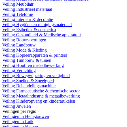
Veiling Meubilair
Veiling Industrieel materiaal
Veiling Telefonie
Veiling Interieur & decoratie
Veiling Hygiëne en reinigingsmateriaal
Veiling Esthetiek & cosmetica
Veiling Gezondheid & Medische apparatuur
Veiling Bouwvoertuigen
Veiling Landbouw
Veiling Mode & Kleding
Veiling Kopieerapparaten & printers
Veiling Tuinbouw & tuinen
Veiling Hout- en metaalbewerking
Veiling Verlichting
Veiling Bewegwijzering en veiligheid
Veiling Spellen & Speelgoed
Veiling Behandelingsmachine
Veiling Farmaceutische & chemische sector
Veiling Metaalindustrie & metaalbewerking
Veiling Kinderopvang en kinderartikelen
Veiling Juwelen
Veilingen per regio
Veilingen in Henegouwen
Veilingen in Luik
Veilingen in Namen