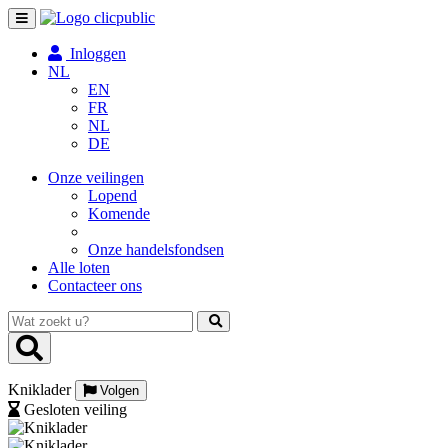
Toggle
navigation
Inloggen
NL
EN
FR
NL
DE
Onze veilingen
Lopend
Komende
Onze handelsfondsen
Alle loten
Contacteer ons
Wat
zoekt
u?
Kniklader
Volgen
Gesloten veiling