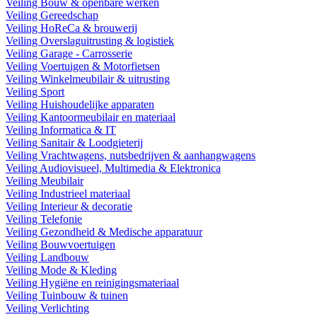
Veiling Bouw & openbare werken
Veiling Gereedschap
Veiling HoReCa & brouwerij
Veiling Overslaguitrusting & logistiek
Veiling Garage - Carrosserie
Veiling Voertuigen & Motorfietsen
Veiling Winkelmeubilair & uitrusting
Veiling Sport
Veiling Huishoudelijke apparaten
Veiling Kantoormeubilair en materiaal
Veiling Informatica & IT
Veiling Sanitair & Loodgieterij
Veiling Vrachtwagens, nutsbedrijven & aanhangwagens
Veiling Audiovisueel, Multimedia & Elektronica
Veiling Meubilair
Veiling Industrieel materiaal
Veiling Interieur & decoratie
Veiling Telefonie
Veiling Gezondheid & Medische apparatuur
Veiling Bouwvoertuigen
Veiling Landbouw
Veiling Mode & Kleding
Veiling Hygiëne en reinigingsmateriaal
Veiling Tuinbouw & tuinen
Veiling Verlichting