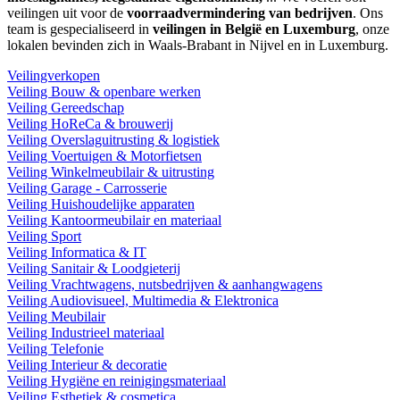
veilingen uit voor de
voorraadvermindering van bedrijven
. Ons
team is gespecialiseerd in
veilingen in België en Luxemburg
, onze
lokalen bevinden zich in Waals-Brabant in Nijvel en in Luxemburg.
Veilingverkopen
Veiling Bouw & openbare werken
Veiling Gereedschap
Veiling HoReCa & brouwerij
Veiling Overslaguitrusting & logistiek
Veiling Voertuigen & Motorfietsen
Veiling Winkelmeubilair & uitrusting
Veiling Garage - Carrosserie
Veiling Huishoudelijke apparaten
Veiling Kantoormeubilair en materiaal
Veiling Sport
Veiling Informatica & IT
Veiling Sanitair & Loodgieterij
Veiling Vrachtwagens, nutsbedrijven & aanhangwagens
Veiling Audiovisueel, Multimedia & Elektronica
Veiling Meubilair
Veiling Industrieel materiaal
Veiling Telefonie
Veiling Interieur & decoratie
Veiling Hygiëne en reinigingsmateriaal
Veiling Esthetiek & cosmetica