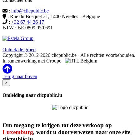
Contacteer ons
:
info@clicpublic.be
: Rue du Bosquet 21, 1400 Nivelles - Belgique
:
+32 67 44 26 17
BTW : BE 0809.950.691
Clicpublic is een merk van de Estela-groep
Ontdek de groep
Copyright © 2012-2026 clicpublic.be - Alle rechten voorbehouden.
In samenwerking met Groupe
Terug naar boven
×
Omleiding naar clicpublic.lu
Om toegang te krijgen tot deze verkoop op
Luxemburg
, wordt u doorverwezen naar onze site
clicpublic.lu.