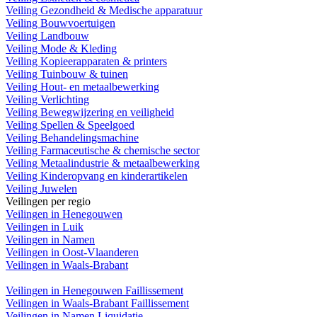
Veiling Gezondheid & Medische apparatuur
Veiling Bouwvoertuigen
Veiling Landbouw
Veiling Mode & Kleding
Veiling Kopieerapparaten & printers
Veiling Tuinbouw & tuinen
Veiling Hout- en metaalbewerking
Veiling Verlichting
Veiling Bewegwijzering en veiligheid
Veiling Spellen & Speelgoed
Veiling Behandelingsmachine
Veiling Farmaceutische & chemische sector
Veiling Metaalindustrie & metaalbewerking
Veiling Kinderopvang en kinderartikelen
Veiling Juwelen
Veilingen per regio
Veilingen in Henegouwen
Veilingen in Luik
Veilingen in Namen
Veilingen in Oost-Vlaanderen
Veilingen in Waals-Brabant
Veilingen in Henegouwen Faillissement
Veilingen in Waals-Brabant Faillissement
Veilingen in Namen Liquidatie