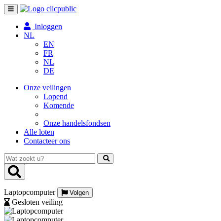
Toggle
navigation
Inloggen
NL
EN
FR
NL
DE
Onze veilingen
Lopend
Komende
Onze handelsfondsen
Alle loten
Contacteer ons
Wat
zoekt
u?
Laptopcomputer
Volgen
Gesloten veiling