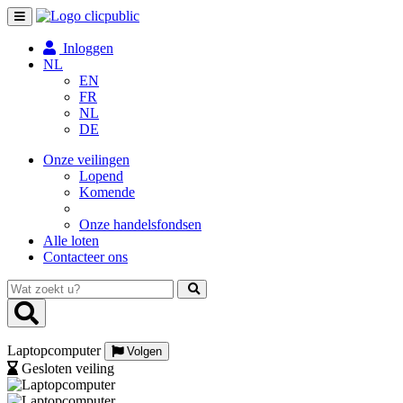
Toggle
navigation
Inloggen
NL
EN
FR
NL
DE
Onze veilingen
Lopend
Komende
Onze handelsfondsen
Alle loten
Contacteer ons
Wat
zoekt
u?
Laptopcomputer
Volgen
Gesloten veiling