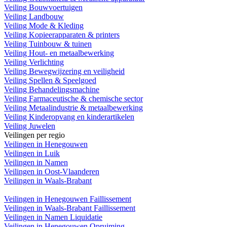
Veiling Bouwvoertuigen
Veiling Landbouw
Veiling Mode & Kleding
Veiling Kopieerapparaten & printers
Veiling Tuinbouw & tuinen
Veiling Hout- en metaalbewerking
Veiling Verlichting
Veiling Bewegwijzering en veiligheid
Veiling Spellen & Speelgoed
Veiling Behandelingsmachine
Veiling Farmaceutische & chemische sector
Veiling Metaalindustrie & metaalbewerking
Veiling Kinderopvang en kinderartikelen
Veiling Juwelen
Veilingen per regio
Veilingen in Henegouwen
Veilingen in Luik
Veilingen in Namen
Veilingen in Oost-Vlaanderen
Veilingen in Waals-Brabant
Veilingen in Henegouwen Faillissement
Veilingen in Waals-Brabant Faillissement
Veilingen in Namen Liquidatie
Veilingen in Henegouwen Opruiming