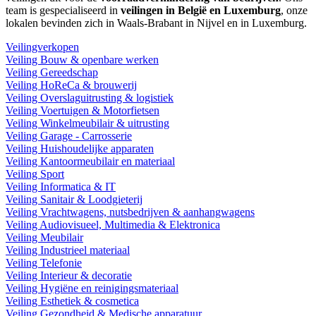
team is gespecialiseerd in
veilingen in België en Luxemburg
, onze
lokalen bevinden zich in Waals-Brabant in Nijvel en in Luxemburg.
Veilingverkopen
Veiling Bouw & openbare werken
Veiling Gereedschap
Veiling HoReCa & brouwerij
Veiling Overslaguitrusting & logistiek
Veiling Voertuigen & Motorfietsen
Veiling Winkelmeubilair & uitrusting
Veiling Garage - Carrosserie
Veiling Huishoudelijke apparaten
Veiling Kantoormeubilair en materiaal
Veiling Sport
Veiling Informatica & IT
Veiling Sanitair & Loodgieterij
Veiling Vrachtwagens, nutsbedrijven & aanhangwagens
Veiling Audiovisueel, Multimedia & Elektronica
Veiling Meubilair
Veiling Industrieel materiaal
Veiling Telefonie
Veiling Interieur & decoratie
Veiling Hygiëne en reinigingsmateriaal
Veiling Esthetiek & cosmetica
Veiling Gezondheid & Medische apparatuur