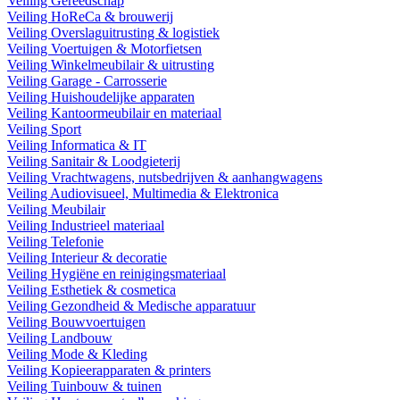
Veiling Gereedschap
Veiling HoReCa & brouwerij
Veiling Overslaguitrusting & logistiek
Veiling Voertuigen & Motorfietsen
Veiling Winkelmeubilair & uitrusting
Veiling Garage - Carrosserie
Veiling Huishoudelijke apparaten
Veiling Kantoormeubilair en materiaal
Veiling Sport
Veiling Informatica & IT
Veiling Sanitair & Loodgieterij
Veiling Vrachtwagens, nutsbedrijven & aanhangwagens
Veiling Audiovisueel, Multimedia & Elektronica
Veiling Meubilair
Veiling Industrieel materiaal
Veiling Telefonie
Veiling Interieur & decoratie
Veiling Hygiëne en reinigingsmateriaal
Veiling Esthetiek & cosmetica
Veiling Gezondheid & Medische apparatuur
Veiling Bouwvoertuigen
Veiling Landbouw
Veiling Mode & Kleding
Veiling Kopieerapparaten & printers
Veiling Tuinbouw & tuinen