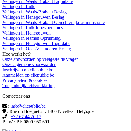
Veilingen in Waals-Brabant Liquidatie
Veilingen in Luik
Veilingen in Waals-Brabant Beslag
Veilingen in Henegouwen Beslag
Veilingen in Waals-Brabant Gerechterlijke administratie
Veilingen in Luik Inbeslagnames
Veilingen in Henegouwen
Veilingen in Namen Opruiming
Veilingen in Henegouwen Liquidatie
Veilingen in Oost-Vlaanderen Beslag
Hoe werkt het?
Onze antwoorden op veelgestelde vragen
Onze algemene voorwaarden
Inschrijven op clicpublic.be
Aanmelden op clicpublic.be
Privacybeleid & cookies
Toegankelijkheidsverklaring
Contacteer ons
:
info@clicpublic.be
: Rue du Bosquet 21, 1400 Nivelles - Belgique
:
+32 67 44 26 17
BTW : BE 0809.950.691