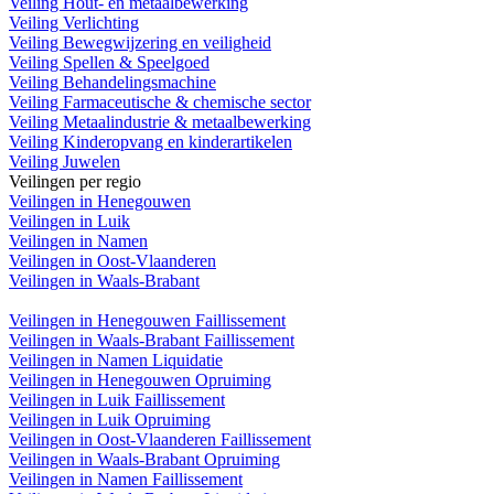
Veiling Hout- en metaalbewerking
Veiling Verlichting
Veiling Bewegwijzering en veiligheid
Veiling Spellen & Speelgoed
Veiling Behandelingsmachine
Veiling Farmaceutische & chemische sector
Veiling Metaalindustrie & metaalbewerking
Veiling Kinderopvang en kinderartikelen
Veiling Juwelen
Veilingen per regio
Veilingen in Henegouwen
Veilingen in Luik
Veilingen in Namen
Veilingen in Oost-Vlaanderen
Veilingen in Waals-Brabant
Veilingen in Henegouwen Faillissement
Veilingen in Waals-Brabant Faillissement
Veilingen in Namen Liquidatie
Veilingen in Henegouwen Opruiming
Veilingen in Luik Faillissement
Veilingen in Luik Opruiming
Veilingen in Oost-Vlaanderen Faillissement
Veilingen in Waals-Brabant Opruiming
Veilingen in Namen Faillissement