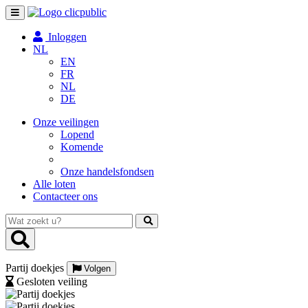
Toggle
navigation
Inloggen
NL
EN
FR
NL
DE
Onze veilingen
Lopend
Komende
Onze handelsfondsen
Alle loten
Contacteer ons
Wat
zoekt
u?
Partij doekjes
Volgen
Gesloten veiling