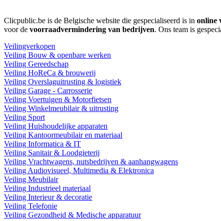
Clicpublic.be is de Belgische website die gespecialiseerd is in
online 
voor de
voorraadvermindering van bedrijven
. Ons team is gespeci
Veilingverkopen
Veiling Bouw & openbare werken
Veiling Gereedschap
Veiling HoReCa & brouwerij
Veiling Overslaguitrusting & logistiek
Veiling Garage - Carrosserie
Veiling Voertuigen & Motorfietsen
Veiling Winkelmeubilair & uitrusting
Veiling Sport
Veiling Huishoudelijke apparaten
Veiling Kantoormeubilair en materiaal
Veiling Informatica & IT
Veiling Sanitair & Loodgieterij
Veiling Vrachtwagens, nutsbedrijven & aanhangwagens
Veiling Audiovisueel, Multimedia & Elektronica
Veiling Meubilair
Veiling Industrieel materiaal
Veiling Interieur & decoratie
Veiling Telefonie
Veiling Gezondheid & Medische apparatuur