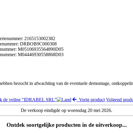
 serienummer: 2165153002382
serienummer: DRBOB9C000308
erienummer: M05106935564890D05
erienummer: M04446930558868D03
 hebben bezocht in afwachting van de eventuele demontage, ontkoppeli
jk de veilng "IDRABEL SRL"
Vorig product
Volgend prod
De verkoop eindigde op woensdag 20 mei 2026.
Ontdek soortgelijke producten in de uitverkoop...