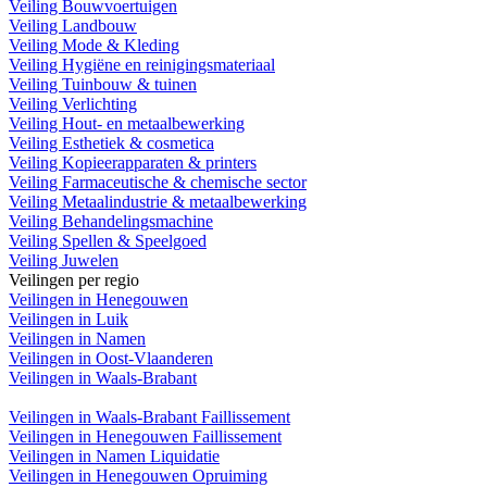
Veiling Bouwvoertuigen
Veiling Landbouw
Veiling Mode & Kleding
Veiling Hygiëne en reinigingsmateriaal
Veiling Tuinbouw & tuinen
Veiling Verlichting
Veiling Hout- en metaalbewerking
Veiling Esthetiek & cosmetica
Veiling Kopieerapparaten & printers
Veiling Farmaceutische & chemische sector
Veiling Metaalindustrie & metaalbewerking
Veiling Behandelingsmachine
Veiling Spellen & Speelgoed
Veiling Juwelen
Veilingen per regio
Veilingen in Henegouwen
Veilingen in Luik
Veilingen in Namen
Veilingen in Oost-Vlaanderen
Veilingen in Waals-Brabant
Veilingen in Waals-Brabant Faillissement
Veilingen in Henegouwen Faillissement
Veilingen in Namen Liquidatie
Veilingen in Henegouwen Opruiming