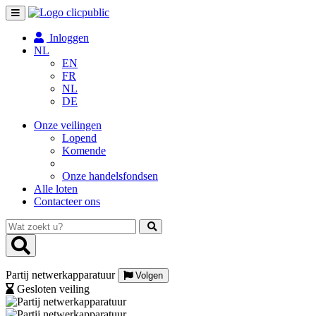
Toggle
navigation
Inloggen
NL
EN
FR
NL
DE
Onze veilingen
Lopend
Komende
Onze handelsfondsen
Alle loten
Contacteer ons
Wat
zoekt
u?
Partij netwerkapparatuur
Volgen
Gesloten veiling