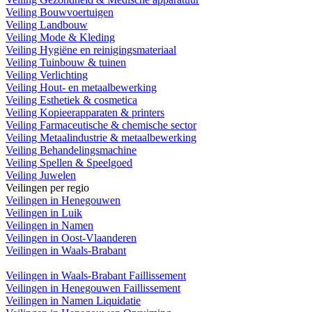
Veiling Bouwvoertuigen
Veiling Landbouw
Veiling Mode & Kleding
Veiling Hygiëne en reinigingsmateriaal
Veiling Tuinbouw & tuinen
Veiling Verlichting
Veiling Hout- en metaalbewerking
Veiling Esthetiek & cosmetica
Veiling Kopieerapparaten & printers
Veiling Farmaceutische & chemische sector
Veiling Metaalindustrie & metaalbewerking
Veiling Behandelingsmachine
Veiling Spellen & Speelgoed
Veiling Juwelen
Veilingen per regio
Veilingen in Henegouwen
Veilingen in Luik
Veilingen in Namen
Veilingen in Oost-Vlaanderen
Veilingen in Waals-Brabant
Veilingen in Waals-Brabant Faillissement
Veilingen in Henegouwen Faillissement
Veilingen in Namen Liquidatie