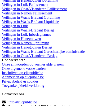
Veilingen in Henegouwen Opruiming
Veilingen in Luik Faillissement
Veilingen in Oost-Vlaanderen Faillissement
Veilingen in Namen Faillissement
Veilingen in Waals-Brabant Opruiming
Veilingen in Waals-Brabant Liquidatie
Veilingen in Luik
Veilingen in Waals-Brabant Beslag
Veilingen in Luik Inbeslagnames
Veilingen in Henegouwen
Veilingen in Namen Opruiming
Veilingen in Henegouwen Beslag
Veilingen in Waals-Brabant Gerechterlijke administratie
Veilingen in Oost-Vlaanderen Beslag
Hoe werkt het?
Onze antwoorden op veelgestelde vragen
Onze algemene voorwaarden
Inschrijven op clicpublic.be
Aanmelden op clicpublic.be
Privacybeleid & cookies
Toegankelijkheidsverklaring
Contacteer ons
:
info@clicpublic.be