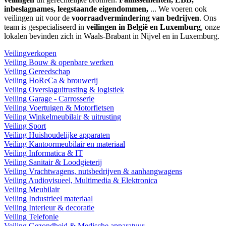
inbeslagnames, leegstaande eigendommen,
... We voeren ook
veilingen uit voor de
voorraadvermindering van bedrijven
. Ons
team is gespecialiseerd in
veilingen in België en Luxemburg
, onze
lokalen bevinden zich in Waals-Brabant in Nijvel en in Luxemburg.
Veilingverkopen
Veiling Bouw & openbare werken
Veiling Gereedschap
Veiling HoReCa & brouwerij
Veiling Overslaguitrusting & logistiek
Veiling Garage - Carrosserie
Veiling Voertuigen & Motorfietsen
Veiling Winkelmeubilair & uitrusting
Veiling Sport
Veiling Huishoudelijke apparaten
Veiling Kantoormeubilair en materiaal
Veiling Informatica & IT
Veiling Sanitair & Loodgieterij
Veiling Vrachtwagens, nutsbedrijven & aanhangwagens
Veiling Audiovisueel, Multimedia & Elektronica
Veiling Meubilair
Veiling Industrieel materiaal
Veiling Interieur & decoratie
Veiling Telefonie
Veiling Gezondheid & Medische apparatuur