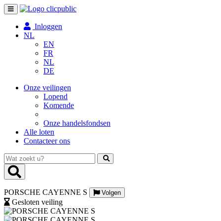
Toggle
navigation
Inloggen
NL
EN
FR
NL
DE
Onze veilingen
Lopend
Komende
Onze handelsfondsen
Alle loten
Contacteer ons
Wat
zoekt
u?
PORSCHE CAYENNE S
Volgen
Gesloten veiling