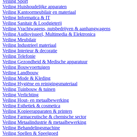
Veiling Sport
Veiling Huishoudelijke apparaten
Veiling Kantoormeubilair en materiaal
Veiling Informatica & IT
Veiling Sanitair & Loodgieterij
Veiling Vrachtwagens, nutsbedrijven & aanhangwagens
Veiling Audiovisueel, Multimedia & Elektronica
Veiling Meubilair
Veiling Industrieel materiaal
Veiling Interieur & decoratie
Veiling Telefonie
Veiling Gezondheid & Medische apparatuur
Veiling Bouwvoertuigen
Veiling Landbouw
Veiling Mode & Kleding
Veiling Hygiëne en reinigingsmateriaal
Veiling Tuinbouw & tuinen
Veiling Verlichting
Veiling Hout- en metaalbewerking
Veiling Esthetiek & cosmetica
Veiling Kopieerapparaten & printers
Veiling Farmaceutische & chemische sector
Veiling Metaalindustrie & metaalbewerking
Veiling Behandelingsmachine
Veiling Spellen & Speelgoed