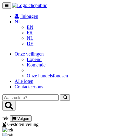
Toggle
navigation
Inloggen
NL
EN
FR
NL
DE
Onze veilingen
Lopend
Komende
Onze handelsfondsen
Alle loten
Contacteer ons
Wat
zoekt
u?
rek
Volgen
Gesloten veiling