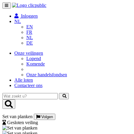
Toggle
navigation
Inloggen
NL
EN
FR
NL
DE
Onze veilingen
Lopend
Komende
Onze handelsfondsen
Alle loten
Contacteer ons
Wat
zoekt
u?
Set van planken
Volgen
Gesloten veiling