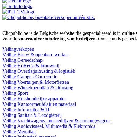
Clicpublic.be is de Belgische website die gespecialiseerd is in
online 
voor de
voorraadvermindering van bedrijven
. Ons team is gespeci
Veilingverkopen
Veiling Bouw & openbare werken
Veiling Gereedschap
Veiling HoReCa & brouwerij
Veiling Overslaguitrusting & logistiek
Veiling Garage - Carrosserie
Veiling Voertuigen & Motorfietsen
Veiling Winkelmeubilair & uitrusting
Veiling Sport
Veiling Huishoudelijke apparaten
Veiling Kantoormeubilair en materiaal
Veiling Informatica & IT
Veiling Sanitair & Loodgieterij
Veiling Vrachtwagens, nutsbedrijven & aanhangwagens
Veiling Audiovisueel, Multimedia & Elektronica
Veiling Meubilair