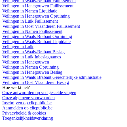
Veilingen in Waals-Brabant Faillissement
Veilingen in Henegouwen Faillissement
Veilingen in Namen Liquidatie
Veilingen in Henegouwen Opruiming
Veilingen in Luik Faillissement
Veilingen in Oost-Vlaanderen Faillissement
Veilingen in Namen Faillissement
Veilingen in Waals-Brabant Opruiming
Veilingen in Waals-Brabant Liquidatie
Veilingen in Luik
Veilingen in Waals-Brabant Beslag
Veilingen in Luik Inbeslagnames
Veilingen in Henegouwen
Veilingen in Namen Opruiming
Veilingen in Henegouwen Beslag
Veilingen in Waals-Brabant Gerechterlijke administratie
Veilingen in Oost-Vlaanderen Beslag
Hoe werkt het?
Onze antwoorden op veelgestelde vragen
Onze algemene voorwaarden
Inschrijven op clicpublic.be
Aanmelden op clicpublic.be
Privacybeleid & cookies
Toegankelijkheidsverklaring