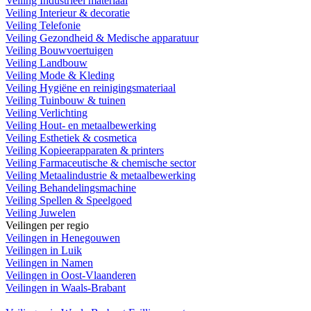
Veiling Industrieel materiaal
Veiling Interieur & decoratie
Veiling Telefonie
Veiling Gezondheid & Medische apparatuur
Veiling Bouwvoertuigen
Veiling Landbouw
Veiling Mode & Kleding
Veiling Hygiëne en reinigingsmateriaal
Veiling Tuinbouw & tuinen
Veiling Verlichting
Veiling Hout- en metaalbewerking
Veiling Esthetiek & cosmetica
Veiling Kopieerapparaten & printers
Veiling Farmaceutische & chemische sector
Veiling Metaalindustrie & metaalbewerking
Veiling Behandelingsmachine
Veiling Spellen & Speelgoed
Veiling Juwelen
Veilingen per regio
Veilingen in Henegouwen
Veilingen in Luik
Veilingen in Namen
Veilingen in Oost-Vlaanderen
Veilingen in Waals-Brabant