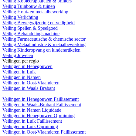
Veiling Kopieerapparaten & printers
Veiling Tuinbouw & tuinen
Veiling Hout- en metaalbewerking
Veiling Verlichting
Veiling Bewegwijzering en veiligheid
Veiling Spellen & Speelgoed
Veiling Behandelingsmachine
Veiling Farmaceutische & chemische sector
Veiling Metaalindustrie & metaalbewerking
Veiling Kinderopvang en kinderartikelen
Veiling Juwelen
Veilingen per regio
Veilingen in Henegouwen
Veilingen in Luik
Veilingen in Namen
Veilingen in Oost-Vlaanderen
Veilingen in Waals-Brabant
Veilingen in Henegouwen Faillissement
Veilingen in Waals-Brabant Faillissement
Veilingen in Namen Liquidatie
Veilingen in Henegouwen Opruiming
Veilingen in Luik Faillissement
Veilingen in Luik Opruiming
Veilingen in Oost-Vlaanderen Faillissement