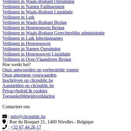
Veilingen in Waals-Brabant Opruiming
Veilingen in Namen Faillissement
Veilingen in Waals-Brabant Liquidatie
Veilingen in Luik
Veilingen in Waals-Brabant Beslag
Veilingen in Henegouwen Beslag
Veilingen in Waals-Brabant Gerechterlijke administratie
Veilingen in Luik Inbeslagnames
Veilingen in Henegouwen
Veilingen in Namen Opruiming
Veilingen in Henegouwen Liquidatie
Veilingen in Oost-Vlaanderen Beslag
Hoe werkt het?
Onze antwoorden op veelgestelde vragen
Onze algemene voorwaarden
Inschrijven op clicpublic.be
Aanmelden op clicpublic.be
Privacybeleid & cookies
Toegankelijkheidsverklaring
Contacteer ons
:
info@clicpublic.be
: Rue du Bosquet 21, 1400 Nivelles - Belgique
:
+32 67 44 26 17