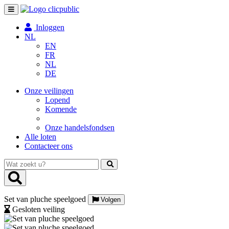
Toggle
navigation
Inloggen
NL
EN
FR
NL
DE
Onze veilingen
Lopend
Komende
Onze handelsfondsen
Alle loten
Contacteer ons
Wat
zoekt
u?
Set van pluche speelgoed
Volgen
Gesloten veiling