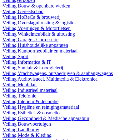
Veilingverkopen
Veiling Bouw & openbare werken
Veiling Gereedschap
Veiling HoReCa & brouwerij
Veiling Overslaguitrusting & logistiek
Veiling Voertuigen & Motorfietsen
Veiling Winkelmeubilair & uitrusting
Veiling Garage - Carrosserie
Veiling Huishoudelijke apparaten
Veiling Kantoormeubilair en materiaal
Veiling Sport
Veiling Informatica & IT
Veiling Sanitair & Loodgieterij
Veiling Vrachtwagens, nutsbedrijven & aanhangwagens
Veiling Audiovisueel, Multimedia & Elektronica
Veiling Meubilair
Veiling Industrieel materiaal
Veiling Telefonie
Veiling Interieur & decoratie
Veiling Hygiëne en reinigingsmateriaal
Veiling Esthetiek & cosmetica
Veiling Gezondheid & Medische apparatuur
Veiling Bouwvoertuigen
Veiling Landbouw
Veiling Mode & Kleding